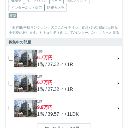
駐輪場
オートロック
CATV
宅配ボックス
インターネット対応
防犯カメラ
新築
「仮称)田中様マンション」のここがイチオシ。徒歩7分の場所に三国丘
小学校があります。セキュリティ面は、TVインターホン・...
もっと見る
募集中の部屋
1階
6.7万円
1階 / 27.32㎡ / 1R
1階
6.7万円
1階 / 27.32㎡ / 1R
1階
9.9万円
1階 / 39.57㎡ / 1LDK