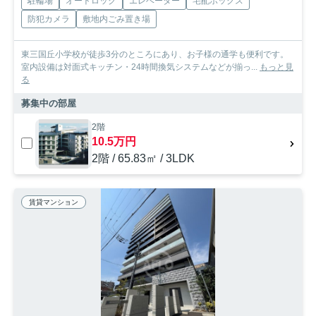
駐輪場
オートロック
エレベーター
宅配ボックス
防犯カメラ
敷地内ごみ置き場
東三国丘小学校が徒歩3分のところにあり、お子様の通学も便利です。
室内設備は対面式キッチン・24時間換気システムなどが揃っ...
もっと見
る
募集中の部屋
2階
10.5万円
2階 / 65.83㎡ / 3LDK
賃貸マンション