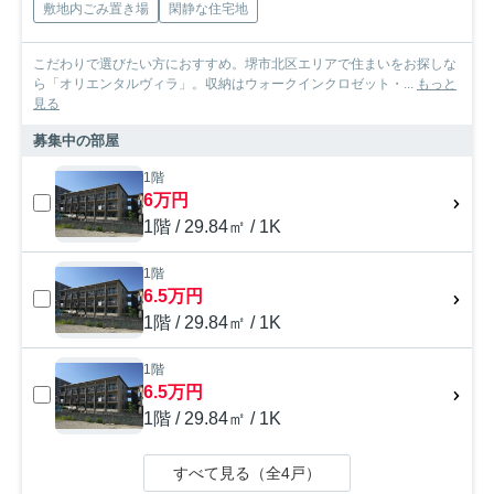
敷地内ごみ置き場
閑静な住宅地
こだわりで選びたい方におすすめ。堺市北区エリアで住まいをお探しな
ら「オリエンタルヴィラ」。収納はウォークインクロゼット・...
もっと
見る
募集中の部屋
1階
6万円
1階 / 29.84㎡ / 1K
1階
6.5万円
1階 / 29.84㎡ / 1K
1階
6.5万円
1階 / 29.84㎡ / 1K
すべて見る（全4戸）