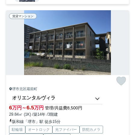
賃貸マンション
堺市北区蔵前町
オリエンタルヴィラ
6
6.5
万円～
万円
管理/共益費8,500円
29.84㎡ (1K) /築14年 /3階建
阪和線「堺市」駅 徒歩15分
駐輪場
オートロック
光ファイバー
防犯カメラ