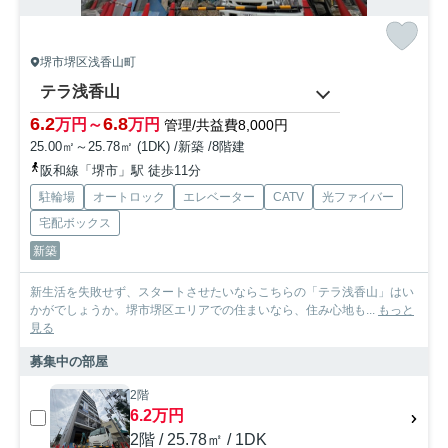
堺市堺区浅香山町
テラ浅香山
6.2
6.8
万円～
万円
管理/共益費8,000円
25.00㎡～25.78㎡ (1DK) /新築 /8階建
阪和線「堺市」駅 徒歩11分
駐輪場
オートロック
エレベーター
CATV
光ファイバー
宅配ボックス
新築
新生活を失敗せず、スタートさせたいならこちらの「テラ浅香山」はい
かがでしょうか。堺市堺区エリアでの住まいなら、住み心地も...
もっと
見る
募集中の部屋
2階
6.2万円
2階 / 25.78㎡ / 1DK