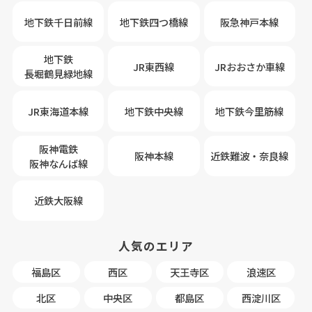
地下鉄千日前線
地下鉄四つ橋線
阪急神戸本線
地下鉄
JR東西線
JRおおさか車線
長堀鶴見緑地線
JR東海道本線
地下鉄中央線
地下鉄今里筋線
阪神電鉄
阪神本線
近鉄難波・奈良線
阪神なんば線
近鉄大阪線
人気のエリア
福島区
西区
天王寺区
浪速区
北区
中央区
都島区
西淀川区