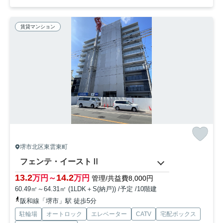
賃貸マンション
堺市北区東雲東町
フェンテ・イーストⅡ
13.2
14.2
万円～
万円
管理/共益費8,000円
60.49㎡～64.31㎡ (1LDK＋S(納戸)) /予定 /10階建
阪和線「堺市」駅 徒歩5分
駐輪場
オートロック
エレベーター
CATV
宅配ボックス