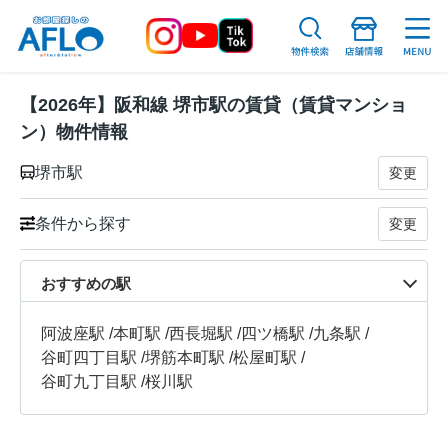
【2026年】阪和線 堺市駅の賃貸（賃貸マンショ
ン）物件情報
堺市駅
変更
条件から探す
変更
おすすめの駅
阿波座駅
/
本町駅
/
西長堀駅
/
四ツ橋駅
/
九条駅
/
谷町四丁目駅
/
堺筋本町駅
/
松屋町駅
/
谷町九丁目駅
/
桜川駅