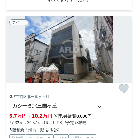
アパート
堺市堺区北三国ヶ丘町
カシータ北三国ヶ丘
6.7
10.2
万円～
万円
管理/共益費8,000円
27.32㎡～39.57㎡ (1R～1LDK) /予定 /3階建
阪和線「堺市」駅 徒歩2分