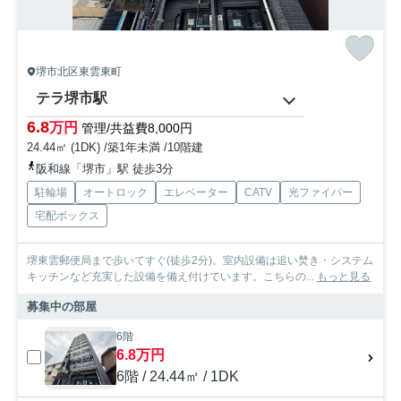
堺市北区東雲東町
テラ堺市駅
6.8
万円
管理/共益費8,000円
24.44㎡ (1DK) /築1年未満 /10階建
阪和線「堺市」駅 徒歩3分
駐輪場
オートロック
エレベーター
CATV
光ファイバー
宅配ボックス
堺東雲郵便局まで歩いてすぐ(徒歩2分)。室内設備は追い焚き・システム
キッチンなど充実した設備を備え付けています。こちらの...
もっと見る
募集中の部屋
6階
6.8万円
6階 / 24.44㎡ / 1DK