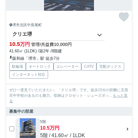
堺市北区中長尾町
クリエ堺
10.5
万円
管理/共益費10,000円
41.60㎡ (1LDK) /築2年 /8階建
阪和線「堺市」駅 徒歩7分
駐輪場
オートロック
エレベーター
CATV
宅配ボックス
インターネット対応
ぜひ一度見ていただきたい、「クリエ堺」です。徒歩15分の距離に五箇
荘中学校があるのも魅力。収納はクロゼット・シューズボッ...
もっと見
る
募集中の部屋
5階
10.5万円
5階 / 41.60㎡ / 1LDK