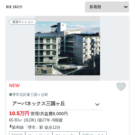
8
棟
161
件
賃貸マンション
NEW
堺市北区東三国ヶ丘町
アーバネックス三国ヶ丘
10.5
万円
管理/共益費8,000円
65.83㎡ (3LDK) /築27年 /6階建
阪和線「堺市」駅 徒歩12分