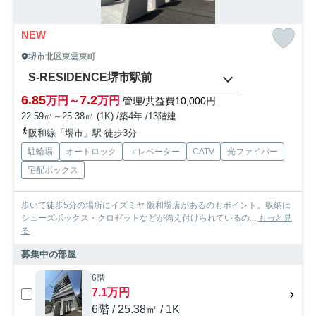
NEW
堺市北区東雲東町
S-RESIDENCE堺市駅前
6.85
7.2
万円～
万円
管理/共益費10,000円
22.59㎡～25.38㎡ (1K) /築4年 /13階建
阪和線「堺市」駅 徒歩3分
駐輪場
オートロック
エレベーター
CATV
光ファイバー
宅配ボックス
歩いて徒歩5分の場所にイズミヤ 阪和堺店があるのもポイント。収納は
シューズボックス・クロゼットなどが備え付けられているの...
もっと見
る
募集中の部屋
6階
7.1万円
6階 / 25.38㎡ / 1K