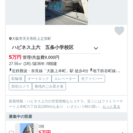
大阪市天王寺区上之宮町
ハピネス上六 五条小学校区
5
万円
管理/共益費9,000円
27.55㎡ (1R) /築36年 /9階建
近鉄難波・奈良線「大阪上本町」駅 徒歩4分
地下鉄谷町線「谷町九丁目」駅 徒歩9分
駐輪場
オートロック
エレベーター
光ファイバー
防犯カメラ
敷地内ごみ置き場
新着情報：ハピネス上六の空室情報ならコチラ。近くにはファミリーマ
ート上本町六丁目店(280m)もあり、いざという時の買い...
もっと見る
募集中の部屋
3階
5万円