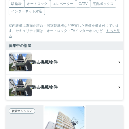
駐輪場
オートロック
エレベーター
CATV
宅配ボックス
インターネット対応
室内設備は洗面化粧台・浴室乾燥機など充実した設備を備え付けていま
す。セキュリティ面は、オートロック・TVインターホンなど...
もっと見
る
募集中の部屋
過去掲載物件
過去掲載物件
賃貸マンション