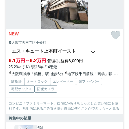
NEW
大阪市天王寺区小橋町
エス・キュート上本町イースト
6.1
6.2
万円～
万円
管理/共益費8,000円
25.20㎡ (1K) /築18年 /14階建
大阪環状線「鶴橋」駅 徒歩3分
地下鉄千日前線「鶴橋」駅 徒歩2分
駐輪場
オートロック
エレベーター
光ファイバー
宅配ボックス
防犯カメラ
コンビニ「ファミリーマート」(27m)がありちょっとした買い物にも便
利です。敷地内にあるごみ置き場も自由に使うことができ...
もっと見る
募集中の部屋
6階