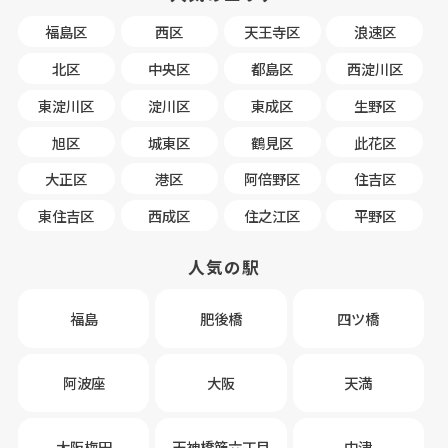
福島区
西区
天王寺区
浪速区
北区
中央区
都島区
西淀川区
東淀川区
淀川区
東成区
生野区
旭区
城東区
鶴見区
此花区
大正区
港区
阿倍野区
住吉区
東住吉区
西成区
住之江区
平野区
人気の駅
福島
肥後橋
四ツ橋
阿波座
大阪
天満
大阪梅田
天神橋筋六丁目
中津