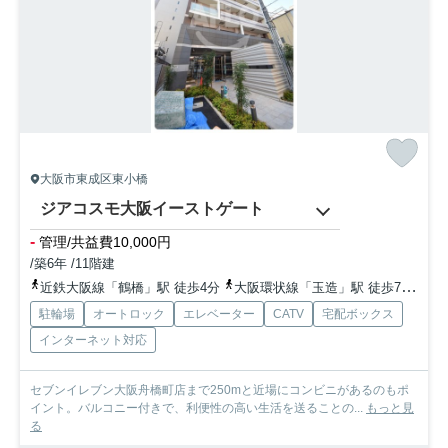
大阪市東成区東小橋
ジアコスモ大阪イーストゲート
-
管理/共益費10,000円
/築6年 /11階建
近鉄大阪線「鶴橋」駅 徒歩4分
大阪環状線「玉造」駅 徒歩7分
近
駐輪場
オートロック
エレベーター
CATV
宅配ボックス
インターネット対応
セブンイレブン大阪舟橋町店まで250mと近場にコンビニがあるのもポ
イント。バルコニー付きで、利便性の高い生活を送ることの...
もっと見
る