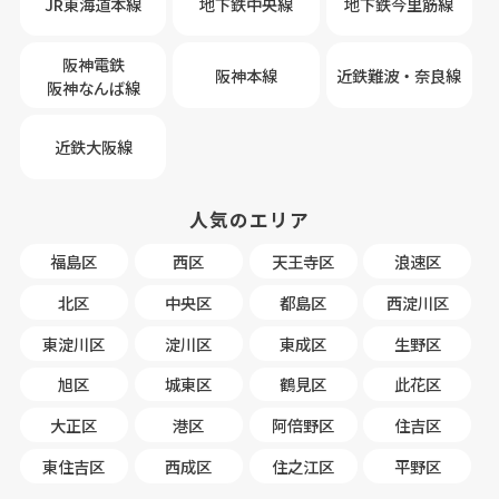
JR東海道本線
地下鉄中央線
地下鉄今里筋線
阪神電鉄
阪神本線
近鉄難波・奈良線
阪神なんば線
近鉄大阪線
人気のエリア
福島区
西区
天王寺区
浪速区
北区
中央区
都島区
西淀川区
東淀川区
淀川区
東成区
生野区
旭区
城東区
鶴見区
此花区
大正区
港区
阿倍野区
住吉区
東住吉区
西成区
住之江区
平野区