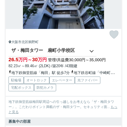
大阪市北区鶴野町
ザ・梅田タワー 扇町小学校区
26.5
30
万円～
万円
管理/共益費30,000円～35,000円
82.23㎡～89.46㎡ (2LDK) /築20年 /43階建
地下鉄御堂筋線「梅田」駅 徒歩7分
地下鉄谷町線「中崎町」駅 徒歩6分
駐輪場
オートロック
エレベーター
光ファイバー
宅配ボックス
防犯カメラ
地下鉄御堂筋線梅田駅周辺への引っ越しをお考えなら「ザ・梅田タワ
ー」。こだわりポイント満載のザ・梅田タワー。セキュリティ面...
もっ
と見る
募集中の部屋