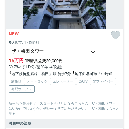
NEW
大阪市北区鶴野町
ザ・梅田タワー
15
万円
管理/共益費20,000円
59.78㎡ (1LDK) /築20年 /43階建
地下鉄御堂筋線「梅田」駅 徒歩7分
地下鉄谷町線「中崎町」駅 徒歩6分
駐輪場
オートロック
エレベーター
CATV
光ファイバー
宅配ボックス
新生活を失敗せず、スタートさせたいならこちらの「ザ・梅田タワー」
はいかがでしょうか。ぜひ一度見ていただきたい、「ザ・梅田...
もっと
見る
募集中の部屋