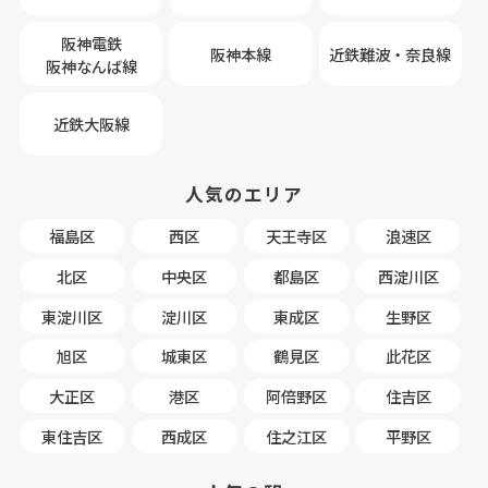
阪神電鉄
阪神本線
近鉄難波・奈良線
阪神なんば線
近鉄大阪線
人気のエリア
福島区
西区
天王寺区
浪速区
北区
中央区
都島区
西淀川区
東淀川区
淀川区
東成区
生野区
旭区
城東区
鶴見区
此花区
大正区
港区
阿倍野区
住吉区
東住吉区
西成区
住之江区
平野区