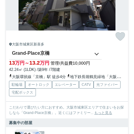
大阪市城東区新喜多
Grand-Place京橋
13
13.2
万円～
万円
管理/共益費10,000円
42.24㎡ (1LDK) /築9年 /7階建
大阪環状線「京橋」駅 徒歩4分
地下鉄長堀鶴見緑地「大阪ビジネスパーク」駅 徒歩13分
駐輪場
オートロック
エレベーター
CATV
光ファイバー
宅配ボックス
こだわりで選びたい方におすすめ。大阪市城東区エリアで住まいをお探
しなら「Grand-Place京橋」。近くにはファミリー...
もっと見る
募集中の部屋
7階