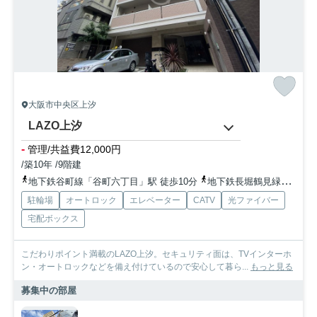
大阪市中央区上汐
LAZO上汐
-
管理/共益費12,000円
/築10年 /9階建
地下鉄谷町線「谷町六丁目」駅 徒歩10分
地下鉄長堀鶴見緑地「松屋町」駅 徒歩13分
駐輪場
オートロック
エレベーター
CATV
光ファイバー
宅配ボックス
こだわりポイント満載のLAZO上汐。セキュリティ面は、TVインターホ
ン・オートロックなどを備え付けているので安心して暮ら...
もっと見る
募集中の部屋