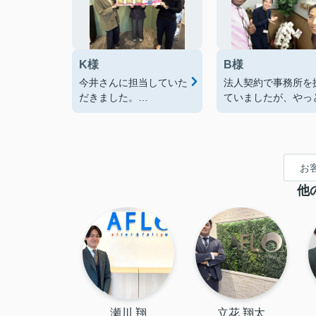
K様
B様
今井さんに担当していた
法人契約で事務所を
だきました。
ていましたが、やっ
満足の行くお部屋を紹介
得のいく物件が見つ
していただけて良かった
ました！
です。ありがとうござい
ありがとうございま
ました！
た！
お
他
瀬川 翔
立花 翔太