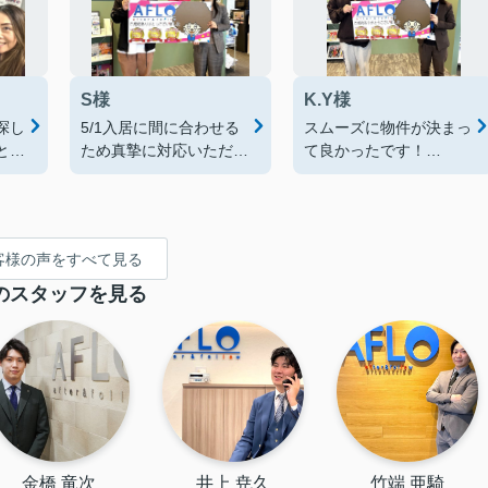
S様
K.Y様
探し
5/1入居に間に合わせる
スムーズに物件が決まっ
と納
ため真摯に対応いただき
て良かったです！
かり
ました。
スタッフさんもみなさん
こちらからの問い合わせ
とても親切でした！
し
にも丁寧に回答いただき
ありがとうございまし
ました。
た！
客様の声をすべて見る
ありがとうございまし
た！
のスタッフを見る
金橋 竜次
井上 尭久
竹端 亜騎