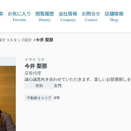
索
お気に入り
閲覧履歴
会社情報
お問合せ
店舗情報
Favorite
History
Company
Contact
Shop
今井 梨那
探す
スタッフ紹介
イマイ リナ
今井 梨那
店長代理
誠心誠意向き合わせていただきます。楽しいお部屋探しを
女性
性別
4年
不動産キャリア