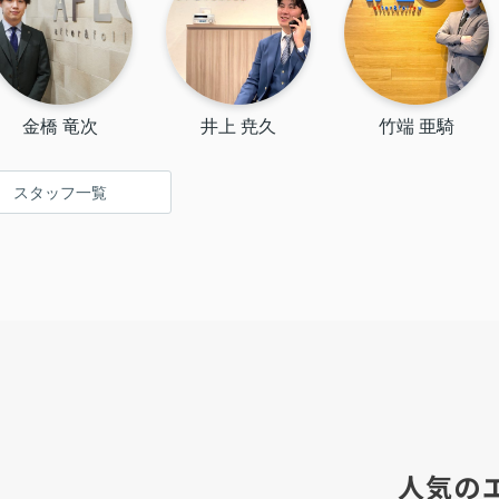
金橋 竜次
井上 尭久
竹端 亜騎
スタッフ一覧
人気の