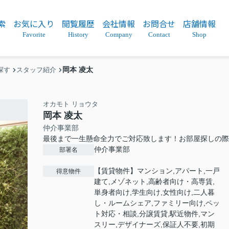
索
お気に入り
閲覧履歴
会社情報
お問合せ
店舗情報
Favorite
History
Company
Contact
Shop
岡本 凌太
探す
スタッフ紹介
オカモト リョウタ
岡本 凌太
仲介事業部
最後まで一生懸命全力でご対応致します！お部屋探しの
仲介事業部
部署名
【賃貸物件】マンション,アパート,一戸
得意物件
建て,メゾネット,高齢者向け・高専賃,
単身者向け,学生向け,女性向け,二人暮
し・ルームシェア,ファミリー向け,ペッ
ト対応・相談,分譲賃貸,駅近物件,マン
スリー,デザイナーズ,保証人不要,初期