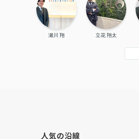
瀬川 翔
立花 翔太
人気の沿線