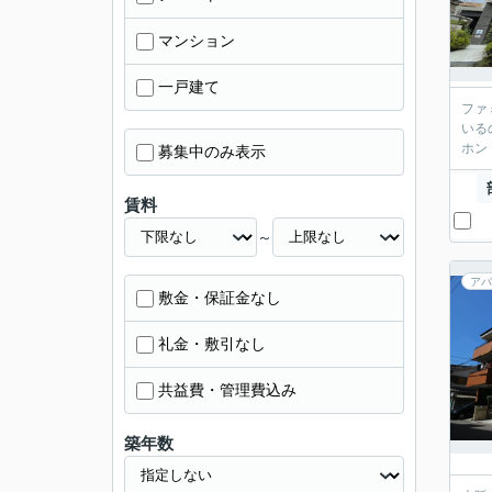
マンション
一戸建て
ファ
いる
ホン
募集中のみ表示
賃料
～
アパ
敷金・保証金なし
礼金・敷引なし
共益費・管理費込み
築年数