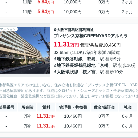
5.84
-
11階
10,000円
0万円
2ヶ月
万円
5.84
-
11階
10,000円
0万円
2ヶ月
万円
マンション
大阪市都島区
都島南通
プレサンス京橋GREENYARDアルミラ
11.31
万円
管理/共益費10,460円
32.68㎡ (1LDK) /築1年未満 /8階建
地下鉄谷町線
「
都島
」駅 徒歩9分
地下鉄長堀鶴見緑地
「
京橋
」駅 徒歩10分
大阪環状線
「
桜ノ宮
」駅 徒歩10分
市都島区エリアでの住まいなら、住み心地も快適な「プレサンス京橋GREEN YA
休日急病診療所があります。収納はクロゼット・シューズボックス・全居室収納な
洗面化粧台・浴室乾燥機など豊富に揃っており、過ごしやすいお部屋になっております
部屋番号
所在階
賃料
管理費・共益費
敷金/保証金
礼金
11.31
-
7階
10,460円
0万円
0ヶ月
万円
11.31
-
7階
10,460円
0万円
0ヶ月
万円