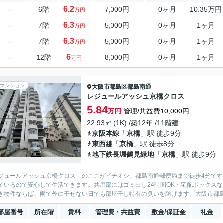
6.2
-
6階
7,000円
0ヶ月
10.35万円
万円
6.3
-
7階
5,000円
0ヶ月
1ヶ月
万円
6.3
-
7階
5,000円
0ヶ月
1ヶ月
万円
6
-
12階
8,000円
0ヶ月
1ヶ月
万円
マンション
大阪市都島区
都島南通
レジュールアッシュ京橋クロス
5.84
万円
管理/共益費10,000円
22.93㎡ (1K) /築12年 /11階建
京阪本線
「
京橋
」駅 徒歩9分
東西線
「
京橋
」駅 徒歩8分
地下鉄長堀鶴見緑地
「
京橋
」駅 徒歩9分
ジュールアッシュ京橋クロス」のここがイチオシ。都島南通郵便局まで徒歩4分です
ているので安心して生活できます。共用部にはゴミ出し24時間OK・宅配ボックス
き物件ならば、雨で外に干せない日でも部屋干し特有の臭いを防げます。大阪市都島区
部屋番号
所在階
賃料
管理費・共益費
敷金/保証金
礼金