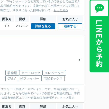
ック・TVインターホンなど充実しているので安心して生活でき
る洗面化粧台があります。直接会わずに宅配ボックスを通じて
には、間取りに合った照明が付いて...
もっと見る
間取り
面積
詳細
お気に入り
1R
20.25㎡
詳細を見る
追加する
駐輪場
オートロック
エレベーター
CATV
光ファイバー
宅配ボックス
「エスリード京橋ノースプレイス」です。室内設備はフローリ
おります。こちらの物件でペットの飼育をご希望の際は、事前
大阪市都島区エリアや京阪本線京橋付近で...
もっと見る
間取り
面積
詳細
お気に入り