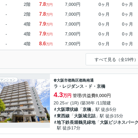
7.8
-
2階
7,000円
0ヶ月
0ヶ月
万円
7.8
-
2階
7,000円
0ヶ月
0ヶ月
万円
7.9
-
4階
7,000円
0ヶ月
0ヶ月
万円
7.9
-
4階
7,000円
0ヶ月
0ヶ月
万円
8.6
-
4階
7,000円
0ヶ月
0ヶ月
万円
すべて見る（全19件
マンション
大阪市都島区
都島南通
ラ・レジダンス・ド・京橋
4.3
万円
管理/共益費8,000円
20.25㎡ (1R) /築38年 /11階建
大阪環状線
「
京橋
」駅 徒歩5分
東西線
「
大阪城北詰
」駅 徒歩15分
地下鉄長堀鶴見緑地
「
大阪ビジネスパー
駅 徒歩17分