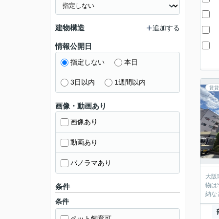
建物構造
追加する
情報公開日
指定しない
本日
3日以内
1週間以内
賃貸
画像・動画あり
画像あり
動画あり
パノラマあり
大阪
物は
条件
納な
条件
ペット飼育可