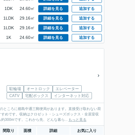
1DK
24.60㎡
詳細を見る
追加する
1LDK
29.16㎡
詳細を見る
追加する
1LDK
29.16㎡
詳細を見る
追加する
1K
24.60㎡
詳細を見る
追加する
駐輪場
オートロック
エレベーター
CATV
宅配ボックス
インターネット対応
分のところに都島中通三郵便局があります。直接受け取れない荷
すすめです。収納はクロゼット・シューズボックス・全居室収
300mです。これから先、どんな暮ら...
もっと見る
間取り
面積
詳細
お気に入り