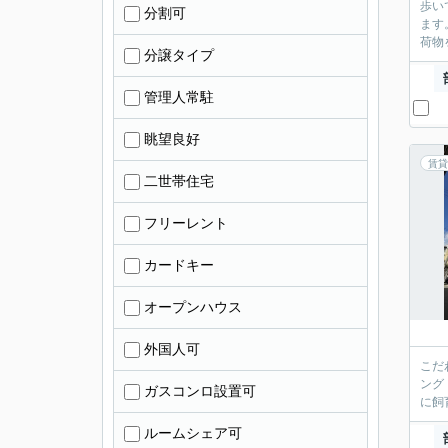
歩い
分割可
ます
荷物
分譲タイプ
管理人常駐
眺望良好
賃貸
二世帯住宅
フリーレント
カードキー
オープンハウス
外国人可
こだ
ング
ガスコンロ設置可
に飼
ルームシェア可