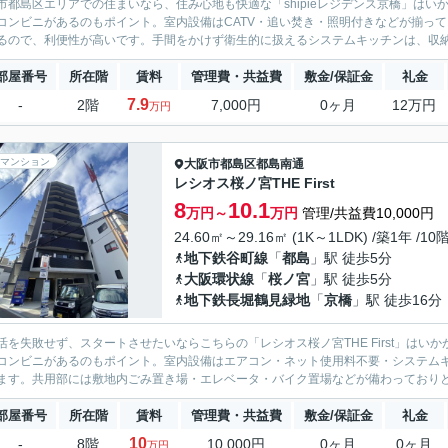
市都島区エリアでの住まいなら、住み心地も快適な「shipieレジデンス京橋」は
コンビニがあるのもポイント。室内設備はCATV・追い焚き・照明付きなどが揃っ
るので、利便性が高いです。手間をかけず衛生的に扱えるシステムキッチンは、収納に
部屋番号
所在階
賃料
管理費・共益費
敷金/保証金
礼金
7.9
-
2階
7,000円
0ヶ月
12万円
万円
マンション
大阪市都島区
都島南通
レシオス桜ノ宮THE First
8
10.1
万円～
万円
管理/共益費10,000円
24.60㎡～29.16㎡ (1K～1LDK) /築1年 /10
地下鉄谷町線
「
都島
」駅 徒歩5分
大阪環状線
「
桜ノ宮
」駅 徒歩5分
地下鉄長堀鶴見緑地
「
京橋
」駅 徒歩16分
活を失敗せず、スタートさせたいならこちらの「レシオス桜ノ宮THE First」はい
コンビニがあるのもポイント。室内設備はエアコン・ネット使用料不要・システム
ます。共用部には敷地内ごみ置き場・エレベータ・バイク置場などが備わっておりとて
部屋番号
所在階
賃料
管理費・共益費
敷金/保証金
礼金
10
-
8階
10,000円
0ヶ月
0ヶ月
万円