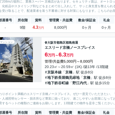
て208mの場所に、業務スーパー 京橋店があります。セキュリティ面は、オートロ
。化粧品やスタイリング剤などをまとめて出し入れして、サッと身支度を整えられ
を受け取ることで、配達業者を装う不審者に対する対策にもなります。こちらのお部屋
部屋番号
所在階
賃料
管理費・共益費
敷金/保証金
礼金
4.3
-
9階
8,000円
0ヶ月
0ヶ月
万円
マンション
大阪市都島区
都島南通
エスリード京橋ノースプレイス
6
6.3
万円～
万円
管理/共益費5,000円～8,000円
20.23㎡～20.59㎡ (1K) /築13年 /13階建
京阪本線
「
京橋
」駅 徒歩8分
地下鉄長堀鶴見緑地
「
京橋
」駅 徒歩8分
地下鉄谷町線
「
野江内代
」駅 徒歩15分
わりポイント満載のエスリード京橋ノースプレイス。ぜひ一度見ていただきたい、
・人感照明センサー・脱衣所など豊富に揃っており、過ごしやすいお部屋になって
育するペットの種類のご連絡をお願いします。13階建ての物件を是非ご覧ください。
部屋番号
所在階
賃料
管理費・共益費
敷金/保証金
礼金