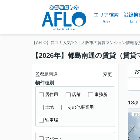
エリア検索
沿線検
Area
Line
【AFLO】口コミ人気1位｜大阪市の賃貸マンション情報を
【2026年】都島南通の賃貸（賃
お
都島南通
変更
物件種別
居住用
店舗
事務所
13
棟
土地
その他事業用
賃貸
駐車場
アパート