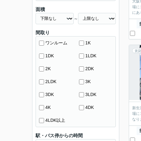
大阪
場に
面積
にあ
～
間取り
ワンルーム
1K
賃貸
1DK
1LDK
2K
2DK
2LDK
3K
3DK
3LDK
4K
4DK
新生
場に
なり
4LDK以上
駅・バス停からの時間