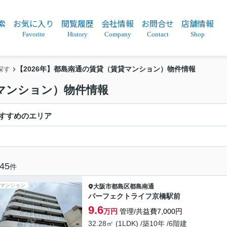
索
お気に入り
閲覧履歴
会社情報
お問合せ
店舗情報
Favorite
History
Company
Contact
Shop
【2026年】都島南通の賃貸（賃貸マンション）物件情報
探す
貸マンション）物件情報
すすめのエリア
45
件
マンション
大阪市都島区
都島南通
パーフェクトライフ京橋駅前
9.6
万円
管理/共益費7,000円
32.28㎡ (1LDK) /築10年 /6階建