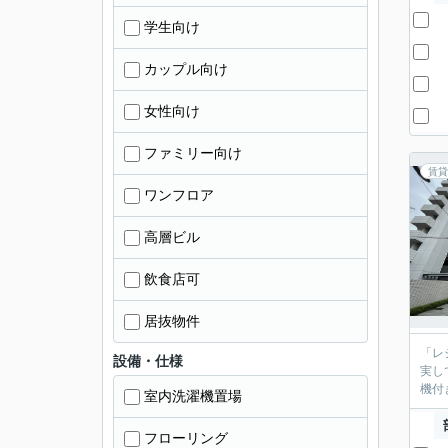
学生向け
カップル向け
女性向け
ファミリー向け
賃貸
ワンフロア
高層ビル
飲食店可
居抜物件
「レ
設備・仕様
実し
機付
室内洗濯機置場
フローリング