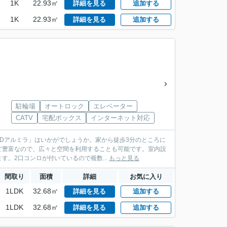
1K
22.93㎡
詳細を見る
追加する
1K
22.93㎡
詳細を見る
追加する
駐輪場
オートロック
エレベーター
CATV
宅配ボックス
インターネット対応
RDアルミラ」はいかがでしょうか。家から徒歩3分のところに
ど豊富なので、広々と空間を利用することも可能です。室内設
。2口コンロが付いているので複数...
もっと見る
間取り
面積
詳細
お気に入り
1LDK
32.68㎡
詳細を見る
追加する
1LDK
32.68㎡
詳細を見る
追加する