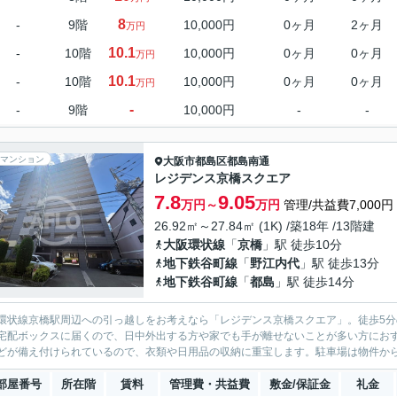
8
-
9階
10,000円
0ヶ月
2ヶ月
万円
10.1
-
10階
10,000円
0ヶ月
0ヶ月
万円
10.1
-
10階
10,000円
0ヶ月
0ヶ月
万円
-
-
9階
10,000円
-
-
マンション
大阪市都島区
都島南通
レジデンス京橋スクエア
7.8
9.05
万円～
万円
管理/共益費7,000円
26.92㎡～27.84㎡ (1K) /築18年 /13階建
大阪環状線
「
京橋
」駅 徒歩10分
地下鉄谷町線
「
野江内代
」駅 徒歩13分
地下鉄谷町線
「
都島
」駅 徒歩14分
環状線京橋駅周辺への引っ越しをお考えなら「レジデンス京橋スクエア」。徒歩5
宅配ボックスに届くので、日中外出する方や家でも手が離せないことが多い方にお
どが備え付けられているので、衣類や日用品の収納に重宝します。駐車場は物件から約
部屋番号
所在階
賃料
管理費・共益費
敷金/保証金
礼金