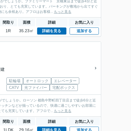
いかがでしょうか。ファミリーマート 京橋東店まで徒歩4分と近
ており、とても充実しています。パーキングが敷地から出てすぐ
も余裕あり。アフロはお客様...
もっと見る
間取り
面積
詳細
お気に入り
1R
35.23㎡
詳細を見る
追加する
階建
駐輪場
オートロック
エレベーター
CATV
光ファイバー
宅配ボックス
かがでしょうか。ローソン 都島中野町四丁目店まで徒歩6分と近
キッチンなどが揃っているので、快適に過ごしやすいお部屋に
も充実しています。アフロで...
もっと見る
間取り
面積
詳細
お気に入り
1LDK
29.16㎡
詳細を見る
追加する