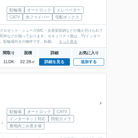
駐輪場
オートロック
エレベーター
CATV
光ファイバー
宅配ボックス
クロゼット・シューズWIC・全居室収納などが備え付けられて
間OKなどが揃っております。セキュリティ面は、TVインター
駐輪場付きの物件です。転勤、...
もっと見る
間取り
面積
詳細
お気に入り
1LDK
32.28㎡
詳細を見る
追加する
駐輪場
オートロック
CATV
インターネット対応
防犯カメラ
ク
」
敷地内ごみ置き場