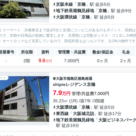
京阪本線
「
京橋
」駅 徒歩5分
地下鉄長堀鶴見緑地
「
京橋
」駅 徒歩9分
大阪環状線
「
京橋
」駅 徒歩5分
ミリーマート 京橋東店まで徒歩5分と近場にコンビニがあるのもポイント。収納は
ので、衣類や日用品の収納に重宝します。共用部には宅配ボックス・ゴミ出し24時
・オートロックなど充実しているので、防犯対策もばっちりです。1LDKの物件です。
部屋番号
所在階
賃料
管理費・共益費
敷金/保証金
礼金
9.6
-
2階
7,000円
0ヶ月
2ヶ月
万円
ート
大阪市都島区
都島南通
shipieレジデンス京橋
7.9
万円
管理/共益費7,000円
35.23㎡ (1R) /築7年 /3階建
大阪環状線
「
京橋
」駅 徒歩5分
東西線
「
大阪城北詰
」駅 徒歩17分
地下鉄長堀鶴見緑地
「
大阪ビジネスパー
駅 徒歩18分