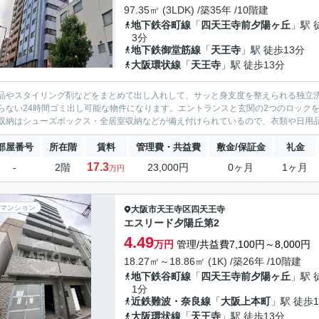
97.35㎡ (3LDK) /築35年 /10階建
地下鉄谷町線
「
四天王寺前夕陽ヶ丘
」駅 
3分
地下鉄御堂筋線
「
天王寺
」駅 徒歩13分
大阪環状線
「
天王寺
」駅 徒歩13分
品やスタイリング剤などをまとめて出し入れして、サッと身支度を整えられる独立
らない24時間ゴミ出し可能な物件になります。エントランスと玄関の2つのロック
収納はシューズボックス・全居室収納などが備え付けられているので、衣類や日用品
部屋番号
所在階
賃料
管理費・共益費
敷金/保証金
礼金
17.3
-
2階
23,000円
0ヶ月
1ヶ月
万円
マンション
大阪市天王寺区
四天王寺
エスリード夕陽丘第2
4.49
万円
管理/共益費7,100円～8,000円
18.27㎡～18.86㎡ (1K) /築26年 /10階建
地下鉄谷町線
「
四天王寺前夕陽ヶ丘
」駅 
1分
近鉄難波・奈良線
「
大阪上本町
」駅 徒歩1
大阪環状線
「
天王寺
」駅 徒歩13分