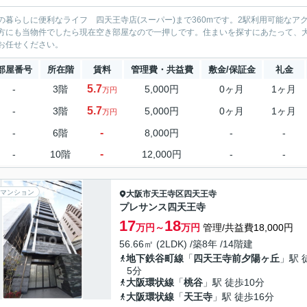
の暮らしに便利なライフ 四天王寺店(スーパー)まで360mです。2駅利用可能な
方にも当物件でしたら現在空き部屋なので一押しです。住まいを探すにあたって、
お任せください。
部屋番号
所在階
賃料
管理費・共益費
敷金/保証金
礼金
5.7
-
3階
5,000円
0ヶ月
1ヶ月
万円
5.7
-
3階
5,000円
0ヶ月
1ヶ月
万円
-
-
6階
8,000円
-
-
-
-
10階
12,000円
-
-
マンション
大阪市天王寺区
四天王寺
プレサンス四天王寺
17
18
万円～
万円
管理/共益費18,000円
56.66㎡ (2LDK) /築8年 /14階建
地下鉄谷町線
「
四天王寺前夕陽ヶ丘
」駅 
5分
大阪環状線
「
桃谷
」駅 徒歩10分
大阪環状線
「
天王寺
」駅 徒歩16分