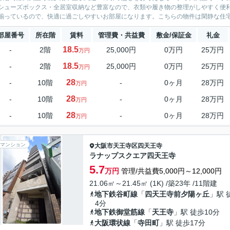
シューズボックス・全居室収納など豊富なので、衣類や履き物の整理がしやすく便
揃っているので、快適に過ごしやすいお部屋になります。こちらの物件は閑静な住宅
部屋番号
所在階
賃料
管理費・共益費
敷金/保証金
礼金
18.5
-
2階
25,000円
0万円
25万円
万円
18.5
-
2階
25,000円
0万円
25万円
万円
28
-
10階
-
0ヶ月
28万円
万円
28
-
10階
-
0ヶ月
28万円
万円
28
-
10階
-
0ヶ月
28万円
万円
マンション
大阪市天王寺区
四天王寺
ラナップスクエア四天王寺
5.7
万円
管理/共益費5,000円～12,000円
21.06㎡～21.45㎡ (1K) /築23年 /11階建
地下鉄谷町線
「
四天王寺前夕陽ヶ丘
」駅 
4分
地下鉄御堂筋線
「
天王寺
」駅 徒歩10分
大阪環状線
「
寺田町
」駅 徒歩17分