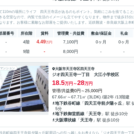
て110mの場所にライフ 四天王寺店があるのもポイント。気軽にごみを捨てるこ
きる空室なので、内覧で生活のイメージも立てやすくなります。物件まで徒歩15分
なります。お客様に素敵なお部屋をご提供いたします。近鉄難波・奈良線大阪上本町エ
部屋番号
所在階
賃料
管理費・共益費
敷金/保証金
礼金
4.49
-
4階
7,100円
0ヶ月
0ヶ月
万円
-
-
9階
8,000円
-
-
マンション
大阪市天王寺区
四天王寺
ジオ四天王寺一丁目 大江小学校区
18.5
28
万円～
万円
管理/共益費0円～25,000円
67.66㎡～67.71㎡ (3LDK) /築2年 /13階建
地下鉄谷町線
「
四天王寺前夕陽ヶ丘
」駅 
5分
地下鉄御堂筋線
「
天王寺
」駅 徒歩10分
大阪環状線
「
天王寺
」駅 徒歩10分
鉄谷町線四天王寺前夕陽ヶ丘駅周辺への引っ越しをお考えなら「ジオ四天王寺一丁