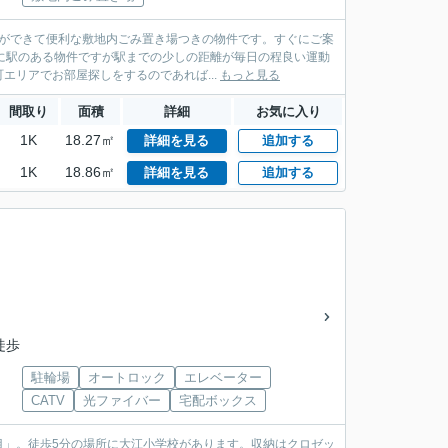
とができて便利な敷地内ごみ置き場つきの物件です。すぐにご案
に駅のある物件ですが駅までの少しの距離が毎日の程良い運動
リアでお部屋探しをするのであれば...
もっと見る
間取り
面積
詳細
お気に入り
1K
18.27㎡
詳細を見る
追加する
1K
18.86㎡
詳細を見る
追加する
徒歩
駐輪場
オートロック
エレベーター
CATV
光ファイバー
宅配ボックス
目」。徒歩5分の場所に大江小学校があります。収納はクロゼッ