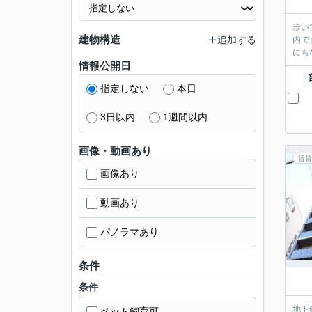
歩い
建物構造
追加する
内で
にも
情報公開日
指定しない
本日
3日以内
1週間以内
画像・動画あり
賃貸
画像あり
動画あり
パノラマあり
条件
条件
地下
ペット飼育可