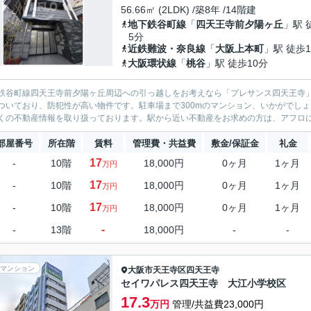
56.66㎡ (2LDK) /築8年 /14階建
地下鉄谷町線
「
四天王寺前夕陽ヶ丘
」駅 
5分
近鉄難波・奈良線
「
大阪上本町
」駅 徒歩1
大阪環状線
「
桃谷
」駅 徒歩10分
鉄谷町線四天王寺前夕陽ヶ丘周辺への引っ越しをお考えなら「プレサンス四天王寺
ついており、防犯性が高い物件です。駐車場まで300mのマンション、いかがでし
くの不動産情報を取り扱っております。駅から近い不動産をお求めの方は、アフロ
部屋番号
所在階
賃料
管理費・共益費
敷金/保証金
礼金
17
-
10階
18,000円
0ヶ月
1ヶ月
万円
17
-
10階
18,000円
0ヶ月
1ヶ月
万円
17
-
10階
18,000円
0ヶ月
1ヶ月
万円
-
-
13階
18,000円
-
-
マンション
大阪市天王寺区
四天王寺
セイワパレス四天王寺 大江小学校区
17.3
万円
管理/共益費23,000円