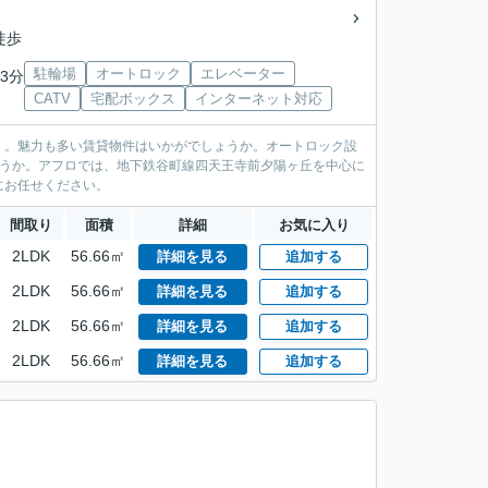
徒歩
駐輪場
オートロック
エレベーター
3分
CATV
宅配ボックス
インターネット対応
」。魅力も多い賃貸物件はいかがでしょうか。オートロック設
ょうか。アフロでは、地下鉄谷町線四天王寺前夕陽ヶ丘を中心に
にお任せください。
間取り
面積
詳細
お気に入り
2LDK
56.66㎡
詳細を見る
追加する
2LDK
56.66㎡
詳細を見る
追加する
2LDK
56.66㎡
詳細を見る
追加する
2LDK
56.66㎡
詳細を見る
追加する