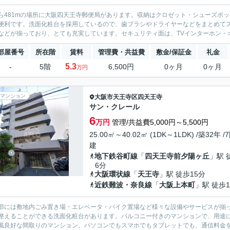
ら481mの場所に大阪四天王寺郵便局があります。収納はクロゼット・シューズボ
便利です。洗面化粧台を採用しているので、歯ブラシやドライヤーなどをまとめて
などが揃っており、とても充実しています。セキュリティ面は、TVインターホン・オ
部屋番号
所在階
賃料
管理費・共益費
敷金/保証金
礼金
5.3
-
5階
6,500円
0ヶ月
0ヶ月
万円
マンション
大阪市天王寺区
四天王寺
サン・クレール
6
万円
管理/共益費5,000円～5,500円
25.00㎡～40.02㎡ (1DK～1LDK) /築32年 /
建
地下鉄谷町線
「
四天王寺前夕陽ヶ丘
」駅 
6分
大阪環状線
「
天王寺
」駅 徒歩15分
近鉄難波・奈良線
「
大阪上本町
」駅 徒歩1
部には敷地内ごみ置き場・エレベータ・バイク置場など様々な設備やサービスが揃
整えることができる洗面化粧台があります。バルコニー付きのマンションで、用途
風良好な間取りのマンション。パソコンでもスマホでもタブレットでも、通信料金を