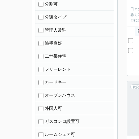
分割可
日々
急ぐ
分譲タイプ
ロに
管理人常駐
眺望良好
二世帯住宅
フリーレント
カードキー
賃貸
オープンハウス
外国人可
ガスコンロ設置可
ルームシェア可