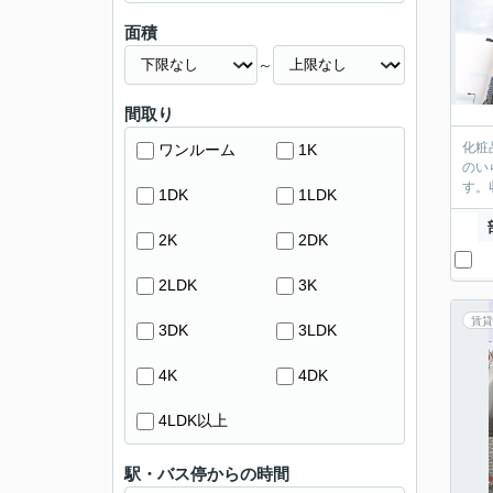
面積
～
間取り
化粧
ワンルーム
1K
のい
す。
1DK
1LDK
2K
2DK
2LDK
3K
賃貸
3DK
3LDK
4K
4DK
4LDK以上
駅・バス停からの時間