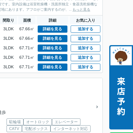
利です。室内設備は浴室乾燥機・洗面所独立・食器洗乾燥機な
地にあります。アフロがご案内するのが、...
もっと見る
間取り
面積
詳細
お気に入り
3LDK
67.66㎡
詳細を見る
追加する
3LDK
67.66㎡
詳細を見る
追加する
3LDK
67.71㎡
詳細を見る
追加する
3LDK
67.71㎡
詳細を見る
追加する
3LDK
67.71㎡
詳細を見る
追加する
徒歩
駐輪場
オートロック
エレベーター
CATV
宅配ボックス
インターネット対応