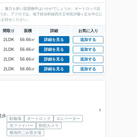
」。魅力も多い賃貸物件はいかがでしょうか。オートロック設
ょうか。アフロでは、地下鉄谷町線四天王寺前夕陽ヶ丘を中心に
にお任せください。
間取り
面積
詳細
お気に入り
2LDK
56.66㎡
詳細を見る
追加する
2LDK
56.66㎡
詳細を見る
追加する
2LDK
56.66㎡
詳細を見る
追加する
2LDK
56.66㎡
詳細を見る
追加する
徒歩
駐輪場
オートロック
エレベーター
光ファイバー
防犯カメラ
敷地内ごみ置き場