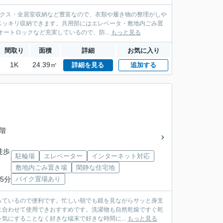
ックス・全居室収納など豊富なので、衣類や履き物の整理がしや
スッキリ収納できます。共用部にはエレベータ・敷地内ごみ置
ートロックなど充実しているので、防...
もっと見る
間取り
面積
詳細
お気に入り
1K
24.39㎡
詳細を見る
追加する
7階
徒歩
駐輪場
エレベーター
インターネット対応
敷地内ごみ置き場
閑静な住宅地
5分
バイク置場あり
っているので便利です。忙しい朝でも鏡を見ながらサッと身支
に合わせて使用できおすすめです。洗濯物も自然乾燥ですぐ乾
気にすることなく好きな端末で好きな時間に...
もっと見る