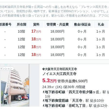
鉄谷町線四天王寺前夕陽ヶ丘周辺への引っ越しをお考えなら「プレサンス四天王寺
ついており、防犯性が高い物件です。駐車場まで300mのマンション、いかがでし
くの不動産情報を取り扱っております。駅から近い不動産をお求めの方は、アフロ
部屋番号
所在階
賃料
管理費・共益費
敷金/保証金
礼金
17
-
10階
18,000円
0ヶ月
1ヶ月
万円
18
-
12階
18,000円
0ヶ月
1ヶ月
万円
18
-
12階
18,000円
0ヶ月
1ヶ月
万円
18
-
12階
18,000円
0ヶ月
1ヶ月
万円
マンション
大阪市天王寺区
四天王寺
ノイエス大江四天王寺
5.3
万円
管理/共益費6,500円
24.39㎡ (1K) /築36年 /9階建
地下鉄谷町線
「
四天王寺前夕陽ヶ丘
」駅 
1分
地下鉄御堂筋線
「
天王寺
」駅 徒歩10分
地下鉄谷町線
「
谷町九丁目
」駅 徒歩12分