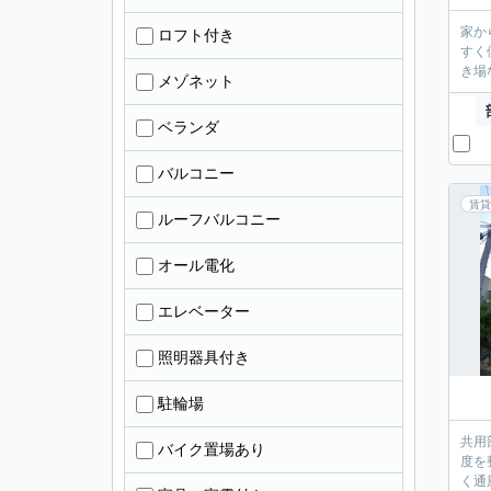
家か
ロフト付き
すく
き場
メゾネット
ベランダ
バルコニー
賃貸
ルーフバルコニー
オール電化
エレベーター
照明器具付き
駐輪場
共用
バイク置場あり
度を
く通