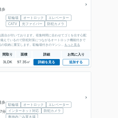
徒歩
駐輪場
オートロック
エレベーター
CATV
光ファイバー
防犯カメラ
洗面台が付いております。収集時間に合わせてゴミを出す心配
を備えているので防犯対策につながるオートロック機能付きで
の収納に重宝します。駐輪場付きのマンシ...
もっと見る
間取り
面積
詳細
お気に入り
3LDK
97.35㎡
詳細を見る
追加する
徒歩
駐輪場
オートロック
エレベーター
インターネット対応
防犯カメラ
7分
敷地内ごみ置き場