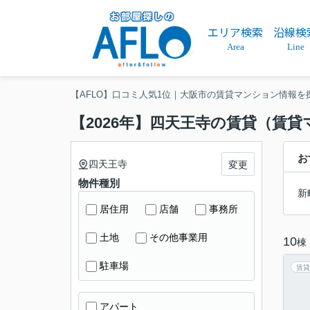
エリア検索
沿線検
Area
Line
【AFLO】口コミ人気1位｜大阪市の賃貸マンション情報を
【2026年】四天王寺の賃貸（賃
お
四天王寺
変更
物件種別
新
居住用
店舗
事務所
土地
その他事業用
10
棟
駐車場
賃貸
アパート