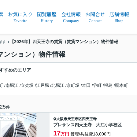
索
お気に入り
閲覧履歴
会社情報
お問合せ
店舗情報
Favorite
History
Company
Contact
Shop
【2026年】四天王寺の賃貸（賃貸マンション）物件情報
探す
貸マンション）物件情報
すすめのエリア
町
/
南堀江
/
立売堀
/
江戸堀
/
北堀江
/
京町堀
/
本田
/
谷町
/
福島
/
靱本町
25
件
マンション
大阪市天王寺区
四天王寺
プレサンス四天王寺 大江小学校区
17
万円
管理/共益費18,000円