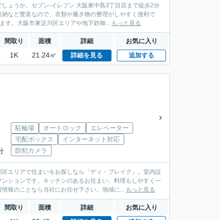
ょうか。セブン-イレブン 大阪東中島3丁目店まで徒歩2分
収納など豊富なので、衣類や履き物の整理がしやすく便利で
ます。大阪市東淀川区エリアや地下鉄御...
もっと見る
間取り
面積
詳細
お気に入り
1K
21.24㎡
詳細を見る
追加する
駐輪場
オートロック
エレベーター
宅配ボックス
インターネット対応
分
防犯カメラ
川区エリアで住まいをお探しなら「ディ・ブレイク」。室内設
マンションです。キッチンのあるお住まい、料理もしやすく一
情報のことなら当社にお任せ下さい。地域に...
もっと見る
間取り
面積
詳細
お気に入り