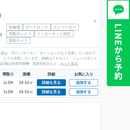
円
駐輪場
オートロック
エレベーター
宅配ボックス
インターネット対応
分
防犯カメラ
ィ面は、TVインターホン・オートロックなど充実しているので
り、とても充実しています。収納はクロゼット・シューズボック
備は浴室乾燥機・洗面化粧台など...
もっと見る
間取り
面積
詳細
お気に入り
1LDK
34.52㎡
詳細を見る
追加する
1LDK
34.52㎡
詳細を見る
追加する