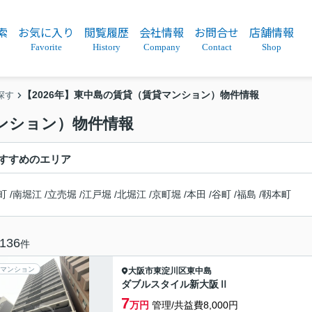
索
お気に入り
閲覧履歴
会社情報
お問合せ
店舗情報
Favorite
History
Company
Contact
Shop
【2026年】東中島の賃貸（賃貸マンション）物件情報
探す
マンション）物件情報
すすめのエリア
町
/
南堀江
/
立売堀
/
江戸堀
/
北堀江
/
京町堀
/
本田
/
谷町
/
福島
/
靱本町
136
件
マンション
大阪市東淀川区
東中島
ダブルスタイル新大阪Ⅱ
7
万円
管理/共益費8,000円