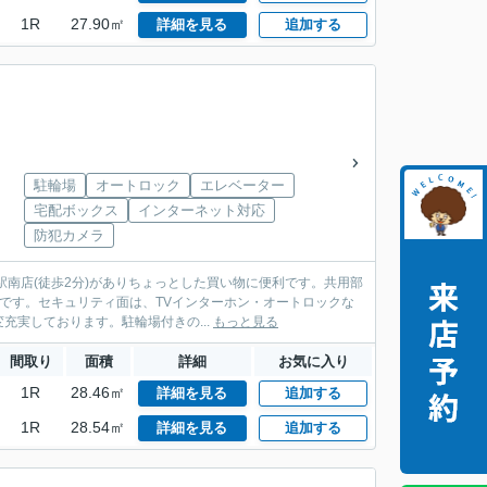
1R
27.90㎡
詳細を見る
追加する
駐輪場
オートロック
エレベーター
宅配ボックス
インターネット対応
防犯カメラ
南店(徒歩2分)がありちょっとした買い物に便利です。共用部
利です。セキュリティ面は、TVインターホン・オートロックな
実しております。駐輪場付きの...
もっと見る
間取り
面積
詳細
お気に入り
1R
28.46㎡
詳細を見る
追加する
1R
28.54㎡
詳細を見る
追加する