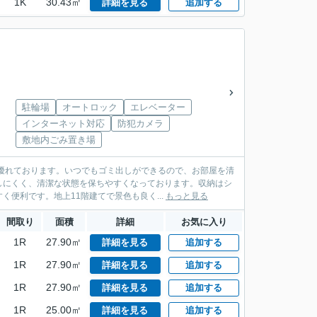
1K
30.43㎡
詳細を見る
追加する
駐輪場
オートロック
エレベーター
インターネット対応
防犯カメラ
敷地内ごみ置き場
優れております。いつでもゴミ出しができるので、お部屋を清
しにくく、清潔な状態を保ちやすくなっております。収納はシ
便利です。地上11階建てで景色も良く...
もっと見る
間取り
面積
詳細
お気に入り
1R
27.90㎡
詳細を見る
追加する
1R
27.90㎡
詳細を見る
追加する
1R
27.90㎡
詳細を見る
追加する
1R
25.00㎡
詳細を見る
追加する