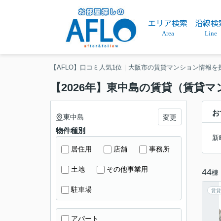
エリア検索
沿線検
Area
Line
【AFLO】口コミ人気1位｜大阪市の賃貸マンション情報を
【2026年】東中島の賃貸（賃貸
お
東中島
変更
物件種別
新
居住用
店舗
事務所
土地
その他事業用
44
棟
駐車場
賃貸
アパート