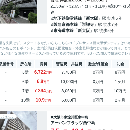
管理/共益費6,000円～10,000円
21.38㎡～32.65㎡ (1K～1LDK) /築10年 /1
建
地下鉄御堂筋線
「
新大阪
」駅 徒歩5分
阪急京都本線
「
崇禅寺
」駅 徒歩7分
東海道本線
「
新大阪
」駅 徒歩5分
活を失敗せず、スタートさせたいならこちらの「プレサンス新大阪ザシティ」はいか
ニがあるのもポイント。室内設備は洗面化粧台・浴室乾燥機などが揃っており、とて
Kなど様々な設備やサービスが揃っているので便利です。BS・CS加入で快適なテレビ
部屋番号
所在階
賃料
管理費・共益費
敷金/保証金
礼金
6.722
-
5階
7,780円
0万円
8万円
万円
6.8
-
6階
10,000円
0万円
1ヶ月
万円
7.394
-
7階
8,060円
0万円
10万円
万円
10.9
-
13階
6,000円
0万円
2ヶ月
万円
マンション
大阪市東淀川区
東中島
アーバンフラッツ西中島