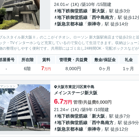
24.01㎡ (1K) /築10年 /15階建
地下鉄御堂筋線
「
新大阪
」駅 徒歩3分
地下鉄御堂筋線
「
西中島南方
」駅 徒歩12
阪急京都本線
「
崇禅寺
」駅 徒歩14分
ブルスタイル新大阪Ⅱ」のここがイチオシ。ローソン 新大阪駅南店まで徒歩2分と
ック・TVインターホンなど充実しているので安心して生活できます。収納はシュー
物の整理がしやすく便利です。共用部にはゴミ出し24時間OK・宅配ボックスなどが揃
部屋番号
所在階
賃料
管理費・共益費
敷金/保証金
礼金
7
-
6階
8,000円
0ヶ月
1ヶ月
万円
マンション
大阪市東淀川区
東中島
メインステージ新大阪
6.7
万円
管理/共益費8,000円
21.24㎡ (1K) /築9年 /10階建
地下鉄御堂筋線
「
新大阪
」駅 徒歩7分
地下鉄御堂筋線
「
西中島南方
」駅 徒歩9分
阪急京都本線
「
崇禅寺
」駅 徒歩12分