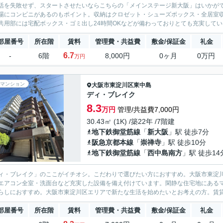
活を失敗せず、スタートさせたいならこちらの「メインステージ新大阪」はいかがでし
場にコンビニがあるのもポイント。収納はクロゼット・シューズボックス・全居室
共用部には宅配ボックス・ゴミ出し24時間OKなどが備わっておりとても充実してい
部屋番号
所在階
賃料
管理費・共益費
敷金/保証金
礼金
6.7
-
6階
8,000円
0ヶ月
0万円
万円
マンション
大阪市東淀川区
東中島
ディ・ブレイク
8.3
万円
管理/共益費7,000円
30.43㎡ (1K) /築22年 /7階建
地下鉄御堂筋線
「
新大阪
」駅 徒歩7分
阪急京都本線
「
崇禅寺
」駅 徒歩10分
地下鉄御堂筋線
「
西中島南方
」駅 徒歩14
ィ・ブレイク」のここがイチオシ。こだわりで選びたい方におすすめ。大阪市東淀
エアコン全室・洗面台など充実した設備を備え付けています。閑静な住宅地にある
らしにおすすめ。大阪市東淀川区エリアで新たな生活を始めたいとお考えの方。賃貸
部屋番号
所在階
賃料
管理費・共益費
敷金/保証金
礼金