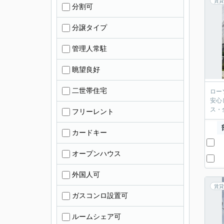
賃貸
分割可
分譲タイプ
管理人常駐
眺望良好
二世帯住宅
ロー
安心
ス・
フリーレント
カードキー
オープンハウス
外国人可
賃貸
ガスコンロ設置可
ルームシェア可