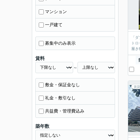
マンション
一戸建て
「ダ
募集中のみ表示
トロ
履き
賃料
～
敷金・保証金なし
賃貸
礼金・敷引なし
共益費・管理費込み
築年数