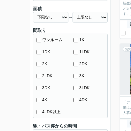
新生
面積
と近
す。
～
間取り
ワンルーム
1K
賃貸
1DK
1LDK
2K
2DK
2LDK
3K
3DK
3LDK
4K
4DK
「デ
備は
4LDK以上
人暮
駅・バス停からの時間