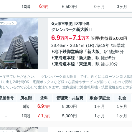
6
-
10階
6,500円
0ヶ月
0ヶ月
万円
マンション
大阪市東淀川区
東中島
グレンパーク新大阪Ⅱ
6.9
7.1
万円～
万円
管理/共益費5,000円
28.46㎡～28.54㎡ (1R) /築19年 /15階建
地下鉄御堂筋線
「
新大阪
」駅 徒歩5分
東海道本線
「
新大阪
」駅 徒歩5分
東海道本線
「
東淀川
」駅 徒歩10分
一度見ていただきたい、「グレンパーク新大阪Ⅱ」です。近くにはローソン 新大阪駅
ゴミ出し24時間OK・宅配ボックスなど様々な設備やサービスが揃っているので便
実しているので安心して生活できます。室内設備は浴室乾燥機・洗面化粧台など大変充
部屋番号
所在階
賃料
管理費・共益費
敷金/保証金
礼金
6.9
-
6階
5,000円
1ヶ月
1ヶ月
万円
7.1
-
10階
5,000円
1ヶ月
1ヶ月
万円