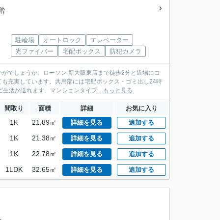
5階
駐輪場
オートロック
エレベーター
光ファイバー
宅配ボックス
防犯カメラ
がでしょうか。ローソン 新大阪東店まで徒歩2分と近場にコ
も充実しています。共用部には宅配ボックス・ゴミ出し24時
生活が送れます。マンションタイプ...
もっと見る
間取り
面積
詳細
お気に入り
1K
21.89㎡
詳細を見る
追加する
1K
21.38㎡
詳細を見る
追加する
1K
22.78㎡
詳細を見る
追加する
1LDK
32.65㎡
詳細を見る
追加する