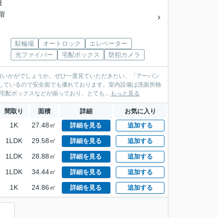
円
4階
駐輪場
オートロック
エレベーター
光ファイバー
宅配ボックス
防犯カメラ
はいかがでしょうか。ぜひ一度見ていただきたい、「アーバン
しているので安全面でも優れております。室内設備は洗面所独
宅配ボックスなどが揃っており、とても...
もっと見る
間取り
面積
詳細
お気に入り
1K
27.48㎡
詳細を見る
追加する
1LDK
29.58㎡
詳細を見る
追加する
1LDK
28.88㎡
詳細を見る
追加する
1LDK
34.44㎡
詳細を見る
追加する
1K
24.86㎡
詳細を見る
追加する