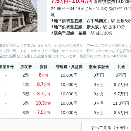
7.5
10.4
万円～
万円
管理/共益費10,000
24.86㎡～34.44㎡ (1K～1LDK) /築19年 /1
建
地下鉄御堂筋線
「
西中島南方
」駅 徒歩8分
地下鉄御堂筋線
「
新大阪
」駅 徒歩10分
阪急千里線
「
柴島
」駅 徒歩10分
市東淀川区エリアでの住まいなら、住み心地も快適な「アーバンフラッツ西中島」
ッツ西中島」です。セキュリティ面は、オートロック・TVインターホンなどを設置
浴室乾燥機など充実した設備を備え付けています。共用部にはゴミ出し24時間OK・
部屋番号
所在階
賃料
管理費・共益費
敷金/保証金
礼金
8
-
2階
10,000円
0万円
9万円
万円
8.7
-
4階
10,000円
0ヶ月
9.7万円
万円
8.7
-
5階
10,000円
0ヶ月
9.7万円
万円
10.3
-
5階
10,000円
0ヶ月
11.3万円
万円
7.5
-
6階
10,000円
0ヶ月
8.5万円
万円
すべて見る（全9件）