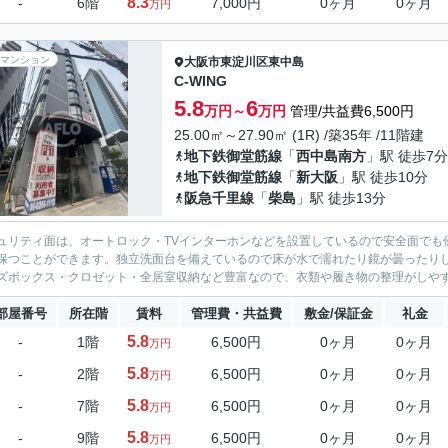
8.3
-
6階
7,000円
0ヶ月
0ヶ月
万円
マンション
大阪市東淀川区
東中島
C-WING
5.8
6
万円～
万円
管理/共益費6,500円
25.00㎡～27.90㎡ (1R) /築35年 /11階建
地下鉄御堂筋線
「
西中島南方
」駅 徒歩7分
地下鉄御堂筋線
「
新大阪
」駅 徒歩10分
阪急千里線
「
柴島
」駅 徒歩13分
ュリティ面は、オートロック・TVインターホンなどを設置しているので安全面でも
保つことができます。独立洗面台を備えているので床が水で濡れたり鏡が曇ったり
ズボックス・クロゼット・全居室収納など豊富なので、衣類や履き物の整理がしやすく
部屋番号
所在階
賃料
管理費・共益費
敷金/保証金
礼金
5.8
-
1階
6,500円
0ヶ月
0ヶ月
万円
5.8
-
2階
6,500円
0ヶ月
0ヶ月
万円
5.8
-
7階
6,500円
0ヶ月
0ヶ月
万円
5.8
-
9階
6,500円
0ヶ月
0ヶ月
万円