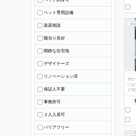
ペット専用設備
賃貸
楽器相談
陽当り良好
閑静な住宅地
デザイナーズ
リノベーション済
ぜひ
には
保証人不要
ど充
事務所可
２人入居可
バリアフリー