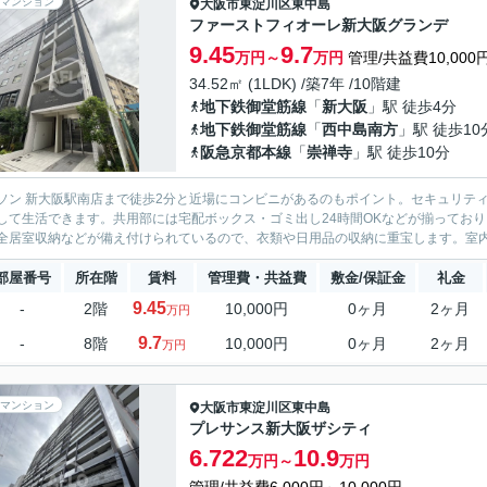
マンション
大阪市東淀川区
東中島
ファーストフィオーレ新大阪グランデ
9.45
9.7
万円～
万円
管理/共益費10,000
34.52㎡ (1LDK) /築7年 /10階建
地下鉄御堂筋線
「
新大阪
」駅 徒歩4分
地下鉄御堂筋線
「
西中島南方
」駅 徒歩10
阪急京都本線
「
崇禅寺
」駅 徒歩10分
ソン 新大阪駅南店まで徒歩2分と近場にコンビニがあるのもポイント。セキュリテ
して生活できます。共用部には宅配ボックス・ゴミ出し24時間OKなどが揃ってお
全居室収納などが備え付けられているので、衣類や日用品の収納に重宝します。室内設
部屋番号
所在階
賃料
管理費・共益費
敷金/保証金
礼金
9.45
-
2階
10,000円
0ヶ月
2ヶ月
万円
9.7
-
8階
10,000円
0ヶ月
2ヶ月
万円
マンション
大阪市東淀川区
東中島
プレサンス新大阪ザシティ
6.722
10.9
万円～
万円