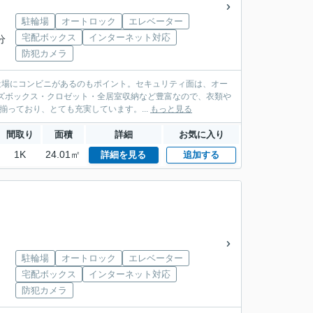
駐輪場
オートロック
エレベーター
宅配ボックス
インターネット対応
分
防犯カメラ
近場にコンビニがあるのもポイント。セキュリティ面は、オー
ズボックス・クロゼット・全居室収納など豊富なので、衣類や
っており、とても充実しています。...
もっと見る
間取り
面積
詳細
お気に入り
1K
24.01㎡
詳細を見る
追加する
駐輪場
オートロック
エレベーター
宅配ボックス
インターネット対応
防犯カメラ