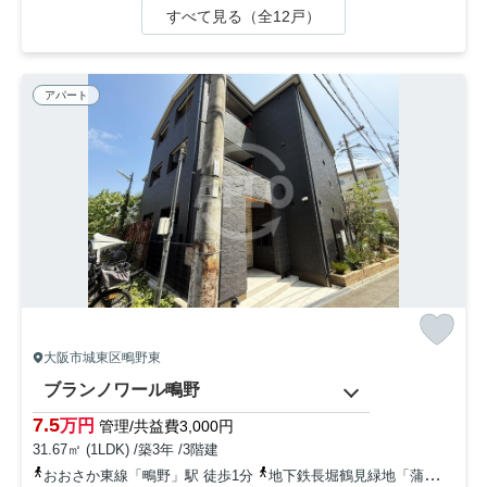
すべて見る（全12戸）
アパート
大阪市城東区鴫野東
ブランノワール鴫野
7.5
万円
管理/共益費3,000円
31.67㎡ (1LDK) /築3年 /3階建
おおさか東線「鴫野」駅 徒歩1分
地下鉄長堀鶴見緑地「蒲生四丁目」駅 徒歩11分