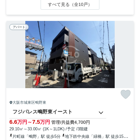
すべて見る（全10戸）
アパート
大阪市城東区鴫野東
フジパレス鴫野東イースト
6.6
7.5
万円～
万円
管理/共益費4,700円
29.10㎡～33.00㎡ (1K～1LDK) /予定 /3階建
片町線「鴫野」駅 徒歩5分
地下鉄中央線「緑橋」駅 徒歩15分
地下