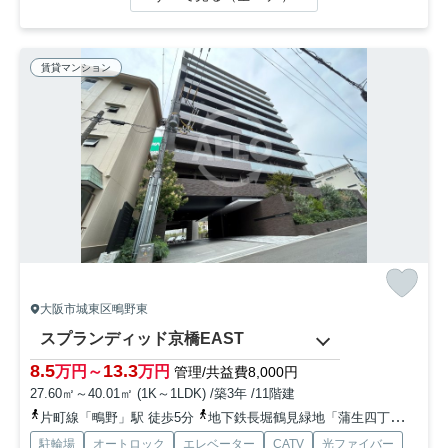
賃貸マンション
大阪市城東区鴫野東
スプランディッド京橋EAST
8.5
13.3
万円～
万円
管理/共益費8,000円
27.60㎡～40.01㎡ (1K～1LDK) /築3年 /11階建
片町線「鴫野」駅 徒歩5分
地下鉄長堀鶴見緑地「蒲生四丁目」駅 徒歩12分
駐輪場
オートロック
エレベーター
CATV
光ファイバー