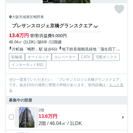
大阪市城東区鴫野東
プレサンスロジェ京橋グランスクエア 聖賢小学校区
13.6
万円
管理/共益費9,000円
46.04㎡ (1LDK) /築6年 /11階建
片町線「鴫野」駅 徒歩6分
地下鉄長堀鶴見緑地「蒲生四丁目」駅 徒歩10分
駐輪場
オートロック
エレベーター
CATV
宅配ボックス
インターネット対応
ぜひ一度見ていただきたい、「プレサンスロジェ京橋グランスクエア」
です。徒歩10分の場所に聖賢小学校があります。室内設備は...
もっと見
る
募集中の部屋
2階
13.6万円
2階 / 46.04㎡ / 1LDK