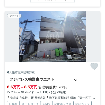
アパート
大阪市城東区鴫野東
フジパレス鴫野東ウエスト
6.6
8.5
万円～
万円
管理/共益費4,700円
29.20㎡～40.92㎡ (1K～1LDK) /予定 /3階建
片町線「鴫野」駅 徒歩5分
地下鉄長堀鶴見緑地「蒲生四丁目」駅 徒歩15分
駐輪場
オートロック
CATV
宅配ボックス
防犯カメラ