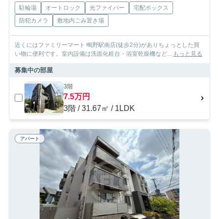
駐輪場
オートロック
光ファイバー
宅配ボックス
防犯カメラ
敷地内ごみ置き場
近くにはファミリーマート 鴫野駅南店(徒歩2分)がありちょっとした買
い物に便利です。室内設備は洗面化粧台・浴室乾燥機など...
もっと見る
募集中の部屋
3階
7.5万円
3階 / 31.67㎡ / 1LDK
アパート