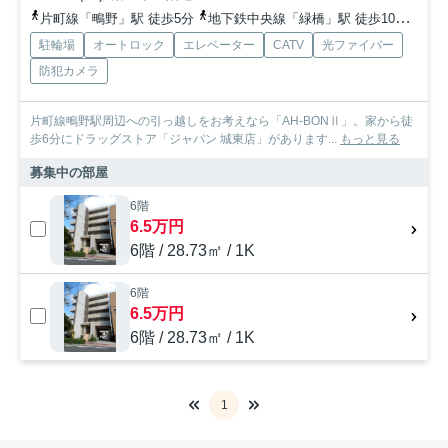
片町線「鴫野」駅 徒歩5分
地下鉄中央線「緑橋」駅 徒歩10分
大阪
駐輪場
オートロック
エレベーター
CATV
光ファイバー
防犯カメラ
片町線鴫野駅周辺への引っ越しをお考えなら「AH-BONⅡ」。家から徒
歩6分にドラッグストア「ジャパン 城東店」があります...
もっと見る
募集中の部屋
6階
6.5万円
6階 / 28.73㎡ / 1K
6階
6.5万円
6階 / 28.73㎡ / 1K
1