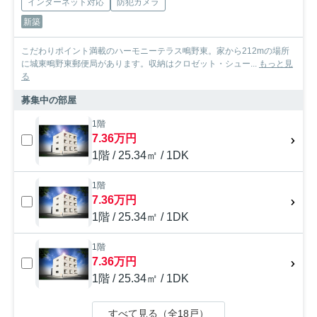
インターネット対応
防犯カメラ
新築
こだわりポイント満載のハーモニーテラス鴫野東。家から212mの場所
に城東鴫野東郵便局があります。収納はクロゼット・シュー...
もっと見
る
募集中の部屋
1階
7.36万円
1階 / 25.34㎡ / 1DK
1階
7.36万円
1階 / 25.34㎡ / 1DK
1階
7.36万円
1階 / 25.34㎡ / 1DK
すべて見る（全18戸）