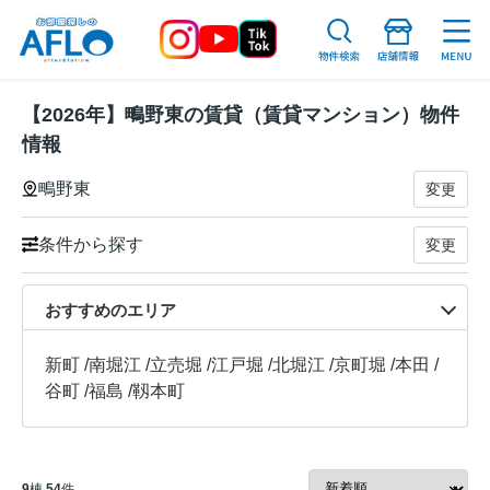
【2026年】鴫野東の賃貸（賃貸マンション）物件
情報
鴫野東
変更
条件から探す
変更
おすすめのエリア
新町
/
南堀江
/
立売堀
/
江戸堀
/
北堀江
/
京町堀
/
本田
/
谷町
/
福島
/
靱本町
9
棟
54
件