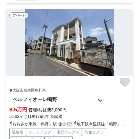
アパート
大阪市城東区鴫野東
ベルフィオーレ鴫野
8.5
万円
管理/共益費3,000円
36.02㎡ (1LDK) /築8年 /3階建
おおさか東線「鴫野」駅 徒歩1分
地下鉄今里筋線「鴫野」駅 徒歩1分
駐輪場
オートロック
宅配ボックス
防犯カメラ