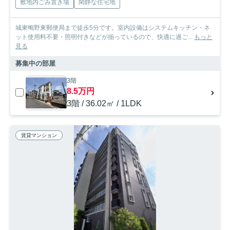
敷地内ごみ置き場
閑静な住宅地
城東鴫野東郵便局まで徒歩5分です。室内設備はシステムキッチン・ネ
ット使用料不要・照明付きなどが揃っているので、快適に過ご...
もっと
見る
募集中の部屋
3階
8.5万円
3階 / 36.02㎡ / 1LDK
賃貸マンション