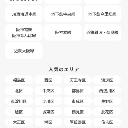
JR東海道本線
地下鉄中央線
地下鉄今里筋線
阪神電鉄
阪神本線
近鉄難波・奈良線
阪神なんば線
近鉄大阪線
人気のエリア
福島区
西区
天王寺区
浪速区
北区
中央区
都島区
西淀川区
東淀川区
淀川区
東成区
生野区
旭区
城東区
鶴見区
此花区
大正区
港区
阿倍野区
住吉区