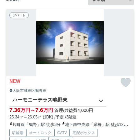
アパート
NEW
大阪市城東区鴫野東
ハーモニーテラス鴫野東
7.36
7.6
万円～
万円
管理/共益費4,000円
25.34㎡～26.05㎡ (1DK) /予定 /3階建
片町線「鴫野」駅 徒歩3分
地下鉄中央線「緑橋」駅 徒歩12分
大阪
駐輪場
オートロック
CATV
宅配ボックス