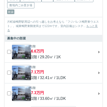
敷地内ごみ置き場
新築
片町線鴫野駅周辺への引っ越しをお考えなら「フジパレス鴫野東ウエス
ト」。城東鴫野東郵便局まで122mです。室内設備はシステ...
もっと見
る
募集中の部屋
1階
6.6万円
1階 / 29.20㎡ / 1K
1階
7.1万円
1階 / 32.41㎡ / 1LDK
1階
7.3万円
1階 / 33.60㎡ / 1LDK