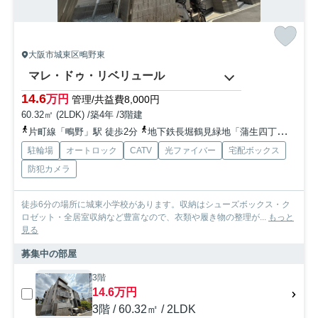
大阪市城東区鴫野東
マレ・ドゥ・リベリュール
14.6
万円
管理/共益費8,000円
60.32㎡ (2LDK) /築4年 /3階建
片町線「鴫野」駅 徒歩2分
地下鉄長堀鶴見緑地「蒲生四丁目」駅 徒歩9分
駐輪場
オートロック
CATV
光ファイバー
宅配ボックス
防犯カメラ
徒歩6分の場所に城東小学校があります。収納はシューズボックス・ク
ロゼット・全居室収納など豊富なので、衣類や履き物の整理が...
もっと
見る
募集中の部屋
3階
14.6万円
3階 / 60.32㎡ / 2LDK