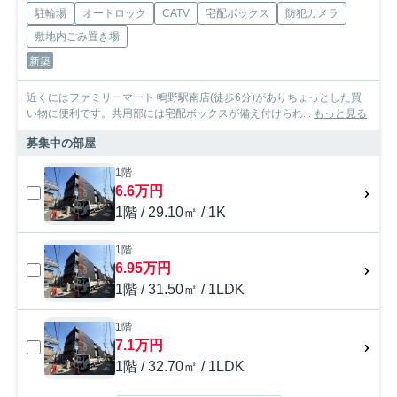
駐輪場
オートロック
CATV
宅配ボックス
防犯カメラ
敷地内ごみ置き場
新築
近くにはファミリーマート 鴫野駅南店(徒歩6分)がありちょっとした買
い物に便利です。共用部には宅配ボックスが備え付けられ...
もっと見る
募集中の部屋
1階
6.6万円
1階 / 29.10㎡ / 1K
1階
6.95万円
1階 / 31.50㎡ / 1LDK
1階
7.1万円
1階 / 32.70㎡ / 1LDK