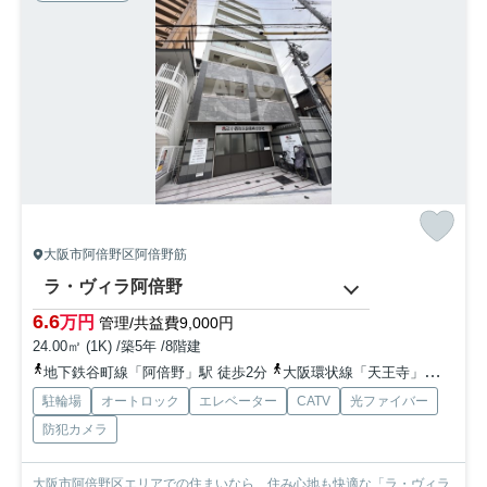
大阪市阿倍野区阿倍野筋
ラ・ヴィラ阿倍野
6.6
万円
管理/共益費9,000円
24.00㎡ (1K) /築5年 /8階建
地下鉄谷町線「阿倍野」駅 徒歩2分
大阪環状線「天王寺」駅 徒歩10分
駐輪場
オートロック
エレベーター
CATV
光ファイバー
防犯カメラ
大阪市阿倍野区エリアでの住まいなら、住み心地も快適な「ラ・ヴィラ