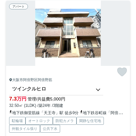
アパート
大阪市阿倍野区阿倍野筋
ツインクルヒロ
7.3
万円
管理/共益費5,000円
32.50㎡ (1LDK) /築24年 /3階建
地下鉄御堂筋線「天王寺」駅 徒歩9分
地下鉄谷町線「阿倍野」駅 徒歩3分
駐輪場
オートロック
防犯カメラ
閑静な住宅地
外観タイル張り
公共下水