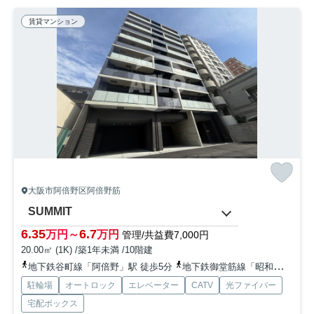
賃貸マンション
大阪市阿倍野区阿倍野筋
SUMMIT
6.35
6.7
万円～
万円
管理/共益費7,000円
20.00㎡ (1K) /築1年未満 /10階建
地下鉄谷町線「阿倍野」駅 徒歩5分
地下鉄御堂筋線「昭和町」駅 徒歩10分
駐輪場
オートロック
エレベーター
CATV
光ファイバー
宅配ボックス