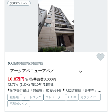
賃貸マンション
大阪市阿倍野区阿倍野筋
アークアベニューアベノ
10.8
万円
管理/共益費8,000円
42.77㎡ (1LDK) /築10年 /11階建
地下鉄谷町線「阿倍野」駅 徒歩3分
大阪環状線「天王寺」駅 徒歩12分
駐輪場
オートロック
エレベーター
CATV
光ファイバー
宅配ボックス