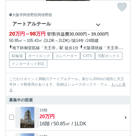
大阪市阿倍野区阿倍野筋
アートアルテール
20
98
万円～
万円
管理/共益費30,000円～39,000円
50.85㎡～105.43㎡ (1LDK～2LDK) /築14年 /24階建
地下鉄御堂筋線「天王寺」駅 徒歩1分
大阪環状線「天王寺」駅 徒歩3分
駐輪場
オートロック
エレベーター
CATV
宅配ボックス
インターネット対応
こだわりポイント満載のアートアルテール。家から300mの場所に天王
寺ＭｉＯ郵便局があります。収納はシューズボックス・ウォ...
もっと見
る
募集中の部屋
16階
20万円
16階 / 50.85㎡ / 1LDK