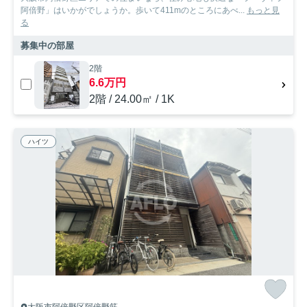
阿倍野」はいかがでしょうか。歩いて411mのところにあべ...
もっと見
る
募集中の部屋
2階
6.6万円
2階 / 24.00㎡ / 1K
ハイツ
大阪市阿倍野区阿倍野筋