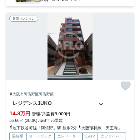
賃貸マンション
大阪市阿倍野区阿倍野筋
レジデンスJUKO
14.3
万円
管理/共益費9,000円
56.66㎡ (2LDK) /築8年 /6階建
地下鉄谷町線「阿倍野」駅 徒歩2分
大阪環状線「天王寺」駅 徒歩7分
駐輪場
オートロック
エレベーター
CATV
光ファイバー