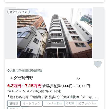
賃貸マンション
大阪市阿倍野区阿倍野筋
エグゼ阿倍野
6.2
7.15
万円～
万円
管理/共益費8,000円～10,000円
24.15㎡～25.34㎡ (1K) /築7年 /13階建
地下鉄谷町線「阿倍野」駅 徒歩7分
大阪環状線「天王寺」駅 徒歩15分
駐輪場
オートロック
エレベーター
CATV
光ファイバー