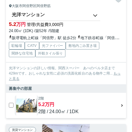
大阪市阿倍野区阿倍野筋
光洋マンション
5.2
万円
管理/共益費3,000円
24.00㎡ (1DK) /築52年 /5階建
阪堺電軌上町線「阿倍野」駅 徒歩2分
地下鉄谷町線「阿倍野」駅 徒歩1分
駐輪場
CATV
光ファイバー
敷地内ごみ置き場
閑静な住宅地
外観タイル張り
光洋マンションの詳しい情報。関西スーパー あべのベルタ店まで
429mです。おしゃれな女性に必須の洗面化粧台のある物件ご用...
もっ
と見る
募集中の部屋
2階
5.2万円
2階 / 24.00㎡ / 1DK
賃貸マンション