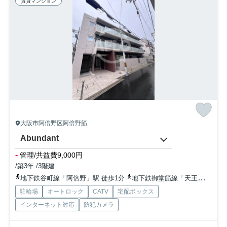
賃貸マンション
大阪市阿倍野区阿倍野筋
Abundant
-
管理/共益費9,000円
/築3年 /3階建
地下鉄谷町線「阿倍野」駅 徒歩1分
地下鉄御堂筋線「天王寺」駅 徒歩9分
駐輪場
オートロック
CATV
宅配ボックス
インターネット対応
防犯カメラ