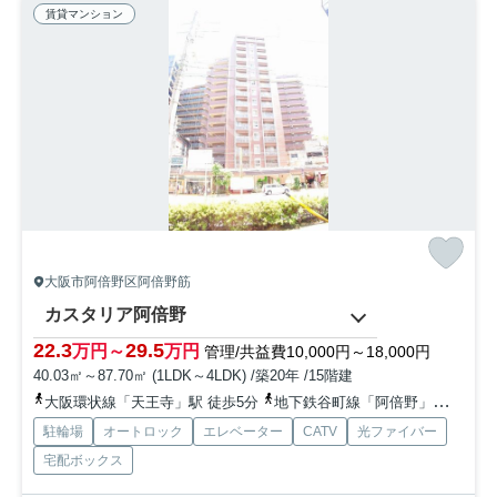
賃貸マンション
大阪市阿倍野区阿倍野筋
カスタリア阿倍野
22.3
29.5
万円～
万円
管理/共益費10,000円～18,000円
40.03㎡～87.70㎡ (1LDK～4LDK) /築20年 /15階建
大阪環状線「天王寺」駅 徒歩5分
地下鉄谷町線「阿倍野」駅 徒歩1分
駐輪場
オートロック
エレベーター
CATV
光ファイバー
宅配ボックス