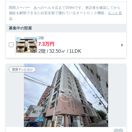
関西スーパー あべのベルタ店まで359mです。来訪者を確認してから
施錠を解除できるため安全面で優れているオートロック機能...
もっと見
る
募集中の部屋
2階
7.3万円
2階 / 32.50㎡ / 1LDK
賃貸マンション