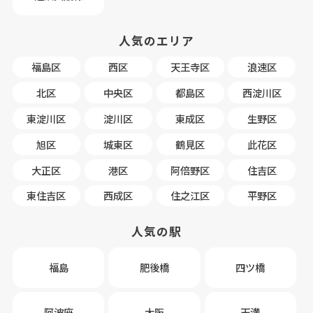
人気のエリア
福島区
西区
天王寺区
浪速区
北区
中央区
都島区
西淀川区
東淀川区
淀川区
東成区
生野区
旭区
城東区
鶴見区
此花区
大正区
港区
阿倍野区
住吉区
東住吉区
西成区
住之江区
平野区
人気の駅
福島
肥後橋
四ツ橋
阿波座
大阪
天満