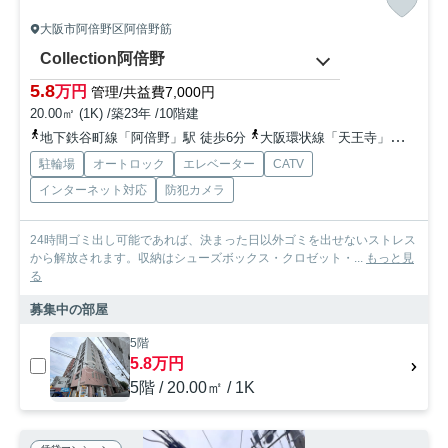
大阪市阿倍野区阿倍野筋
Collection阿倍野
5.8
万円
管理/共益費7,000円
20.00㎡ (1K) /築23年 /10階建
地下鉄谷町線「阿倍野」駅 徒歩6分
大阪環状線「天王寺」駅 徒歩13分
駐輪場
オートロック
エレベーター
CATV
インターネット対応
防犯カメラ
24時間ゴミ出し可能であれば、決まった日以外ゴミを出せないストレス
から解放されます。収納はシューズボックス・クロゼット・...
もっと見
る
募集中の部屋
5階
5.8万円
5階 / 20.00㎡ / 1K