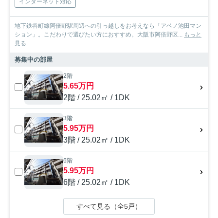
インターネット対応
地下鉄谷町線阿倍野駅周辺への引っ越しをお考えなら「アベノ池田マン
ション」。こだわりで選びたい方におすすめ。大阪市阿倍野区...
もっと
見る
募集中の部屋
2階
5.65万円
2階 / 25.02㎡ / 1DK
3階
5.95万円
3階 / 25.02㎡ / 1DK
6階
5.95万円
6階 / 25.02㎡ / 1DK
すべて見る（全5戸）