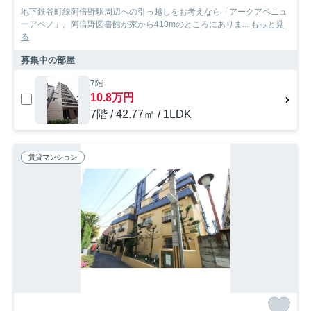
地下鉄谷町線阿倍野駅周辺への引っ越しをお考えなら「アークアベニュ
ーアベノ」。阿倍野図書館が家から410mのところにありま...
もっと見
る
募集中の部屋
7階
10.8万円
7階 / 42.77㎡ / 1LDK
賃貸マンション