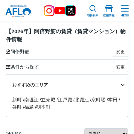
【2026年】阿倍野筋の賃貸（賃貸マンション）物
件情報
阿倍野筋
変更
条件から探す
変更
おすすめのエリア
新町
/
南堀江
/
立売堀
/
江戸堀
/
北堀江
/
京町堀
/
本田
/
谷町
/
福島
/
靱本町
14
棟
51
件