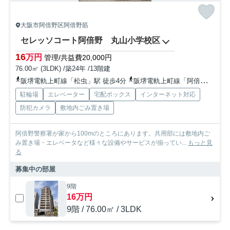
大阪市阿倍野区阿倍野筋
セレッソコート阿倍野 丸山小学校区
16
万円
管理/共益費20,000円
76.00㎡ (3LDK) /築24年 /13階建
阪堺電軌上町線「松虫」駅 徒歩4分
阪堺電軌上町線「阿倍野」駅 徒歩6分
駐輪場
エレベーター
宅配ボックス
インターネット対応
防犯カメラ
敷地内ごみ置き場
阿倍野警察署が家から100mのところにあります。共用部には敷地内ご
み置き場・エレベータなど様々な設備やサービスが揃ってい...
もっと見
る
募集中の部屋
9階
16万円
9階 / 76.00㎡ / 3LDK