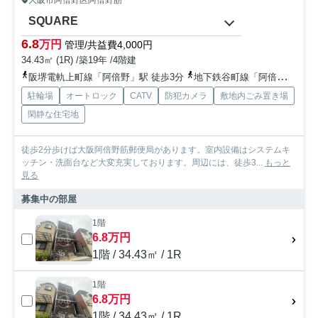
SQUARE
6.8
万円
管理/共益費4,000円
34.43㎡ (1R) /築19年 /4階建
阪堺電軌上町線「阿倍野」駅 徒歩3分
地下鉄谷町線「阿倍野」駅 徒歩3分
駐輪場
オートロック
CATV
防犯カメラ
敷地内ごみ置き場
閑静な住宅地
徒歩2分歩けば大阪阿倍野筋郵便局があります。室内設備はシステムキ
ッチン・洗面台など大変充実しております。周辺には、徒歩3...
もっと
見る
募集中の部屋
1階
6.8万円
1階 / 34.43㎡ / 1R
1階
6.8万円
1階 / 34.43㎡ / 1R