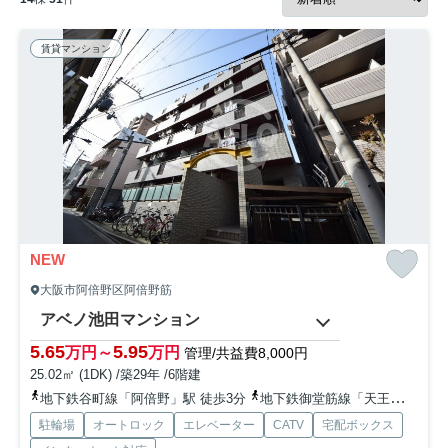
賃貸マンション
NEW
大阪市阿倍野区阿倍野筋
アベノ池田マンション
5.65
5.95
万円～
万円
管理/共益費8,000円
25.02㎡ (1DK) /築29年 /6階建
地下鉄谷町線「阿倍野」駅 徒歩3分
地下鉄御堂筋線「天王寺」駅 徒歩10分
駐輪場
オートロック
エレベーター
CATV
宅配ボックス