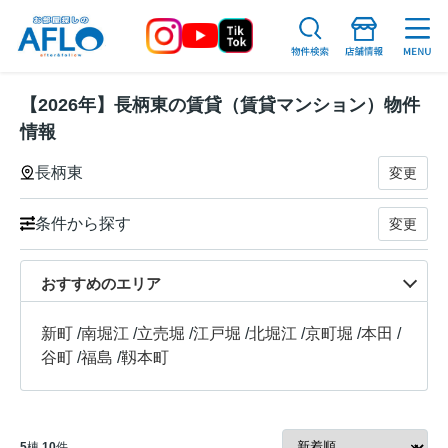
【2026年】長柄東の賃貸（賃貸マンション）物件
情報
長柄東
変更
条件から探す
変更
おすすめのエリア
新町
/
南堀江
/
立売堀
/
江戸堀
/
北堀江
/
京町堀
/
本田
/
谷町
/
福島
/
靱本町
5
棟
10
件