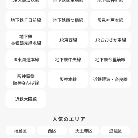
地下鉄千日前線
地下鉄四つ橋線
阪急神戸本線
地下鉄
JR東西線
JRおおさか車線
長堀鶴見緑地線
JR東海道本線
地下鉄中央線
地下鉄今里筋線
阪神電鉄
阪神本線
近鉄難波・奈良線
阪神なんば線
近鉄大阪線
人気のエリア
福島区
西区
天王寺区
浪速区