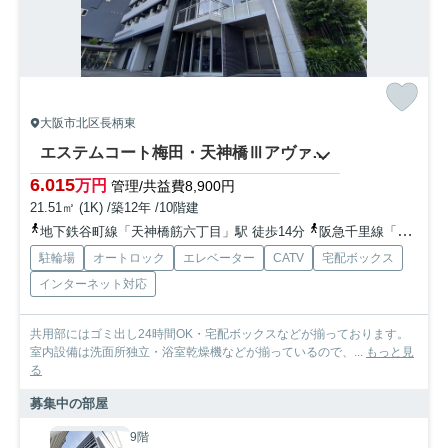
大阪市北区長柄東
エステムコート梅田・天神橋Ⅲアヴァンテ
6.015
万円
管理/共益費8,900円
21.51㎡ (1K) /築12年 /10階建
地下鉄谷町線「天神橋筋六丁目」駅 徒歩14分
阪急千里線「天神橋筋六丁目」駅 徒歩14分
駐輪場
オートロック
エレベーター
CATV
宅配ボックス
インターネット対応
共用部にはゴミ出し24時間OK・宅配ボックスなどが揃っております。
室内設備は洗面所独立・浴室乾燥機などが揃っているので、...
もっと見
る
募集中の部屋
9階