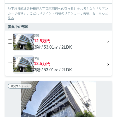
地下鉄谷町線天神橋筋六丁目駅周辺への引っ越しをお考えなら「リアン
カーサ長柄」。こだわりポイント満載のリアンカーサ長柄。セ...
もっと
見る
募集中の部屋
3階
12.5万円
3階 / 53.01㎡ / 2LDK
3階
12.5万円
3階 / 53.01㎡ / 2LDK
賃貸マンション