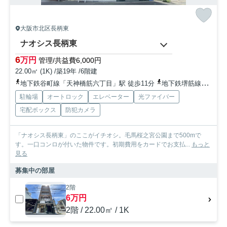
大阪市北区長柄東
ナオシス長柄東
6
万円
管理/共益費6,000円
22.00㎡ (1K) /築19年 /6階建
地下鉄谷町線「天神橋筋六丁目」駅 徒歩11分
地下鉄堺筋線「扇町」駅 徒歩19分
駐輪場
オートロック
エレベーター
光ファイバー
宅配ボックス
防犯カメラ
「ナオシス長柄東」のここがイチオシ。毛馬桜之宮公園まで500mで
す。一口コンロが付いた物件です。初期費用をカードでお支払...
もっと
見る
募集中の部屋
2階
6万円
2階 / 22.00㎡ / 1K