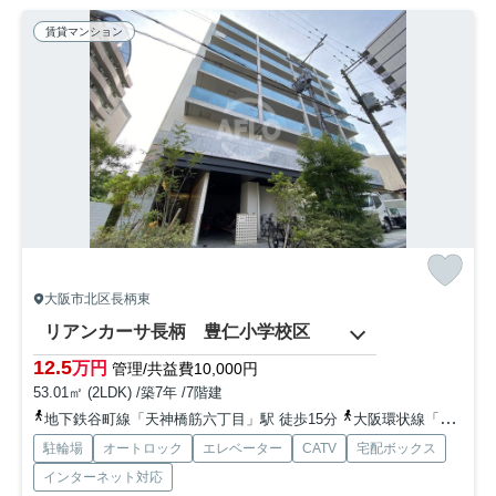
賃貸マンション
大阪市北区長柄東
リアンカーサ長柄 豊仁小学校区
12.5
万円
管理/共益費10,000円
53.01㎡ (2LDK) /築7年 /7階建
地下鉄谷町線「天神橋筋六丁目」駅 徒歩15分
大阪環状線「天満」駅 徒歩20分
駐輪場
オートロック
エレベーター
CATV
宅配ボックス
インターネット対応