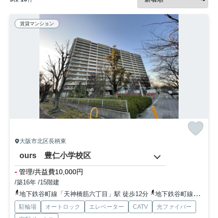
賃貸マンション
大阪市北区長柄東
ours 豊仁小学校区
-
管理/共益費10,000円
/築16年 /15階建
地下鉄谷町線「天神橋筋六丁目」駅 徒歩12分
地下鉄谷町線「都島」駅 徒歩14分
駐輪場
オートロック
エレベーター
CATV
光ファイバー