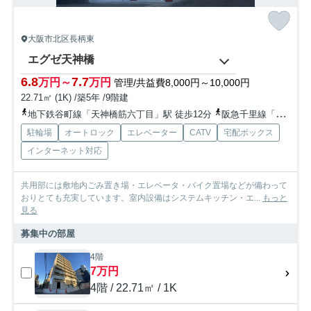
大阪市北区長柄東
エグゼ天神橋
6.8
7.7
万円～
万円
管理/共益費8,000円～10,000円
22.71㎡ (1K) /築5年 /9階建
地下鉄谷町線「天神橋筋六丁目」駅 徒歩12分
阪急千里線「天神橋筋六丁目」駅 徒歩12分
駐輪場
オートロック
エレベーター
CATV
宅配ボックス
インターネット対応
共用部には敷地内ごみ置き場・エレベータ・バイク置場などが備わって
おりとても充実しています。室内設備はシステムキッチン・エ...
もっと
見る
募集中の部屋
4階
7万円
4階 / 22.71㎡ / 1K