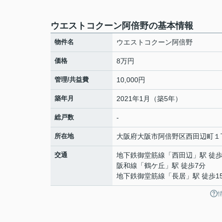
ウエストコクーン阿倍野の基本情報
物件名
ウエストコクーン阿倍野
価格
8万円
管理/共益費
10,000円
築年月
2021年1月（築5年）
総戸数
-
所在地
大阪府
大阪市阿倍野区
西田辺町
１
交通
地下鉄御堂筋線
「
西田辺
」駅 徒歩
阪和線
「
鶴ケ丘
」駅 徒歩7分
地下鉄御堂筋線
「
長居
」駅 徒歩1