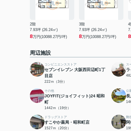
2階
3階
4
7.93坪 (26.24㎡)
7.93坪 (26.24㎡)
7
8
8
8
万円(10088.27円/坪)
万円(10088.27円/坪)
周辺施設
コンビニエンスストア
ス
セブンイレブン 大阪西田辺町1丁
ラ
目店
4
222ｍ（3分）
その他
公
JOYFIT(ジョイフィット)24 昭和
長
町
1
1442ｍ（19分）
ドラッグストア
郵
すこやか薬局・昭和町店
阿
1527ｍ（20分）
1