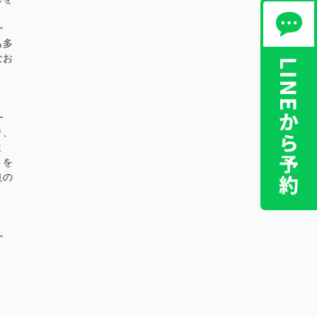
━
も多
なお
━
り、
ま
トを
良の
━