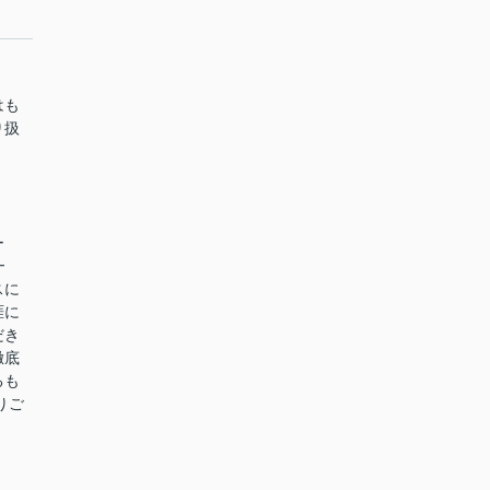
はも
り扱
ー
━
スに
涯に
だき
徹底
るも
りご