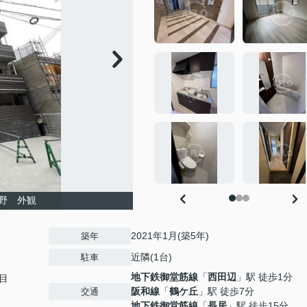
野 外観
2021年1月(築5年)
築年
近隣(1台)
駐車
地下鉄御堂筋線
「
西田辺
」駅 徒歩1分
目
阪和線
「
鶴ケ丘
」駅 徒歩7分
交通
地下鉄御堂筋線
「
長居
」駅 徒歩15分