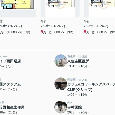
階
4階
4階
.93坪 (26.24㎡)
7.93坪 (26.24㎡)
7.93坪 (26.24㎡)
8
8
万円(10088.27円/坪)
万円(10088.27円/坪)
万円(10088.27円/坪
ーパー
市役所・区役所
イフ西田辺店
東住吉区役所
82ｍ（7分）
1381ｍ（18分）
園
喫茶店・カフェ
居スタジアム
カフェ&コワーキングスペー
461ｍ（19分）
CLIP(クリップ)
1496ｍ（19分）
便局
内科
倍野相生郵便局
寺村医院
998ｍ（25分）
2023ｍ（26分）