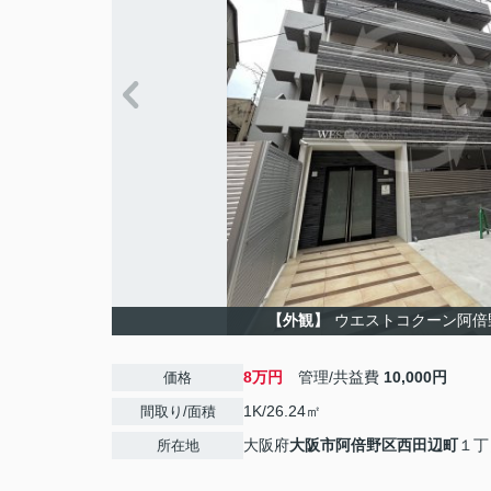
【外観】
ウエストコクーン阿倍
8万円
管理/共益費
10,000円
価格
1K/26.24㎡
間取り/面積
大阪府
大阪市阿倍野区
西田辺町
１丁
所在地