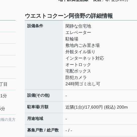
ウエストコクーン阿倍野の詳細情報
設備条件
閑静な住宅地
エレベーター
駐輪場
敷地内ごみ置き場
外観タイル張り
インターネット対応
オートロック
宅配ボックス
防犯カメラ
24時間ゴミ出し可
丁目
設備(その他)
-
1分
駐車場/月額
近隣(1台)/17,600円 (税込) 200m
5分
用途地域
-
情報の見方
募集戸数 / 総戸数
- / -