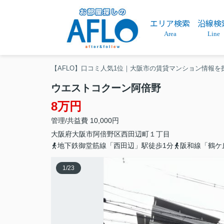
エリア検索
沿線検
Area
Line
【AFLO】口コミ人気1位｜大阪市の賃貸マンション情報を
ウエストコクーン阿倍野
8万円
管理/共益費 10,000円
大阪府
大阪市阿倍野区
西田辺町
１丁目
地下鉄御堂筋線「西田辺」駅徒歩1分
阪和線「鶴ケ
1
/
23