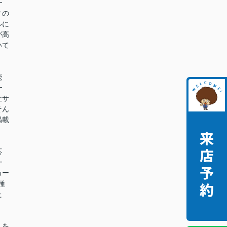
━
ィの
ルに
が高
いて
能
━
社サ
そん
掲載
。
応
━
カー
種
た
。
しを