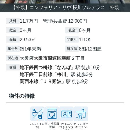
【外観】コンフォリア・リヴ 桜川ソルテラス 外観
11.7万円 管理/共益費 12,000円
賃料
0ヶ月
0ヶ月
敷金
礼金
29.53㎡
1LDK
面積
間取り
築1年未満
8階/12階建
築年数
所在階
大阪府
大阪市浪速区
幸町
２丁目
所在地
地下鉄四つ橋線
「
なんば
」駅 徒歩10分
交通
地下鉄千日前線
「
桜川
」駅 徒歩3分
関西本線
「
ＪＲ難波
」駅 徒歩9分
物件の特徴
バストイレ
室内洗濯機
TVモニタ
カウンター
別
置場
付きインタ
キッチン