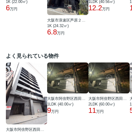
1K (22.00㎡)
1
1LDK (40.56㎡)
6
12.2
万円
万円
大阪市浪速区芦原２丁目
1K (24.32㎡)
6.8
万円
よく見られている物件
大阪市阿倍野区西田辺町１丁目
大阪市阿倍野区西田辺町１丁目
1LDK (40.00㎡)
2LDK (60.00㎡)
1
9
11
万円
万円
大阪市阿倍野区西田辺町１丁目