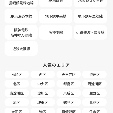
長堀鶴見緑地線
JR東海道本線
地下鉄中央線
地下鉄今里筋線
阪神電鉄
阪神本線
近鉄難波・奈良線
阪神なんば線
近鉄大阪線
人気のエリア
福島区
西区
天王寺区
浪速区
北区
中央区
都島区
西淀川区
東淀川区
淀川区
東成区
生野区
旭区
城東区
鶴見区
此花区
大正区
港区
阿倍野区
住吉区