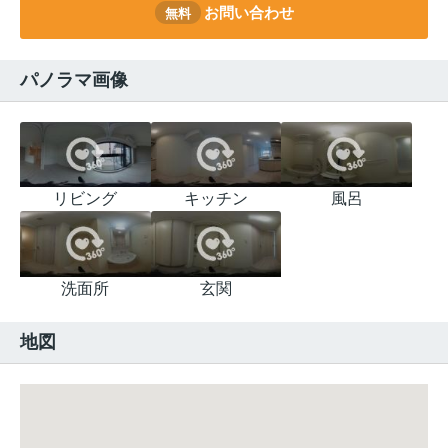
お問い合わせ
無料
パノラマ画像
リビング
キッチン
風呂
洗面所
玄関
地図