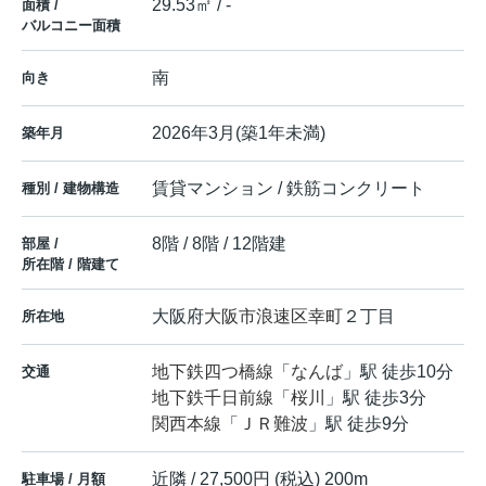
29.53㎡ / -
面積 /
バルコニー面積
南
向き
2026年3月(築1年未満)
築年月
賃貸マンション / 鉄筋コンクリート
種別 / 建物構造
8階 / 8階 / 12階建
部屋 /
所在階 / 階建て
大阪府
大阪市浪速区
幸町
２丁目
所在地
地下鉄四つ橋線
「
なんば
」駅 徒歩10分
交通
地下鉄千日前線
「
桜川
」駅 徒歩3分
関西本線
「
ＪＲ難波
」駅 徒歩9分
近隣 / 27,500円 (税込) 200m
駐車場 / 月額