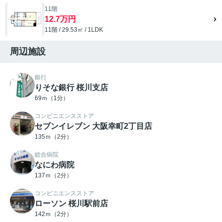
11階
12.7万円
11階 / 29.53㎡ / 1LDK
周辺施設
銀行
りそな銀行 桜川支店
69ｍ（1分）
コンビニエンスストア
セブンイレブン 大阪幸町2丁目店
135ｍ（2分）
総合病院
なにわ病院
137ｍ（2分）
コンビニエンスストア
ローソン 桜川駅前店
142ｍ（2分）