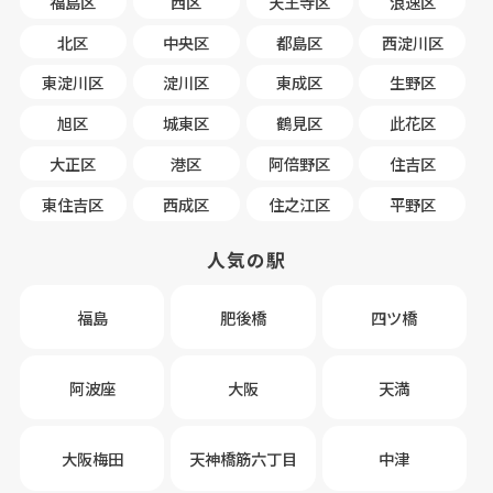
福島区
西区
天王寺区
浪速区
北区
中央区
都島区
西淀川区
東淀川区
淀川区
東成区
生野区
旭区
城東区
鶴見区
此花区
大正区
港区
阿倍野区
住吉区
東住吉区
西成区
住之江区
平野区
人気の駅
福島
肥後橋
四ツ橋
阿波座
大阪
天満
大阪梅田
天神橋筋六丁目
中津