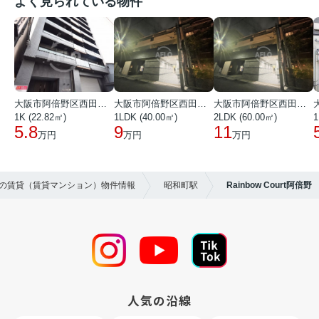
よく見られている物件
大阪市阿倍野区西田辺町１丁目
大阪市阿倍野区西田辺町１丁目
大阪市阿倍野区西田辺町１丁目
1K (22.82㎡)
1LDK (40.00㎡)
2LDK (60.00㎡)
1
5.8
9
11
万円
万円
万円
区の賃貸（賃貸マンション）物件情報
昭和町駅
Rainbow Court阿倍野
人気の沿線