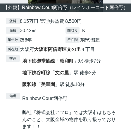
【外観】Rainbow Court阿倍野（レインボーコート阿倍野）
8.15万円 管理/共益費 8,500円
賃料
30.42㎡
1K
面積
間取り
築6年
9階/9階建
築年数
所在階
大阪府
大阪市阿倍野区
文の里
４丁目
所在地
交通
地下鉄御堂筋線
「
昭和町
」駅 徒歩7分
地下鉄谷町線
「
文の里
」駅 徒歩3分
阪和線
「
美章園
」駅 徒歩10分
備考
Rainbow Court阿倍野
弊社『株式会社アフロ』では大阪市はもちろ
んのこと、大阪全域の物件を取り扱っており
ます！！