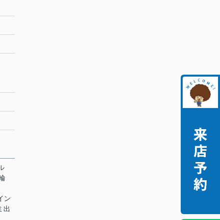
ル
駐輪
 イン
ミ出