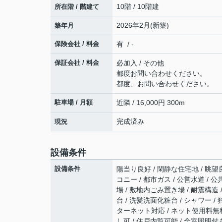
10階 / 10階建
所在階 / 階建て
2026年2月(新築)
築年月
保険会社 / 料金
有 / -
保証会社 / 料金
必加入 / その他
都度お問い合わせください。
都度、お問い合わせください。
駐車場 / 月額
近隣 / 16,000円 300m
完成済み
現況
設備条件
設備条件
陽当り良好 / 閑静な住宅地 / 眺望良
コニー / 都市ガス / 公営水道 / 
場 / 敷地内ごみ置き場 / 耐震構造 
台 / 洗髪洗面化粧台 / シャワー / 独
ターネット対応 / ネット使用料無料 
し可 / 住戸内覧可能 / 全室照明付