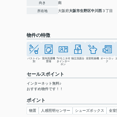
南
向き
大阪府
大阪市生野区
中川西
３丁目
所在地
物件の特徴
バストイレ
室内洗濯機
TVモニタ付
独立洗面台
浴室乾燥機
オートロッ
別
置場
きインター
ク
ホン
セールスポイント
インターネット無料♪
おすすめ物件です！！
ポイント
物置
人感照明センサー
シューズボックス
全室