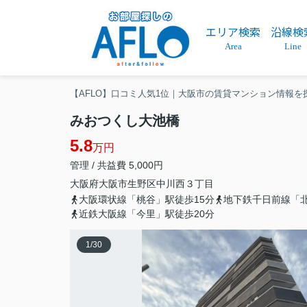
エリア検索
沿線検
Area
Line
【AFLO】口コミ人気1位｜大阪市の賃貸マンション情報を
みおつくし大池橋
5.8
万円
管理 / 共益費 5,000円
大阪府
大阪市生野区
中川西
３丁目
大阪環状線「桃谷」駅徒歩15分
地下鉄千日前線「北
近鉄大阪線「今里」駅徒歩20分
1
/
30