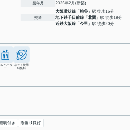
2026年2月(新築)
築年月
大阪環状線
「
桃谷
」駅 徒歩15分
地下鉄千日前線
「
北巽
」駅 徒歩19分
交通
近鉄大阪線
「
今里
」駅 徒歩20分
エレベータ
ネット使用
ー
料無料
照明付き
陽当り良好