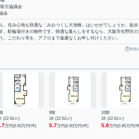
機構
正取引協議会
協会
ら、住み心地も快適な「みおつくし大池橋」はいかがでしょうか。徒歩1
す。駐輪場付きの物件です。快適な暮らしをするなら、大阪市生野区の
う。こだわり等を、アフロまで遠慮なくお申し付けください。
情報
階
9階
10階
K (22.62㎡)
1K (22.62㎡)
1K (22.62㎡)
.7
5.7
5.8
万円(
0.83
万円/坪)
万円(
0.83
万円/坪)
万円(
0.85
万円/坪