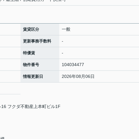
一般
賃貸区分
-
更新事務手数料
-
特優賃
104034477
物件番号
2026年08月06日
情報更新日
16 フクダ不動産上本町ビル1F