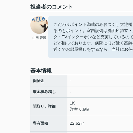
担当者のコメント
こだわりポイント満載のみおつくし大池橋
るのもポイント。室内設備は洗面所独立・
ク・TVインターホンなど充実しているの
山田 愛澄
どが揃っております。病院にほど近く高齢
近くでお部屋探しをするなら、当社にお任
基本情報
-
保証金
敷金積み増し
-
1K
間取り / 詳細
洋室 6.6帖
22.62㎡
専有面積