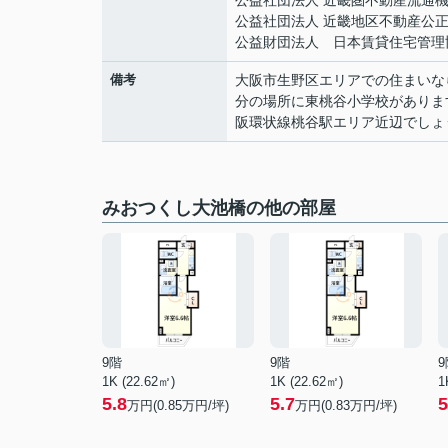
公益社団法人 近畿圏不動産流通
公益社団法人 近畿地区不動産公
公益財団法人 日本賃貸住宅管理
備考
大阪市生野区エリアでの住まいな
分の場所に東桃谷小学校がありま
阪環状線桃谷駅エリア近辺でしょ
みおつくし大池橋の他の部屋
9階
9階
9
1K (22.62㎡)
1K (22.62㎡)
1
5.8
5.7
5
万円(
0.85
万円/坪)
万円(
0.83
万円/坪)