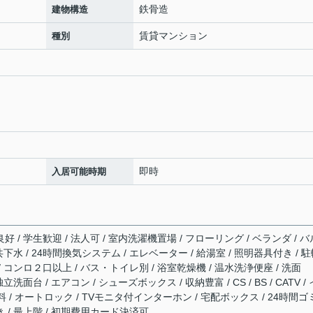
鉄骨造
建物構造
賃貸マンション
種別
即時
入居可能時期
好 / 学生歓迎 / 法人可 / 室内洗濯機置場 / フローリング / ベランダ / バ
公共下水 / 24時間換気システム / エレベーター / 給湯室 / 照明器具付き / 
/ コンロ２口以上 / バス・トイレ別 / 浴室乾燥機 / 温水洗浄便座 / 洗面
立洗面台 / エアコン / シューズボックス / 収納豊富 / CS / BS / CATV /
/ オートロック / TVモニタ付インターホン / 宅配ボックス / 24時間ゴ
き / 最上階 / 初期費用カード決済可