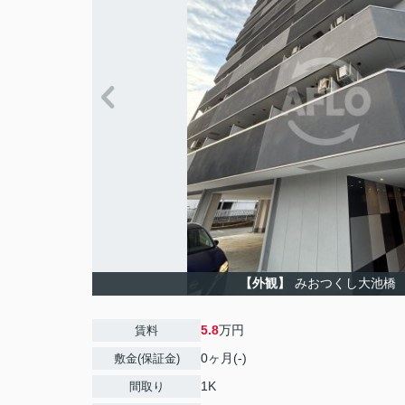
【外観】
みおつくし大池橋
5.8
万円
賃料
0ヶ月(-)
敷金(保証金)
1K
間取り