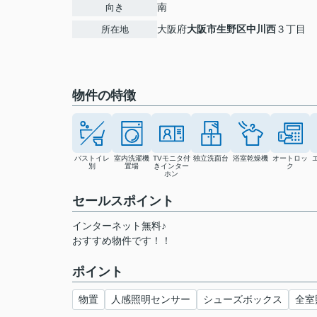
南
向き
大阪府
大阪市生野区
中川西
３丁目
所在地
物件の特徴
バストイレ
室内洗濯機
TVモニタ付
独立洗面台
浴室乾燥機
オートロッ
別
置場
きインター
ク
ホン
セールスポイント
インターネット無料♪
おすすめ物件です！！
ポイント
物置
人感照明センサー
シューズボックス
全室