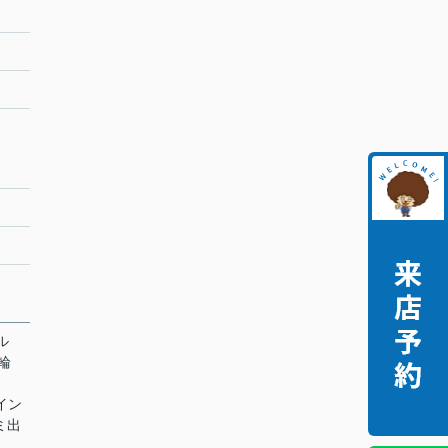
ル
駐輪
 イン
ミ出