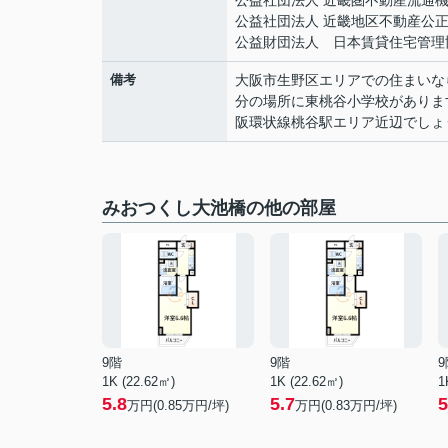
公益社団法人 近畿圏不動産流通
公益社団法人 近畿地区不動産公
公益財団法人 日本賃貸住宅管理
備考
大阪市生野区エリアでの住まいな
分の場所に東桃谷小学校がありま
阪環状線桃谷駅エリア近辺でしょ
みおつくし大池橋の他の部屋
9階
9階
9
1K (22.62㎡)
1K (22.62㎡)
1
5.8
5.7
5
万円(
0.85
万円/坪)
万円(
0.83
万円/坪)