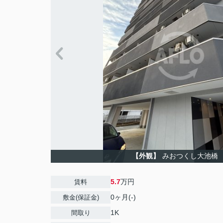
【外観】
みおつくし大池橋
5.7
万円
賃料
0ヶ月(-)
敷金(保証金)
1K
間取り