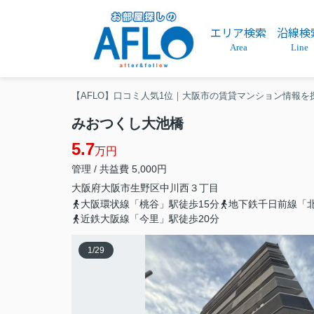
エリア検索
沿線検
Area
Line
【AFLO】口コミ人気1位｜大阪市の賃貸マンション情報を
みおつくし大池橋
5.7
万円
管理 / 共益費 5,000円
大阪府
大阪市生野区
中川西
３丁目
大阪環状線「桃谷」駅徒歩15分
地下鉄千日前線「北
近鉄大阪線「今里」駅徒歩20分
1
/
29