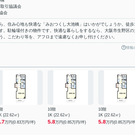
機構
正取引協議会
協会
ら、住み心地も快適な「みおつくし大池橋」はいかがでしょうか。徒歩1
す。駐輪場付きの物件です。快適な暮らしをするなら、大阪市生野区の
う。こだわり等を、アフロまで遠慮なくお申し付けください。
情報
階
10階
10階
K (22.62㎡)
1K (22.62㎡)
1K (22.62㎡)
.7
5.8
5.8
万円(
0.83
万円/坪)
万円(
0.85
万円/坪)
万円(
0.85
万円/坪