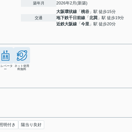
2026年2月(新築)
築年月
大阪環状線
「
桃谷
」駅 徒歩15分
地下鉄千日前線
「
北巽
」駅 徒歩19分
交通
近鉄大阪線
「
今里
」駅 徒歩20分
エレベータ
ネット使用
ー
料無料
照明付き
陽当り良好