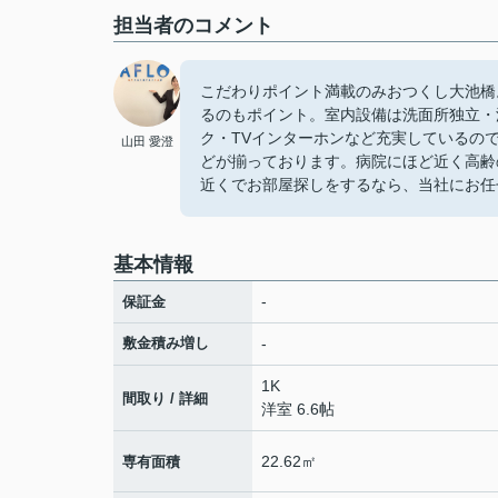
担当者のコメント
こだわりポイント満載のみおつくし大池橋
るのもポイント。室内設備は洗面所独立・
ク・TVインターホンなど充実しているの
山田 愛澄
どが揃っております。病院にほど近く高齢
近くでお部屋探しをするなら、当社にお任
基本情報
-
保証金
敷金積み増し
-
1K
間取り / 詳細
洋室 6.6帖
22.62㎡
専有面積