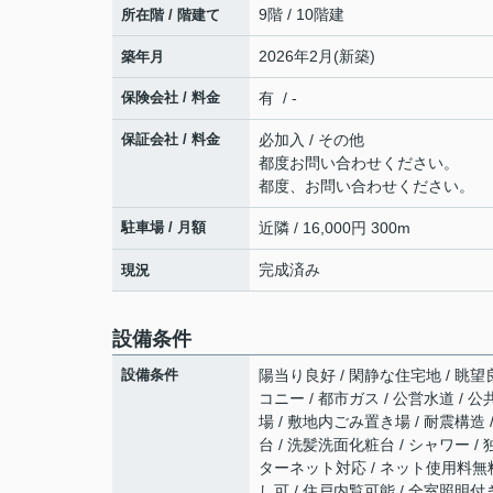
9階 / 10階建
所在階 / 階建て
2026年2月(新築)
築年月
保険会社 / 料金
有 / -
保証会社 / 料金
必加入 / その他
都度お問い合わせください。
都度、お問い合わせください。
駐車場 / 月額
近隣 / 16,000円 300m
完成済み
現況
設備条件
設備条件
陽当り良好 / 閑静な住宅地 / 眺望良
コニー / 都市ガス / 公営水道 / 
場 / 敷地内ごみ置き場 / 耐震構造 
台 / 洗髪洗面化粧台 / シャワー / 独
ターネット対応 / ネット使用料無料 
し可 / 住戸内覧可能 / 全室照明