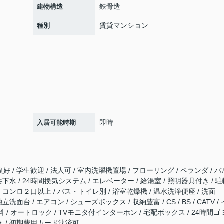
鉄骨造
建物構造
賃貸マンション
種別
即時
入居可能時期
好 / 学生歓迎 / 法人可 / 室内洗濯機置場 / フローリング / ベランダ / バ
公共下水 / 24時間換気システム / エレベーター / 給湯室 / 照明器具付き / 
/ コンロ２口以上 / バス・トイレ別 / 浴室乾燥機 / 温水洗浄便座 / 洗面
立洗面台 / エアコン / シューズボックス / 収納豊富 / CS / BS / CATV /
/ オートロック / TVモニタ付インターホン / 宅配ボックス / 24時間ゴ
付き / 初期費用カード決済可