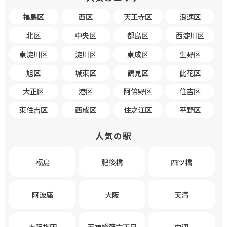
福島区
西区
天王寺区
浪速区
北区
中央区
都島区
西淀川区
東淀川区
淀川区
東成区
生野区
旭区
城東区
鶴見区
此花区
大正区
港区
阿倍野区
住吉区
東住吉区
西成区
住之江区
平野区
人気の駅
福島
肥後橋
四ツ橋
阿波座
大阪
天満
大阪梅田
天神橋筋六丁目
中津