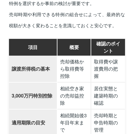
特例を選択するか事前の検討が重要です。
売却時期や利用できる特例の組合せによって、最終的な
税額が大きく変わることを意識しておくと安心です。
確認のポイ
項目
概要
ント
売却価格か
取得費や譲
譲渡所得税の基本
ら取得費等
渡費用の把
控除
握
相続空き家
居住実態と
3,000万円特別控除
の売却益控
建築時期の
除
確認
相続開始後3
売却時期と
適用期限の目安
年目年末ま
申告時期の
で
管理