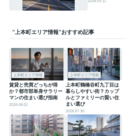
較！高く売りたい
2026.05.11
人の売却ポイント
”上本町エリア情報”おすすめ記事
上本町エリア情報
上本町エリア情報
賃貸と売買どっちが得
上本町鶴橋谷町九丁目は
か？都市部単身サラリー
暮らしやすい街？カップ
マンの住まい選び指南
ルとファミリーの賢い住
まい選び
2026.08.02
2026.07.30