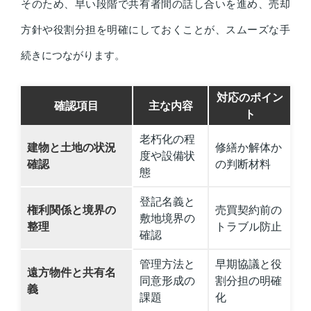
そのため、早い段階で共有者間の話し合いを進め、売却
方針や役割分担を明確にしておくことが、スムーズな手
続きにつながります。
対応のポイン
確認項目
主な内容
ト
老朽化の程
建物と土地の状況
修繕か解体か
度や設備状
確認
の判断材料
態
登記名義と
権利関係と境界の
売買契約前の
敷地境界の
整理
トラブル防止
確認
管理方法と
早期協議と役
遠方物件と共有名
同意形成の
割分担の明確
義
課題
化