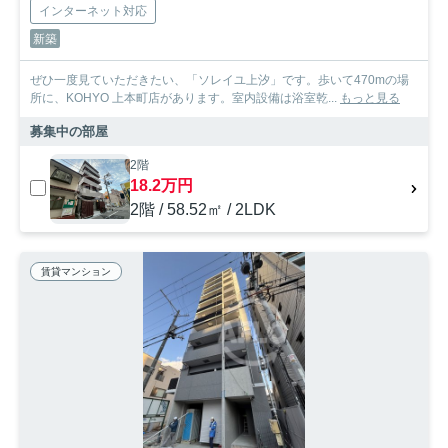
インターネット対応
新築
ぜひ一度見ていただきたい、「ソレイユ上汐」です。歩いて470mの場
所に、KOHYO 上本町店があります。室内設備は浴室乾...
もっと見る
募集中の部屋
2階
18.2万円
2階 / 58.52㎡ / 2LDK
賃貸マンション