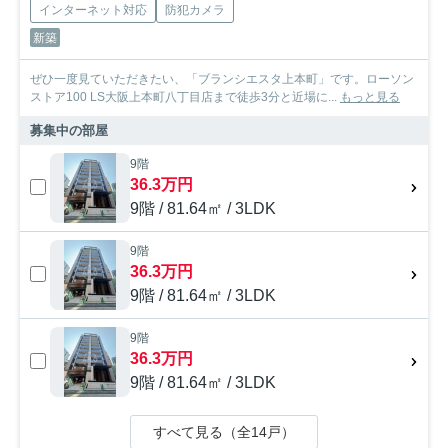
インターネット対応
防犯カメラ
新築
ぜひ一度見ていただきたい、「ブランシエスタ上本町」です。ローソン
ストア100 LS大阪上本町八丁目店まで徒歩3分と近場に...
もっと見る
募集中の部屋
9階
36.3万円
9階 / 81.64㎡ / 3LDK
9階
36.3万円
9階 / 81.64㎡ / 3LDK
9階
36.3万円
9階 / 81.64㎡ / 3LDK
すべて見る（全14戸）