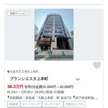
賃貸マンション
大阪市天王寺区上本町
ブランシエスタ上本町
36.3
万円
管理/共益費20,000円～40,000円
81.64㎡～128.82㎡ (3LDK) /新築 /11階建
近鉄難波・奈良線「大阪上本町」駅 徒歩7分
地下鉄谷町線「谷町九丁目」駅 徒歩9分
駐輪場
オートロック
エレベーター
宅配ボックス