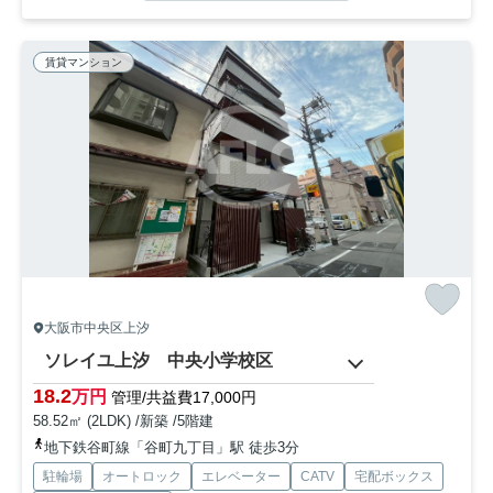
賃貸マンション
大阪市中央区上汐
ソレイユ上汐 中央小学校区
18.2
万円
管理/共益費17,000円
58.52㎡ (2LDK) /新築 /5階建
地下鉄谷町線「谷町九丁目」駅 徒歩3分
駐輪場
オートロック
エレベーター
CATV
宅配ボックス