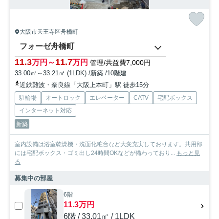
大阪市天王寺区舟橋町
フォーゼ舟橋町
11.3
11.7
万円～
万円
管理/共益費7,000円
33.00㎡～33.21㎡ (1LDK) /新築 /10階建
近鉄難波・奈良線「大阪上本町」駅 徒歩15分
駐輪場
オートロック
エレベーター
CATV
宅配ボックス
インターネット対応
新築
室内設備は浴室乾燥機・洗面化粧台など大変充実しております。共用部
には宅配ボックス・ゴミ出し24時間OKなどが備わっており...
もっと見
る
募集中の部屋
6階
11.3万円
6階 / 33.01㎡ / 1LDK