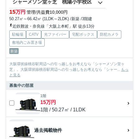
シャーメゾン堂ヶ芝 桃陽小学校区
15
万円
管理/共益費10,000円
50.27㎡～66.42㎡ (1LDK～2LDK) /新築 /3階建
近鉄難波・奈良線「大阪上本町」駅 徒歩13分
駐輪場
CATV
光ファイバー
宅配ボックス
防犯カメラ
敷地内ごみ置き場
新築
大阪環状線桃谷駅周辺への引っ越しをお考えなら「シャーメゾン堂ヶ
芝」。大阪環状線桃谷駅周辺への引っ越しをお考えなら「シャー...
もっ
と見る
募集中の部屋
1階
15万円
1階 / 50.27㎡ / 1LDK
過去掲載物件