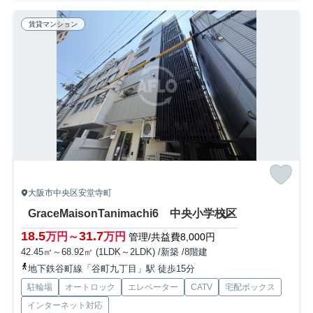
賃貸マンション
大阪市中央区安堂寺町
GraceMaisonTanimachi6 中央小学校区
18.5
31.7
万円～
万円
管理/共益費8,000円
42.45㎡～68.92㎡ (1LDK～2LDK) /新築 /8階建
地下鉄谷町線「谷町九丁目」駅 徒歩15分
駐輪場
オートロック
エレベーター
CATV
宅配ボックス
インターネット対応