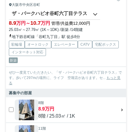
大阪市中央区谷町
ザ・パークハビオ谷町六丁目テラス
8.9
10.7
万円～
万円
管理/共益費12,000円
25.03㎡～27.79㎡ (1K～1DK) /新築 /14階建
地下鉄谷町線「谷町九丁目」駅 徒歩8分
駐輪場
オートロック
エレベーター
CATV
宅配ボックス
インターネット対応
新築
ぜひ一度見ていただきたい、「ザ・パークハビオ谷町六丁目テラス」で
す。歩いて297mの場所に、ライフ 空堀店があります。セ...
もっと見
る
募集中の部屋
8階
8.9万円
8階 / 25.03㎡ / 1K
11階