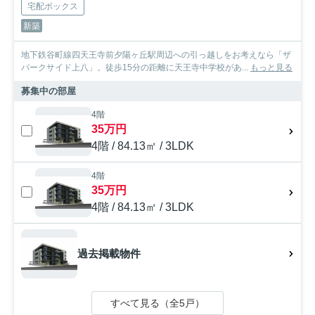
宅配ボックス
新築
地下鉄谷町線四天王寺前夕陽ヶ丘駅周辺への引っ越しをお考えなら「ザ
パークサイド上八」。徒歩15分の距離に天王寺中学校があ...
もっと見る
募集中の部屋
4階
35万円
4階 / 84.13㎡ / 3LDK
4階
35万円
4階 / 84.13㎡ / 3LDK
過去掲載物件
すべて見る（全5戸）