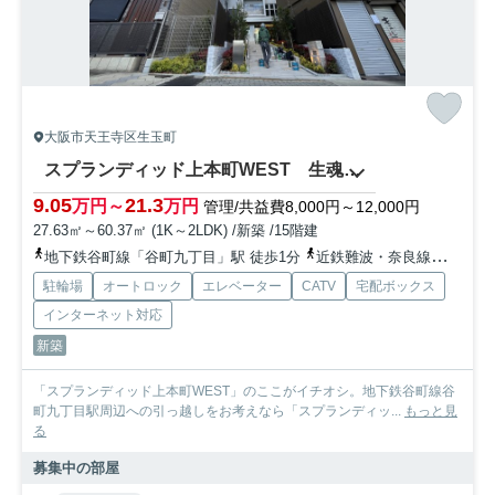
大阪市天王寺区生玉町
スプランディッド上本町WEST 生魂小学校区
9.05
21.3
万円～
万円
管理/共益費8,000円～12,000円
27.63㎡～60.37㎡ (1K～2LDK) /新築 /15階建
地下鉄谷町線「谷町九丁目」駅 徒歩1分
近鉄難波・奈良線「大阪上本町」駅 徒歩6分
駐輪場
オートロック
エレベーター
CATV
宅配ボックス
インターネット対応
新築
「スプランディッド上本町WEST」のここがイチオシ。地下鉄谷町線谷
町九丁目駅周辺への引っ越しをお考えなら「スプランディッ...
もっと見
る
募集中の部屋