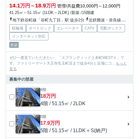
14.1
18.9
万円～
万円
管理/共益費10,000円～12,000円
41.25㎡～51.15㎡ (1LDK～2LDK) /新築 /15階建
地下鉄谷町線「谷町九丁目」駅 徒歩2分
近鉄難波・奈良線「大阪上本町」駅 徒歩8分
駐輪場
オートロック
エレベーター
CATV
宅配ボックス
インターネット対応
新築
ぜひ一度見ていただきたい、「スプランディッド上本町WESTⅡ」で
す。ファミリーマート天王寺生玉町店まで徒歩4分と近場にコ...
もっと
見る
募集中の部屋
4階
18万円
4階 / 51.15㎡ / 2LDK
5階
17.9万円
5階 / 51.15㎡ / 1LDK＋S(納戸)