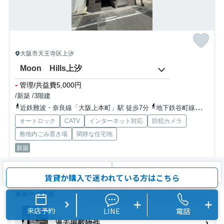
大阪市天王寺区上汐
Moon Hills上汐
-
管理/共益費5,000円
/新築 /3階建
近鉄難波・奈良線「大阪上本町」駅 徒歩7分
地下鉄谷町線「谷町九丁目」駅 徒歩10分
オートロック
CATV
インターネット対応
防犯カメラ
敷地内ごみ置き場
閑静な住宅地
新築
こだわりポイント満載のMoon Hills上汐。天王寺郵便局まで233mで
検索条件を変更
まとめてお問い合わせ
賃貸か購入で迷われている方はこちら
す。室内設備は浴室乾燥機・洗面所独立などが揃っ...
もっと見る
募集中の部屋
来店予約
LINE
電話
過去掲載物件