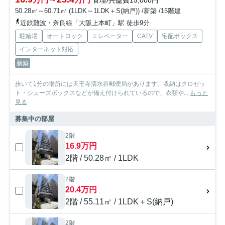
管理/共益費15,000円
50.28㎡～60.71㎡ (1LDK～1LDK＋S(納戸)) /新築 /15階建
近鉄難波・奈良線「大阪上本町」駅 徒歩9分
駐輪場
オートロック
エレベーター
CATV
宅配ボックス
インターネット対応
新築
歩いて1分の場所には天王寺清水谷郵便局があります。収納はクロゼッ
ト・シューズボックスなどが備え付けられているので、衣類や...
もっと
見る
募集中の部屋
2階
16.9万円
2階 / 50.28㎡ / 1LDK
2階
20.4万円
2階 / 55.11㎡ / 1LDK＋S(納戸)
2階