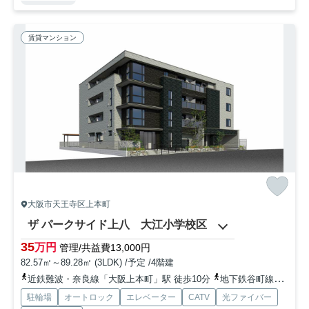
賃貸マンション
大阪市天王寺区上本町
ザ パークサイド上八 大江小学校区
35
万円
管理/共益費13,000円
82.57㎡～89.28㎡ (3LDK) /予定 /4階建
近鉄難波・奈良線「大阪上本町」駅 徒歩10分
地下鉄谷町線「谷町九丁目」駅 徒歩13分
駐輪場
オートロック
エレベーター
CATV
光ファイバー