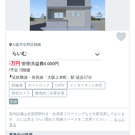
大阪市生野区鶴橋
らいむ
-万円
管理/共益費4,000円
/予定 /3階建
近鉄難波・奈良線「大阪上本町」駅 徒歩17分
駐輪場
オートロック
CATV
インターネット対応
防犯カメラ
敷地内ごみ置き場
新築
室内設備は全室照明付き・全居室フローリングなど大変充実しておりま
す。人には見えづらい隠れた収納スペースをご活用ください。...
もっと
見る
募集中の部屋