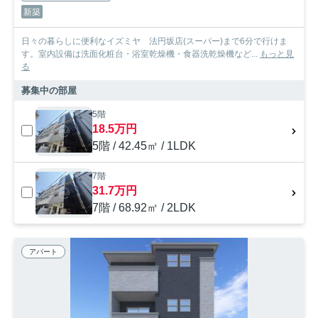
新築
日々の暮らしに便利なイズミヤ 法円坂店(スーパー)まで6分で行けま
す。室内設備は洗面化粧台・浴室乾燥機・食器洗乾燥機など...
もっと見
る
募集中の部屋
5階
18.5万円
5階 / 42.45㎡ / 1LDK
7階
31.7万円
7階 / 68.92㎡ / 2LDK
アパート