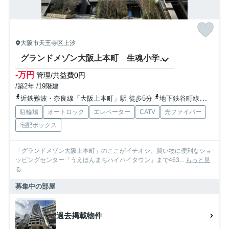
大阪市天王寺区上汐
グランドメゾン大阪上本町 生魂小学校区
-万円
管理/共益費0円
/築2年 /19階建
近鉄難波・奈良線「大阪上本町」駅 徒歩5分
地下鉄谷町線「谷町九丁目」駅 徒歩6分
駐輪場
オートロック
エレベーター
CATV
光ファイバー
宅配ボックス
「グランドメゾン大阪上本町」のここがイチオシ。買い物に便利なショ
ッピングセンター「うえほんまちハイハイタウン」まで463...
もっと見
る
募集中の部屋
過去掲載物件