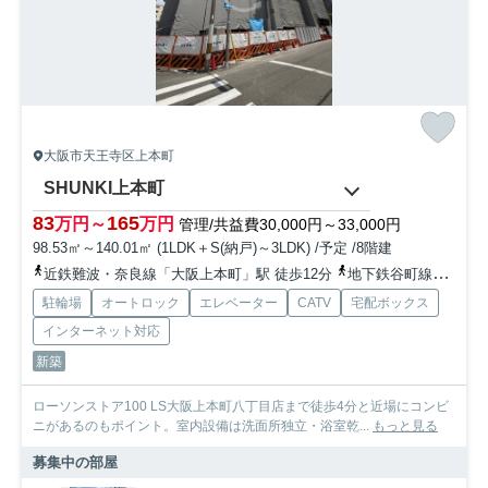
大阪市天王寺区上本町
SHUNKI上本町
83
165
万円～
万円
管理/共益費30,000円～33,000円
98.53㎡～140.01㎡ (1LDK＋S(納戸)～3LDK) /予定 /8階建
近鉄難波・奈良線「大阪上本町」駅 徒歩12分
地下鉄谷町線「谷町九丁目」駅 徒歩15分
駐輪場
オートロック
エレベーター
CATV
宅配ボックス
インターネット対応
新築
ローソンストア100 LS大阪上本町八丁目店まで徒歩4分と近場にコンビ
ニがあるのもポイント。室内設備は洗面所独立・浴室乾...
もっと見る
募集中の部屋