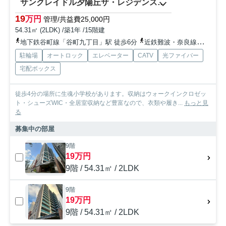
サンクレイドル夕陽丘ザ・レジデンス 生魂小学校区
19
万円
管理/共益費25,000円
54.31㎡ (2LDK) /築1年 /15階建
地下鉄谷町線「谷町九丁目」駅 徒歩6分
近鉄難波・奈良線「大阪上本町」駅 徒歩10分
駐輪場
オートロック
エレベーター
CATV
光ファイバー
宅配ボックス
徒歩4分の場所に生魂小学校があります。収納はウォークインクロゼッ
ト・シューズWIC・全居室収納など豊富なので、衣類や履き...
もっと見
る
募集中の部屋
9階
19万円
9階 / 54.31㎡ / 2LDK
9階
19万円
9階 / 54.31㎡ / 2LDK