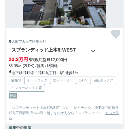
大阪市天王寺区生玉町
スプランディッド上本町WEST
20.2
万円
管理/共益費12,000円
56.95㎡ (2LDK) /新築 /15階建
地下鉄谷町線「谷町九丁目」駅 徒歩1分
駐輪場
オートロック
エレベーター
CATV
宅配ボックス
インターネット対応
新築
「スプランディッド上本町WEST」のここがイチオシ。地下鉄谷町線谷
町九丁目駅周辺への引っ越しをお考えなら「スプランディッ...
もっと見
る
募集中の部屋