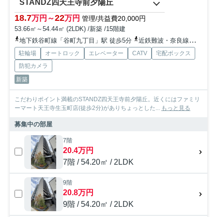
STANDZ四天王寺前夕陽丘
18.7
22
万円～
万円
管理/共益費20,000円
53.66㎡～54.44㎡ (2LDK) /新築 /15階建
地下鉄谷町線「谷町九丁目」駅 徒歩5分
近鉄難波・奈良線「大阪上本町」駅 徒歩9分
駐輪場
オートロック
エレベーター
CATV
宅配ボックス
防犯カメラ
新築
こだわりポイント満載のSTANDZ四天王寺前夕陽丘。近くにはファミリ
ーマート天王寺生玉町店(徒歩2分)がありちょっとした...
もっと見る
募集中の部屋
7階
20.4万円
7階 / 54.20㎡ / 2LDK
9階
20.8万円
9階 / 54.20㎡ / 2LDK