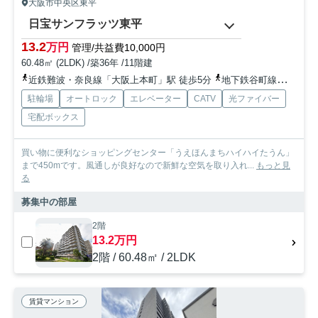
大阪市中央区東平
日宝サンフラッツ東平
13.2
万円
管理/共益費10,000円
60.48㎡ (2LDK) /築36年 /11階建
近鉄難波・奈良線「大阪上本町」駅 徒歩5分
地下鉄谷町線「谷町九丁目」駅 徒歩7分
駐輪場
オートロック
エレベーター
CATV
光ファイバー
宅配ボックス
買い物に便利なショッピングセンター「うえほんまちハイハイたうん」
まで450mです。風通しが良好なので新鮮な空気を取り入れ...
もっと見
る
募集中の部屋
2階
13.2万円
2階 / 60.48㎡ / 2LDK
賃貸マンション