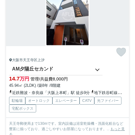
大阪市天王寺区上汐
AM夕陽丘セカンド
14.7
万円
管理/共益費8,000円
45.94㎡ (2LDK) /築8年 /8階建
近鉄難波・奈良線「大阪上本町」駅 徒歩9分
地下鉄谷町線「谷町九丁目」駅 徒歩10分
駐輪場
オートロック
エレベーター
CATV
光ファイバー
宅配ボックス
天王寺郵便局まで130mです。室内設備は浴室乾燥機・洗面化粧台など
豊富に揃っており、過ごしやすいお部屋になっております。...
もっと見
る