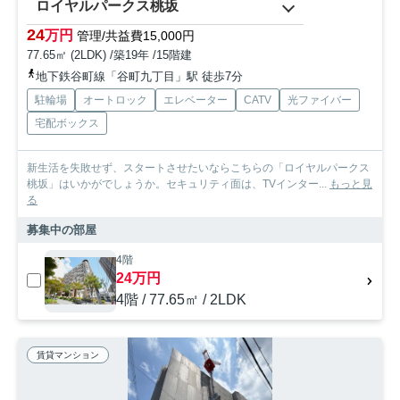
ロイヤルパークス桃坂
24
万円
管理/共益費15,000円
77.65㎡ (2LDK) /築19年 /15階建
地下鉄谷町線「谷町九丁目」駅 徒歩7分
駐輪場
オートロック
エレベーター
CATV
光ファイバー
宅配ボックス
新生活を失敗せず、スタートさせたいならこちらの「ロイヤルパークス
桃坂」はいかがでしょうか。セキュリティ面は、TVインター...
もっと見
る
募集中の部屋
4階
24万円
4階 / 77.65㎡ / 2LDK
賃貸マンション