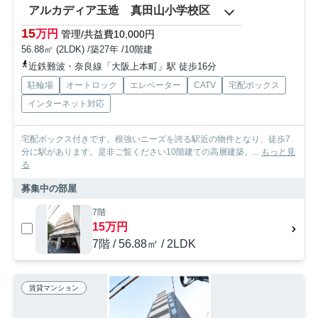
アルカディア玉造 真田山小学校区
15
万円
管理/共益費10,000円
56.88㎡ (2LDK) /築27年 /10階建
近鉄難波・奈良線「大阪上本町」駅 徒歩16分
駐輪場
オートロック
エレベーター
CATV
宅配ボックス
インターネット対応
宅配ボックス付きです。根強いニーズを誇る駅近の物件となり、徒歩7
分に駅があります。是非ご覧ください10階建ての高層建築。...
もっと見
る
募集中の部屋
7階
15万円
7階 / 56.88㎡ / 2LDK
賃貸マンション