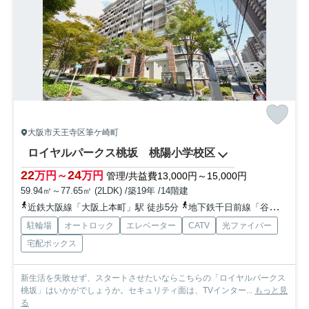
大阪市天王寺区筆ケ崎町
ロイヤルパークス桃坂 桃陽小学校区
22
24
万円～
万円
管理/共益費13,000円～15,000円
59.94㎡～77.65㎡ (2LDK) /築19年 /14階建
近鉄大阪線「大阪上本町」駅 徒歩5分
地下鉄千日前線「谷町九丁目」駅 徒歩7分
駐輪場
オートロック
エレベーター
CATV
光ファイバー
宅配ボックス
新生活を失敗せず、スタートさせたいならこちらの「ロイヤルパークス
桃坂」はいかがでしょうか。セキュリティ面は、TVインター...
もっと見
る