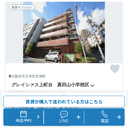
賃貸マンション
大阪市天王寺区空清町
グレイシァス上町台 真田山小学校区
11
万円
管理/共益費10,000円
検索条件を変更
まとめてお問い合わせ
賃貸か購入で迷われている方はこちら
52.80㎡ (2LDK) /築33年 /5階建
地下鉄谷町線「谷町九丁目」駅 徒歩10分
駐輪場
エレベーター
インターネット対応
防犯カメラ
来店予約
LINE
電話
敷地内ごみ置き場
外観タイル張り