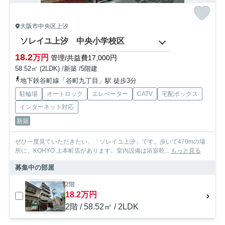
大阪市中央区上汐
ソレイユ上汐 中央小学校区
18.2
万円
管理/共益費17,000円
58.52㎡ (2LDK) /新築 /5階建
地下鉄谷町線「谷町九丁目」駅 徒歩3分
駐輪場
オートロック
エレベーター
CATV
宅配ボックス
インターネット対応
新築
ぜひ一度見ていただきたい、「ソレイユ上汐」です。歩いて470mの場
所に、KOHYO 上本町店があります。室内設備は浴室乾...
もっと見る
募集中の部屋
2階
18.2万円
2階 / 58.52㎡ / 2LDK