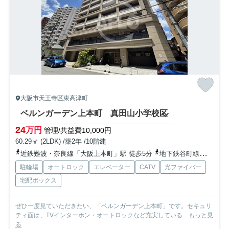
大阪市天王寺区東高津町
ベルンガーデン上本町 真田山小学校区
24
万円
管理/共益費10,000円
60.29㎡ (2LDK) /築2年 /10階建
近鉄難波・奈良線「大阪上本町」駅 徒歩5分
地下鉄谷町線「谷町九丁目」駅 徒歩7分
駐輪場
オートロック
エレベーター
CATV
光ファイバー
宅配ボックス
ぜひ一度見ていただきたい、「ベルンガーデン上本町」です。セキュリ
ティ面は、TVインターホン・オートロックなど充実している...
もっと見
る