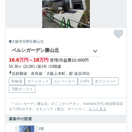
大阪市生野区勝山北
ベルンガーデン勝山北
16.6
18
万円～
万円
管理/共益費10,000円
55.36㎡ (2LDK) /築1年 /10階建
近鉄難波・奈良線「大阪上本町」駅 徒歩20分
駐輪場
オートロック
エレベーター
CATV
光ファイバー
宅配ボックス
「ベルンガーデン勝山北」のここがイチオシ。mandai(万代) 桃谷駅前店
まで381mです。セキュリティ面は、オートロッ...
もっと見る
募集中の部屋
1階