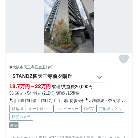
大阪市天王寺区生玉前町
STANDZ四天王寺前夕陽丘
18.7
22
万円～
万円
管理/共益費20,000円
53.66㎡～54.44㎡ (2LDK) /新築 /15階建
地下鉄谷町線「谷町九丁目」駅 徒歩5分
近鉄難波・奈良線「大阪上本町」駅 徒歩9分
駐輪場
オートロック
エレベーター
CATV
宅配ボックス
防犯カメラ
新築
こだわりポイント満載のSTANDZ四天王寺前夕陽丘。近くにはファミリ