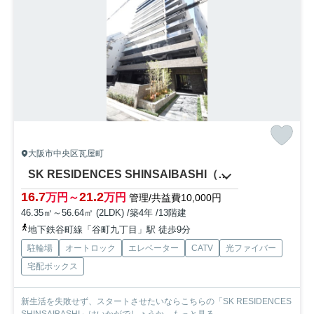
大阪市中央区瓦屋町
SK RESIDENCES SHINSAIBASHI（中央小学校区）
16.7
21.2
万円～
万円
管理/共益費10,000円
46.35㎡～56.64㎡ (2LDK) /築4年 /13階建
地下鉄谷町線「谷町九丁目」駅 徒歩9分
駐輪場
オートロック
エレベーター
CATV
光ファイバー
宅配ボックス
新生活を失敗せず、スタートさせたいならこちらの「SK RESIDENCES