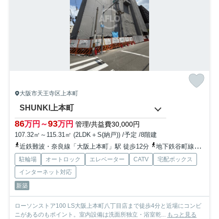
大阪市天王寺区上本町
SHUNKI上本町
86
93
万円～
万円
管理/共益費30,000円
107.32㎡～115.31㎡ (2LDK＋S(納戸)) /予定 /8階建
近鉄難波・奈良線「大阪上本町」駅 徒歩12分
地下鉄谷町線「谷町九丁目」駅 徒歩15分
駐輪場
オートロック
エレベーター
CATV
宅配ボックス
インターネット対応
新築
ローソンストア100 LS大阪上本町八丁目店まで徒歩4分と近場にコンビ
ニがあるのもポイント。室内設備は洗面所独立・浴室乾...
もっと見る