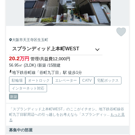
大阪市天王寺区生玉町
スプランディッド上本町WEST
20.2
万円
管理/共益費12,000円
56.95㎡ (2LDK) /新築 /15階建
地下鉄谷町線「谷町九丁目」駅 徒歩1分
駐輪場
オートロック
エレベーター
CATV
宅配ボックス
インターネット対応
新築
「スプランディッド上本町WEST」のここがイチオシ。地下鉄谷町線谷
町九丁目駅周辺への引っ越しをお考えなら「スプランディッ...
もっと見
る
募集中の部屋