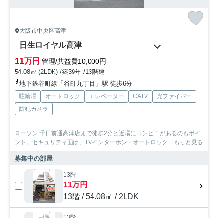
大阪市中央区高津
日生ロイヤル高津
11
万円
管理/共益費10,000円
54.08㎡ (2LDK) /築39年 /13階建
地下鉄谷町線「谷町九丁目」駅 徒歩6分
駐輪場
オートロック
エレベーター
CATV
光ファイバー
防犯カメラ
ローソン 千日前通高津店まで徒歩2分と近場にコンビニがあるのもポイ
ント。セキュリティ面は、TVインターホン・オートロック...
もっと見る
募集中の部屋
13階
11万円
13階 / 54.08㎡ / 2LDK
13階