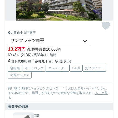
大阪市中央区東平
サンフラッツ東平
13.2
万円
管理/共益費10,000円
60.48㎡ (2LDK) /築36年 /11階建
地下鉄谷町線「谷町九丁目」駅 徒歩5分
駐輪場
オートロック
エレベーター
CATV
光ファイバー
宅配ボックス
買い物に便利なショッピングセンター「うえほんまちハイハイたうん」
まで450mです。風通しが良好なので新鮮な空気を取り入れ...
もっと見
る
募集中の部屋
2階