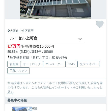
大阪市中央区東平
ル・セル上町台
17
万円
管理/共益費10,000円
50.87㎡ (2LDK) /築13年 /10階建
地下鉄谷町線「谷町九丁目」駅 徒歩7分
駐輪場
オートロック
エレベーター
CATV
光ファイバー
宅配ボックス
室内設備はシステムキッチン・ネット使用料不要など充実した設備を備
え付けています。こちらの物件はインターネットをご利用いた...
もっと
見る
募集中の部屋
6階