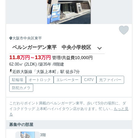
大阪市中央区東平
ベルンガーデン東平 中央小学校区
11.8
13
万円～
万円
管理/共益費10,000円
62.00㎡ (2LDK) /築35年 /8階建
近鉄大阪線「大阪上本町」駅 徒歩7分
駐輪場
オートロック
エレベーター
CATV
光ファイバー
防犯カメラ
こだわりポイント満載のベルンガーデン東平。歩いて5分の場所に、ダ
イコクドラッグ 上本町ハイハイタウン店があります。忙しい...
もっと見
る
募集中の部屋
3階