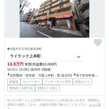
大阪市天王寺区東高津町
ライラック上本町
13.5
万円
管理/共益費10,000円
54.22㎡ (2LDK) /築36年 /8階建
近鉄難波・奈良線「大阪上本町」駅 徒歩5分
地下鉄谷町線「谷町九丁目」駅 徒歩6分
駐輪場
エレベーター
インターネット対応
防犯カメラ
敷地内ごみ置き場
外観タイル張り
ゆったり広々とした2LDKでのんびりした生活がおくれます。洗面所は
浴室から独立しており、お風呂の湿気で曇りにくくなってい...
もっと見