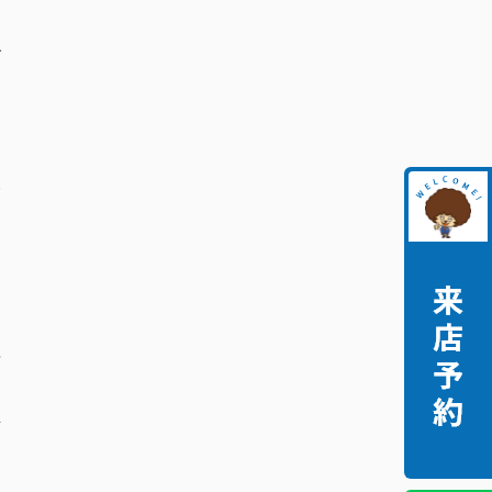
ご
シ
み
と
理
立