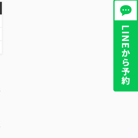
減
ま
の