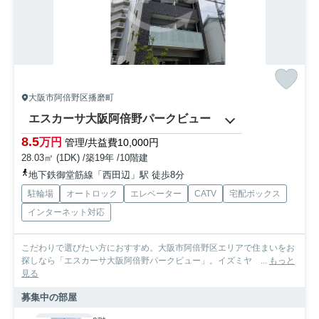
大阪市阿倍野区播磨町
エスカーサ大阪阿倍野パークビュー
8.5
万円
管理/共益費10,000円
28.03㎡ (1DK) /築19年 /10階建
地下鉄御堂筋線「西田辺」駅 徒歩8分
駐輪場
オートロック
エレベーター
CATV
宅配ボックス
インターネット対応
こだわりで選びたい方におすすめ。大阪市阿倍野区エリアで住まいをお
探しなら「エスカーサ大阪阿倍野パークビュー」。イズミヤ ...
もっと
見る
募集中の部屋