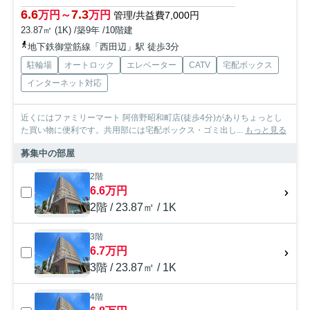
6.6
7.3
万円～
万円
管理/共益費7,000円
23.87㎡ (1K) /築9年 /10階建
地下鉄御堂筋線「西田辺」駅 徒歩3分
駐輪場
オートロック
エレベーター
CATV
宅配ボックス
インターネット対応
近くにはファミリーマート 阿倍野昭和町店(徒歩4分)がありちょっとし
た買い物に便利です。共用部には宅配ボックス・ゴミ出し...
もっと見る
募集中の部屋
2階
6.6万円
2階 / 23.87㎡ / 1K
3階
6.7万円
3階 / 23.87㎡ / 1K
4階