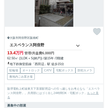
大阪市阿倍野区阪南町
エスペランス阿倍野
13.4
万円
管理/共益費6,000円
62.50㎡ (1LDK＋S(納戸)) /築15年 /3階建
地下鉄御堂筋線「西田辺」駅 徒歩15分
駐輪場
オートロック
CATV
宅配ボックス
防犯カメラ
敷地内ごみ置き場
阪堺電軌上町線東天下茶屋駅周辺への引っ越しをお考えなら「エスペラ
ンス阿倍野」。共用部にはゴミ出し24時間OK・宅配ボック...
もっと見
る
募集中の部屋