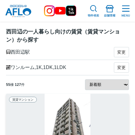
西田辺の一人暮らし向けの賃貸（賃貸マンショ
ン）から探す
西田辺駅
変更
ワンルーム,1K,1DK,1LDK
変更
55
棟
127
件
賃貸マンション