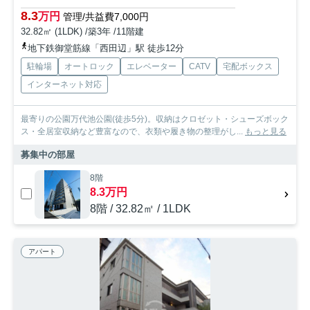
8.3
万円
管理/共益費7,000円
32.82㎡ (1LDK) /築3年 /11階建
地下鉄御堂筋線「西田辺」駅 徒歩12分
駐輪場
オートロック
エレベーター
CATV
宅配ボックス
インターネット対応
最寄りの公園万代池公園(徒歩5分)。収納はクロゼット・シューズボック
ス・全居室収納など豊富なので、衣類や履き物の整理がし...
もっと見る
募集中の部屋
8階
8.3万円
8階 / 32.82㎡ / 1LDK
アパート