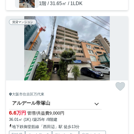
1階 / 31.65㎡ / 1LDK
賃貸マンション
大阪市住吉区万代東
アルデール帝塚山
6.6
万円
管理/共益費9,000円
36.01㎡ (1K) /築25年 /8階建
地下鉄御堂筋線「西田辺」駅 徒歩13分