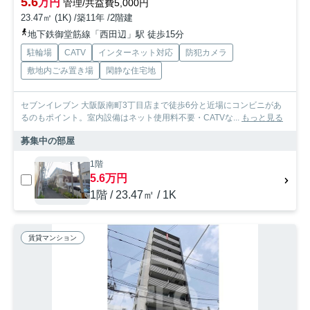
5.6
万円
管理/共益費5,000円
23.47㎡ (1K) /築11年 /2階建
地下鉄御堂筋線「西田辺」駅 徒歩15分
駐輪場
CATV
インターネット対応
防犯カメラ
敷地内ごみ置き場
閑静な住宅地
セブンイレブン 大阪阪南町3丁目店まで徒歩6分と近場にコンビニがあ
るのもポイント。室内設備はネット使用料不要・CATVな...
もっと見る
募集中の部屋
1階
5.6万円
1階 / 23.47㎡ / 1K
賃貸マンション