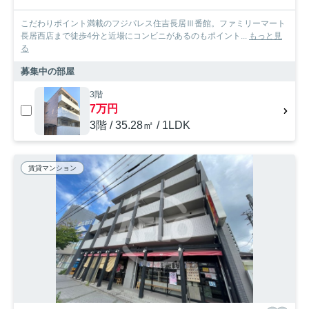
こだわりポイント満載のフジパレス住吉長居Ⅲ番館。ファミリーマート
長居西店まで徒歩4分と近場にコンビニがあるのもポイント...
もっと見
る
募集中の部屋
3階
7万円
3階 / 35.28㎡ / 1LDK
賃貸マンション