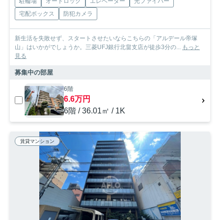
駐輪場
オートロック
エレベーター
光ファイバー
宅配ボックス
防犯カメラ
新生活を失敗せず、スタートさせたいならこちらの「アルデール帝塚
山」はいかがでしょうか。三菱UFJ銀行北畠支店が徒歩3分の...
もっと
見る
募集中の部屋
6階
6.6万円
6階 / 36.01㎡ / 1K
賃貸マンション