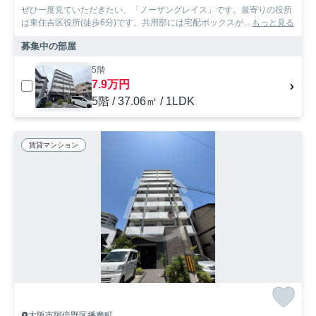
ぜひ一度見ていただきたい、「ノーザングレイス」です。最寄りの役所
は東住吉区役所(徒歩6分)です。共用部には宅配ボックスが...
もっと見る
募集中の部屋
5階
7.9万円
5階 / 37.06㎡ / 1LDK
賃貸マンション
大阪市阿倍野区播磨町