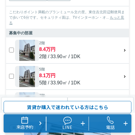
こだわりポイント満載のブランミュール文の里。東住吉北田辺郵便局ま
で歩いて6分です。セキュリティ面は、TVインターホン・オ...
もっと見
る
募集中の部屋
2階
8.4万円
2階 / 33.90㎡ / 1DK
5階
8.1万円
5階 / 33.90㎡ / 1DK
7階
9.8万円
検索条件を変更
まとめてお問い合わせ
賃貸か購入で迷われている方はこちら
7階 / 42.09㎡ / 1LDK
来店予約
LINE
電話
賃貸マンション