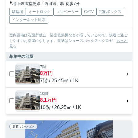
地下鉄御堂筋線「西田辺」駅 徒歩7分
駐輪場
オートロック
エレベーター
CATV
宅配ボックス
インターネット対応
室内設備は洗面所独立・浴室乾燥機などが揃っているので、快適に過ご
しやすいお部屋になります。収納はシューズボックス・クロゼ...
もっと
見る
募集中の部屋
7階
8万円
7階 / 25.45㎡ / 1K
10階
8.1万円
10階 / 26.25㎡ / 1K
賃貸マンション