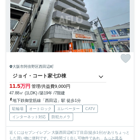
大阪市阿倍野区西田辺町
ジョイ・コート家七D棟
11.5
万円
管理/共益費9,000円
47.88㎡ (1LDK) /築19年 /7階建
地下鉄御堂筋線「西田辺」駅 徒歩1分
駐輪場
オートロック
エレベーター
CATV
インターネット対応
防犯カメラ
近くにはセブンイレブン 大阪西田辺町1丁目店(徒歩1分)がありちょっと
した買い物に便利です。24時間ゴミ出し可物件であれ...
もっと見る