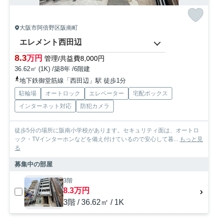
大阪市阿倍野区阪南町
エレメント西田辺
8.3
万円
管理/共益費8,000円
36.62㎡ (1K) /築8年 /6階建
地下鉄御堂筋線「西田辺」駅 徒歩1分
駐輪場
オートロック
エレベーター
宅配ボックス
インターネット対応
防犯カメラ
徒歩5分の場所に阪南小学校があります。セキュリティ面は、オートロ
ック・TVインターホンなどを備え付けているので安心して暮...
もっと見
る
募集中の部屋
3階
8.3万円
3階 / 36.62㎡ / 1K