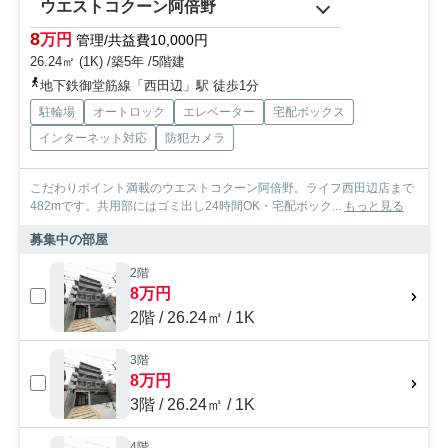
ウエストコクーン阿倍野
8
万円
管理/共益費10,000円
26.24㎡ (1K) /築5年 /5階建
地下鉄御堂筋線「西田辺」駅 徒歩1分
駐輪場
オートロック
エレベーター
宅配ボックス
インターネット対応
防犯カメラ
こだわりポイント満載のウエストコクーン阿倍野。ライフ西田辺店まで
482mです。共用部にはゴミ出し24時間OK・宅配ボック...
もっと見る
募集中の部屋
2階
8万円
2階 / 26.24㎡ / 1K
3階
8万円
3階 / 26.24㎡ / 1K
4階