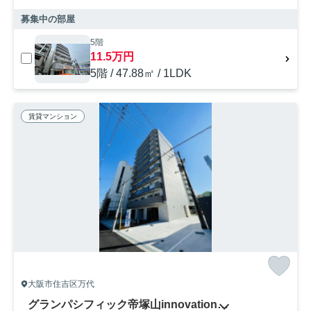
募集中の部屋
5階
11.5万円
5階 / 47.88㎡ / 1LDK
賃貸マンション
大阪市住吉区万代
グランパシフィック帝塚山innovation（グランパシフィック帝塚山イノベーション）