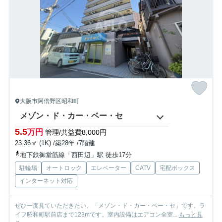
大阪市阿倍野区昭和町
メゾン・ド・カー・ベー・セ
5.5
万円
管理/共益費8,000円
23.36㎡ (1K) /築28年 /7階建
地下鉄御堂筋線「西田辺」駅 徒歩17分
駐輪場
オートロック
エレベーター
CATV
宅配ボックス
インターネット対応
ぜひ一度見ていただきたい、「メゾン・ド・カー・ベー・セ」です。ラ
イフ昭和町駅前店まで123mです。室内設備はエアコン全室...
もっと見