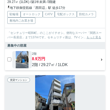
29.27㎡ (1LDK) /築1年未満 /3階建
地下鉄御堂筋線「西田辺」駅 徒歩17分
駐輪場
オートロック
CATV
宅配ボックス
防犯カメラ
敷地内ごみ置き場
「センチュリー昭和町」のここがイチオシ。便利なスーパー「関西スー
パー長居店」まで137mです。セキュリティ面は、TVイン...
もっと見る
募集中の部屋
2階
8.9万円
2階 / 29.27㎡ / 1LDK
賃貸マンション