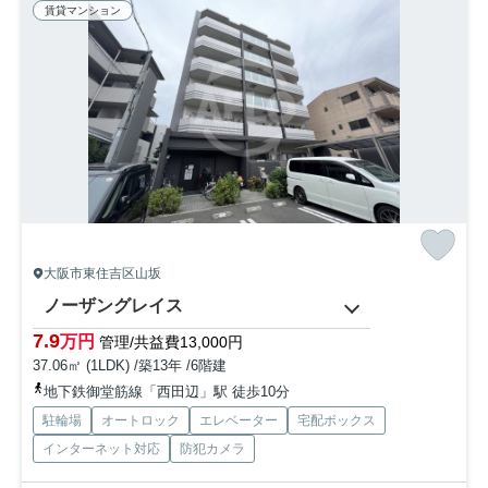
賃貸マンション
大阪市東住吉区山坂
ノーザングレイス
7.9
万円
管理/共益費13,000円
37.06㎡ (1LDK) /築13年 /6階建
地下鉄御堂筋線「西田辺」駅 徒歩10分
駐輪場
オートロック
エレベーター
宅配ボックス
インターネット対応
防犯カメラ