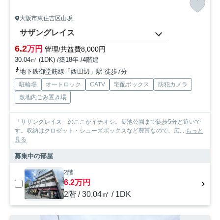
大阪市東住吉区山坂
サザングレイス
6.2
万円
管理/共益費8,000円
30.04㎡ (1DK) /築18年 /4階建
地下鉄御堂筋線「西田辺」駅 徒歩7分
駐輪場
オートロック
CATV
宅配ボックス
防犯カメラ
敷地内ごみ置き場
「サザングレイス」のここがイチオシ。長池公園まで徒歩5分と近いで
す。収納はクロゼット・シューズボックスなど豊富なので、広...
もっと
見る
募集中の部屋
2階
6.2万円
2階 / 30.04㎡ / 1DK