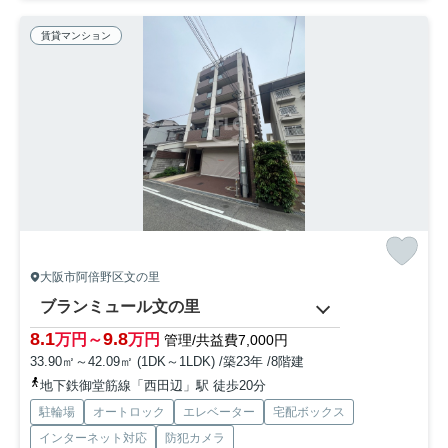
賃貸マンション
大阪市阿倍野区文の里
ブランミュール文の里
8.1
9.8
万円～
万円
管理/共益費7,000円
33.90㎡～42.09㎡ (1DK～1LDK) /築23年 /8階建
地下鉄御堂筋線「西田辺」駅 徒歩20分
駐輪場
オートロック
エレベーター
宅配ボックス
インターネット対応
防犯カメラ