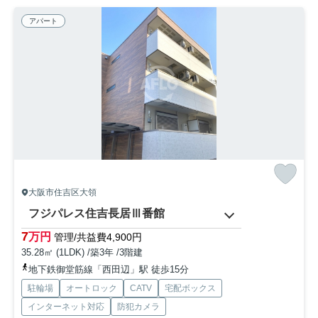
アパート
大阪市住吉区大領
フジパレス住吉長居Ⅲ番館
7
万円
管理/共益費4,900円
35.28㎡ (1LDK) /築3年 /3階建
地下鉄御堂筋線「西田辺」駅 徒歩15分
駐輪場
オートロック
CATV
宅配ボックス
インターネット対応
防犯カメラ