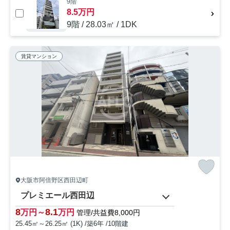
9階
8.5万円
9階 / 28.03㎡ / 1DK
賃貸マンション
大阪市阿倍野区西田辺町
プレミエール西田辺
8
8.1
万円～
万円
管理/共益費8,000円
25.45㎡～26.25㎡ (1K) /築6年 /10階建