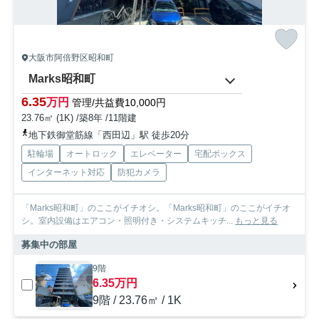
大阪市阿倍野区昭和町
Marks昭和町
6.35
万円
管理/共益費10,000円
23.76㎡ (1K) /築8年 /11階建
地下鉄御堂筋線「西田辺」駅 徒歩20分
駐輪場
オートロック
エレベーター
宅配ボックス
インターネット対応
防犯カメラ
「Marks昭和町」のここがイチオシ。「Marks昭和町」のここがイチオ
シ。室内設備はエアコン・照明付き・システムキッチ...
もっと見る
募集中の部屋
9階
6.35万円
9階 / 23.76㎡ / 1K