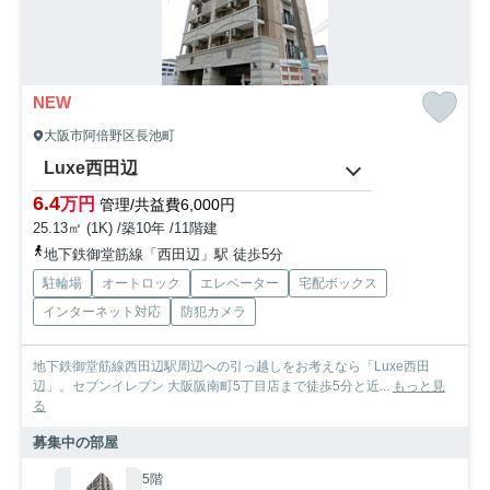
NEW
大阪市阿倍野区長池町
Luxe西田辺
6.4
万円
管理/共益費6,000円
25.13㎡ (1K) /築10年 /11階建
地下鉄御堂筋線「西田辺」駅 徒歩5分
駐輪場
オートロック
エレベーター
宅配ボックス
インターネット対応
防犯カメラ
地下鉄御堂筋線西田辺駅周辺への引っ越しをお考えなら「Luxe西田
辺」。セブンイレブン 大阪阪南町5丁目店まで徒歩5分と近...
もっと見
る
募集中の部屋
5階