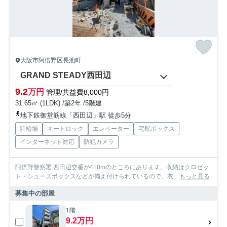
大阪市阿倍野区長池町
GRAND STEADY西田辺
9.2
万円
管理/共益費8,000円
31.65㎡ (1LDK) /築2年 /5階建
地下鉄御堂筋線「西田辺」駅 徒歩5分
駐輪場
オートロック
エレベーター
宅配ボックス
インターネット対応
防犯カメラ
阿倍野警察署 西田辺交番が410mのところにあります。収納はクロゼッ
ト・シューズボックスなどが備え付けられているので、衣...
もっと見る
募集中の部屋
1階
9.2万円