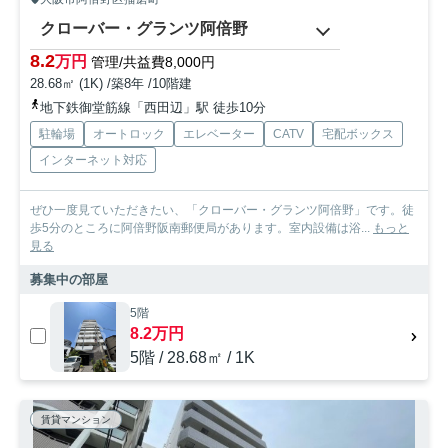
クローバー・グランツ阿倍野
8.2
万円
管理/共益費8,000円
28.68㎡ (1K) /築8年 /10階建
地下鉄御堂筋線「西田辺」駅 徒歩10分
駐輪場
オートロック
エレベーター
CATV
宅配ボックス
インターネット対応
ぜひ一度見ていただきたい、「クローバー・グランツ阿倍野」です。徒
歩5分のところに阿倍野阪南郵便局があります。室内設備は浴...
もっと
見る
募集中の部屋
5階
8.2万円
5階 / 28.68㎡ / 1K
賃貸マンション