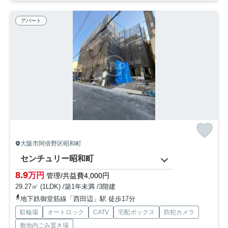
アパート
大阪市阿倍野区昭和町
センチュリー昭和町
8.9
万円
管理/共益費4,000円
29.27㎡ (1LDK) /築1年未満 /3階建
地下鉄御堂筋線「西田辺」駅 徒歩17分
駐輪場
オートロック
CATV
宅配ボックス
防犯カメラ
敷地内ごみ置き場