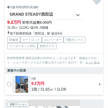
大阪市阿倍野区長池町
GRAND STEADY西田辺
9.2
万円
管理/共益費8,000円
31.65㎡ (1LDK) /築2年 /5階建
地下鉄御堂筋線「西田辺」駅 徒歩5分
駐輪場
オートロック
エレベーター
宅配ボックス
インターネット対応
防犯カメラ
阿倍野警察署 西田辺交番が410mのところにあります。収納はクロゼッ
ト・シューズボックスなどが備え付けられているので、衣...
もっと見る
募集中の部屋
1階
9.2万円
1階 / 31.65㎡ / 1LDK
賃貸マンション