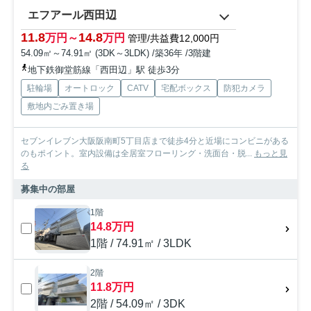
エフアール西田辺
11.8
14.8
万円～
万円
管理/共益費12,000円
54.09㎡～74.91㎡ (3DK～3LDK) /築36年 /3階建
地下鉄御堂筋線「西田辺」駅 徒歩3分
駐輪場
オートロック
CATV
宅配ボックス
防犯カメラ
敷地内ごみ置き場
セブンイレブン大阪阪南町5丁目店まで徒歩4分と近場にコンビニがある
のもポイント。室内設備は全居室フローリング・洗面台・脱...
もっと見
る
募集中の部屋
1階
14.8万円
1階 / 74.91㎡ / 3LDK
2階
11.8万円
2階 / 54.09㎡ / 3DK