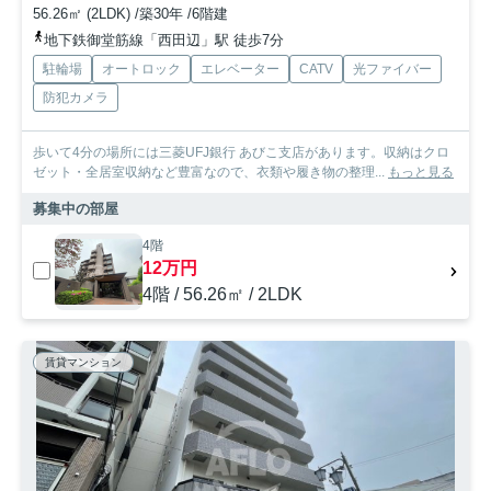
56.26㎡ (2LDK) /築30年 /6階建
地下鉄御堂筋線「西田辺」駅 徒歩7分
駐輪場
オートロック
エレベーター
CATV
光ファイバー
防犯カメラ
歩いて4分の場所には三菱UFJ銀行 あびこ支店があります。収納はクロ
ゼット・全居室収納など豊富なので、衣類や履き物の整理...
もっと見る
募集中の部屋
4階
12万円
4階 / 56.26㎡ / 2LDK
賃貸マンション