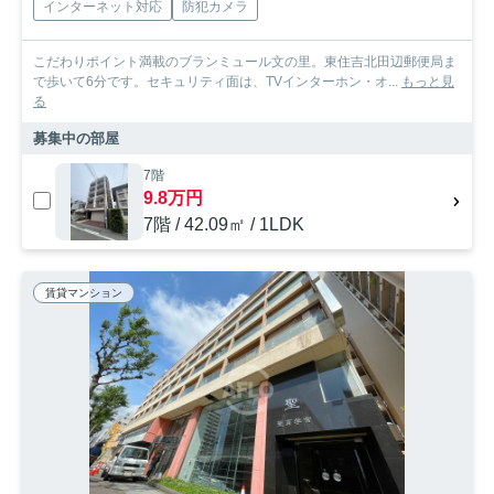
インターネット対応
防犯カメラ
こだわりポイント満載のブランミュール文の里。東住吉北田辺郵便局ま
で歩いて6分です。セキュリティ面は、TVインターホン・オ...
もっと見
る
募集中の部屋
7階
9.8万円
7階 / 42.09㎡ / 1LDK
賃貸マンション