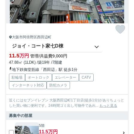
大阪市阿倍野区西田辺町
ジョイ・コート家七D棟
11.5
万円
管理/共益費9,000円
47.88㎡ (1LDK) /築19年 /7階建
地下鉄御堂筋線「西田辺」駅 徒歩1分
駐輪場
オートロック
エレベーター
CATV
インターネット対応
防犯カメラ
近くにはセブンイレブン 大阪西田辺町1丁目店(徒歩1分)がありちょっと
した買い物に便利です。24時間ゴミ出し可物件であれ...
もっと見る
募集中の部屋
5階
11.5万円