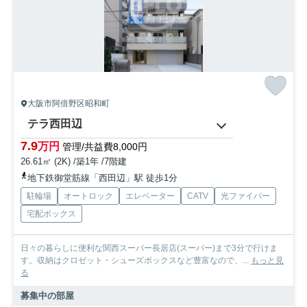
大阪市阿倍野区昭和町
テラ西田辺
7.9
万円
管理/共益費8,000円
26.61㎡ (2K) /築1年 /7階建
地下鉄御堂筋線「西田辺」駅 徒歩1分
駐輪場
オートロック
エレベーター
CATV
光ファイバー
宅配ボックス
日々の暮らしに便利な関西スーパー長居店(スーパー)まで3分で行けま
す。収納はクロゼット・シューズボックスなど豊富なので、...
もっと見
る
募集中の部屋