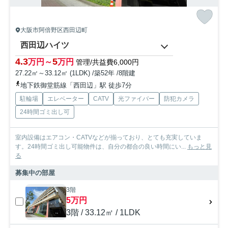
大阪市阿倍野区西田辺町
西田辺ハイツ
4.3
5
万円～
万円
管理/共益費6,000円
27.22㎡～33.12㎡ (1LDK) /築52年 /8階建
地下鉄御堂筋線「西田辺」駅 徒歩7分
駐輪場
エレベーター
CATV
光ファイバー
防犯カメラ
24時間ゴミ出し可
室内設備はエアコン・CATVなどが揃っており、とても充実していま
す。24時間ゴミ出し可能物件は、自分の都合の良い時間にい...
もっと見
る
募集中の部屋
3階
5万円
3階 / 33.12㎡ / 1LDK