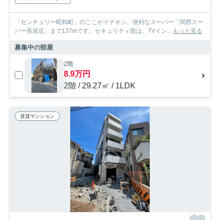
「センチュリー昭和町」のここがイチオシ。便利なスーパー「関西スー
パー長居店」まで137mです。セキュリティ面は、TVイン...
もっと見る
募集中の部屋
2階
8.9万円
2階 / 29.27㎡ / 1LDK
賃貸マンション