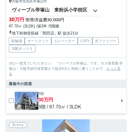
大阪市住吉区帝塚山中
ヴィーブル帝塚山 東粉浜小学校区
30
万円
管理/共益費30,000円
87.70㎡ (3LDK) /築3年 /5階建
地下鉄御堂筋線「西田辺」駅 徒歩21分
駐輪場
オートロック
エレベーター
CATV
光ファイバー
宅配ボックス
ぜひ一度見ていただきたい、「ヴィーブル帝塚山」です。オズ保育園 帝
塚山・大阪市認可保育園まで徒歩6分と気軽に通うことがで...
もっと見
る
募集中の部屋
3階
30万円
3階 / 87.70㎡ / 3LDK
アパート