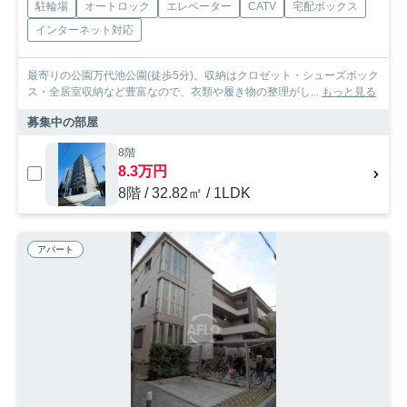
駐輪場
オートロック
エレベーター
CATV
宅配ボックス
インターネット対応
最寄りの公園万代池公園(徒歩5分)。収納はクロゼット・シューズボック
ス・全居室収納など豊富なので、衣類や履き物の整理がし...
もっと見る
募集中の部屋
8階
8.3万円
8階 / 32.82㎡ / 1LDK
アパート