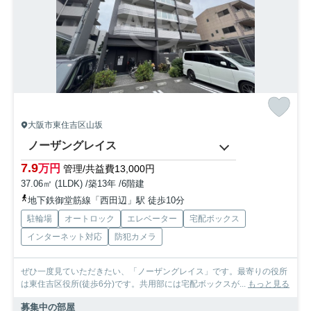
大阪市東住吉区山坂
ノーザングレイス
7.9
万円
管理/共益費13,000円
37.06㎡ (1LDK) /築13年 /6階建
地下鉄御堂筋線「西田辺」駅 徒歩10分
駐輪場
オートロック
エレベーター
宅配ボックス
インターネット対応
防犯カメラ
ぜひ一度見ていただきたい、「ノーザングレイス」です。最寄りの役所
は東住吉区役所(徒歩6分)です。共用部には宅配ボックスが...
もっと見る
募集中の部屋