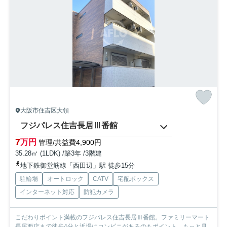
大阪市住吉区大領
フジパレス住吉長居Ⅲ番館
7
万円
管理/共益費4,900円
35.28㎡ (1LDK) /築3年 /3階建
地下鉄御堂筋線「西田辺」駅 徒歩15分
駐輪場
オートロック
CATV
宅配ボックス
インターネット対応
防犯カメラ
こだわりポイント満載のフジパレス住吉長居Ⅲ番館。ファミリーマート
長居西店まで徒歩4分と近場にコンビニがあるのもポイント...
もっと見