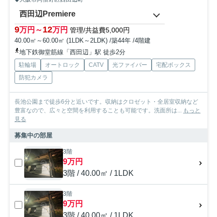
西田辺Premiere
9
12
万円～
万円
管理/共益費5,000円
40.00㎡～60.00㎡ (1LDK～2LDK) /築44年 /4階建
地下鉄御堂筋線「西田辺」駅 徒歩2分
駐輪場
オートロック
CATV
光ファイバー
宅配ボックス
防犯カメラ
長池公園まで徒歩6分と近いです。収納はクロゼット・全居室収納など
豊富なので、広々と空間を利用することも可能です。洗面所は...
もっと
見る
募集中の部屋
3階
9万円
3階 / 40.00㎡ / 1LDK
3階
9万円
3階 / 40.00㎡ / 1LDK