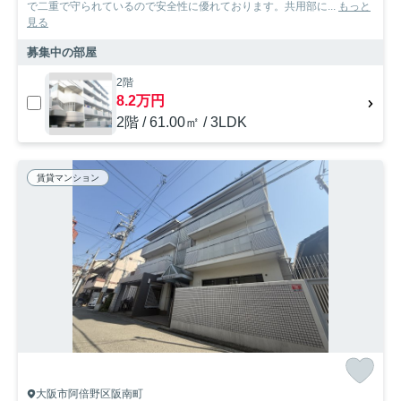
で二重で守られているので安全性に優れております。共用部に...
もっと
見る
募集中の部屋
2階
8.2万円
2階 / 61.00㎡ / 3LDK
賃貸マンション
大阪市阿倍野区阪南町