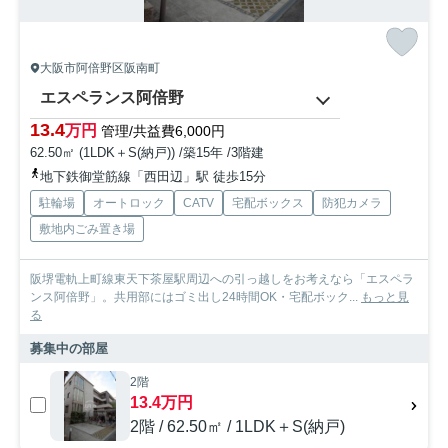
大阪市阿倍野区阪南町
エスペランス阿倍野
13.4
万円
管理/共益費6,000円
62.50㎡ (1LDK＋S(納戸)) /築15年 /3階建
地下鉄御堂筋線「西田辺」駅 徒歩15分
駐輪場
オートロック
CATV
宅配ボックス
防犯カメラ
敷地内ごみ置き場
阪堺電軌上町線東天下茶屋駅周辺への引っ越しをお考えなら「エスペラ
ンス阿倍野」。共用部にはゴミ出し24時間OK・宅配ボック...
もっと見
る
募集中の部屋
2階
13.4万円
2階 / 62.50㎡ / 1LDK＋S(納戸)