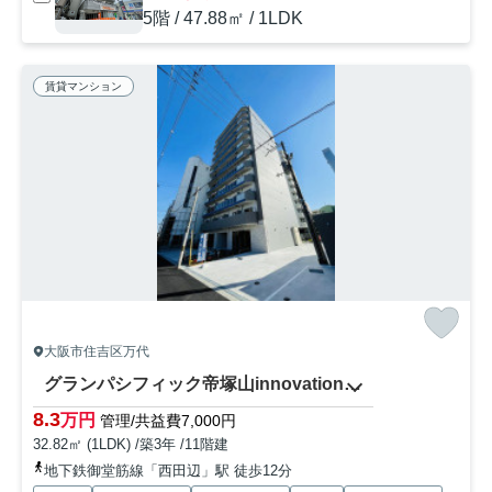
5階 / 47.88㎡ / 1LDK
賃貸マンション
大阪市住吉区万代
グランパシフィック帝塚山innovation（グランパシフィック帝塚山イノベーション）
8.3
万円
管理/共益費7,000円
32.82㎡ (1LDK) /築3年 /11階建
地下鉄御堂筋線「西田辺」駅 徒歩12分