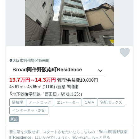
大阪市阿倍野区阪南町
Broad阿倍野阪南町Residence
13.7
14.3
万円～
万円
管理/共益費10,000円
45.61㎡～45.65㎡ (1LDK) /新築 /9階建
地下鉄御堂筋線「西田辺」駅 徒歩25分
駐輪場
オートロック
エレベーター
CATV
宅配ボックス
インターネット対応
新築
新生活を失敗せず、スタートさせたいならこちらの「Broad阿倍野阪南
町Residence」はいかがでしょうか。家から24...
もっと見る