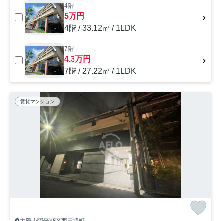
4階
5万円
4階 / 33.12㎡ / 1LDK
7階
4.3万円
7階 / 27.22㎡ / 1LDK
賃貸マンション
大阪市阿倍野区西田辺町