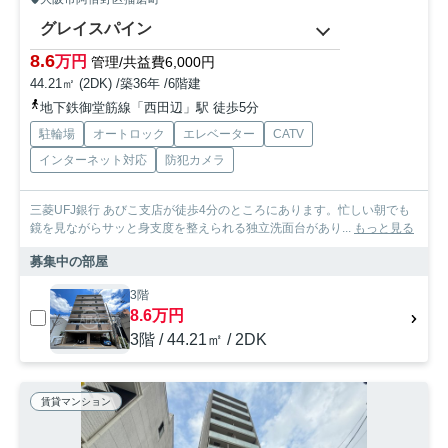
グレイスパイン
8.6
万円
管理/共益費6,000円
44.21㎡ (2DK) /築36年 /6階建
地下鉄御堂筋線「西田辺」駅 徒歩5分
駐輪場
オートロック
エレベーター
CATV
インターネット対応
防犯カメラ
三菱UFJ銀行 あびこ支店が徒歩4分のところにあります。忙しい朝でも
鏡を見ながらサッと身支度を整えられる独立洗面台があり...
もっと見る
募集中の部屋
3階
8.6万円
3階 / 44.21㎡ / 2DK
賃貸マンション