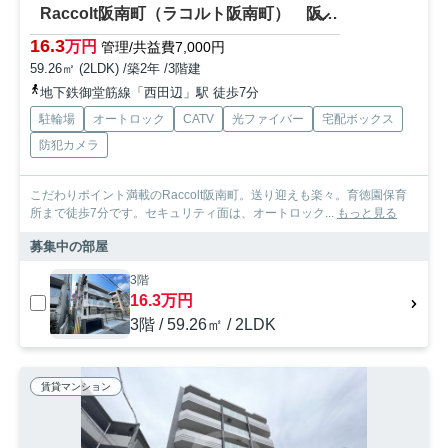
Raccolt阪南町（ラコルト阪南町） 阪南小学校区
16.3
万円
管理/共益費7,000円
59.26㎡ (2LDK) /築2年 /3階建
地下鉄御堂筋線「西田辺」駅 徒歩7分
駐輪場
オートロック
CATV
光ファイバー
宅配ボックス
防犯カメラ
こだわりポイント満載のRaccolt阪南町。送り迎えも楽々。育徳園保育
所まで徒歩7分です。セキュリティ面は、オートロック...
もっと見る
募集中の部屋
3階
16.3万円
3階 / 59.26㎡ / 2LDK
賃貸マンション