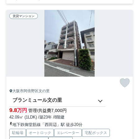
賃貸マンション
大阪市阿倍野区文の里
ブランミュール文の里
9.8
万円
管理/共益費7,000円
42.09㎡ (1LDK) /築23年 /8階建
地下鉄御堂筋線「西田辺」駅 徒歩20分
駐輪場
オートロック
エレベーター
宅配ボックス