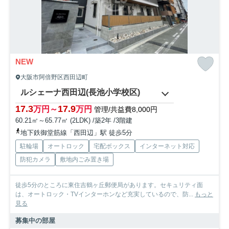
NEW
大阪市阿倍野区西田辺町
ルシェーナ西田辺(長池小学校区)
17.3
17.9
万円～
万円
管理/共益費8,000円
60.21㎡～65.77㎡ (2LDK) /築2年 /3階建
地下鉄御堂筋線「西田辺」駅 徒歩5分
駐輪場
オートロック
宅配ボックス
インターネット対応
防犯カメラ
敷地内ごみ置き場
徒歩5分のところに東住吉鶴ヶ丘郵便局があります。セキュリティ面
は、オートロック・TVインターホンなど充実しているので、防...
もっと
見る
募集中の部屋