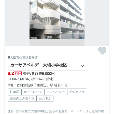
大阪市住吉区長居西
カーサアベルデ 大領小学校区
8.2
万円
管理/共益費9,000円
61.00㎡ (3LDK) /築36年 /5階建
地下鉄御堂筋線「西田辺」駅 徒歩13分
駐輪場
オートロック
エレベーター
防犯カメラ
敷地内ごみ置き場
公共下水
徒歩5分の距離に大領中学校があるのも魅力。オートロックと玄関の鍵