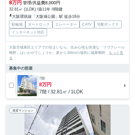
8
万円
管理/共益費8,000円
32.81㎡ (1LDK) /築11年 /8階建
大阪環状線「大阪城公園」駅 徒歩18分
駐輪場
オートロック
エレベーター
CATV
宅配ボックス
インターネット対応
大阪市城東区エリアでの住まいなら、住み心地も快適な「リヴクレール
鴫野」はいかがでしょうか。家から386mの場所に城東鴫野...
もっと見
る
募集中の部屋
7階
8万円
7階 / 32.81㎡ / 1LDK
賃貸マンション