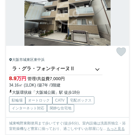
大阪市城東区東中浜
ラ・グラ・フォンティーヌⅡ
8.9
万円
管理/共益費7,000円
34.16㎡ (1LDK) /築7年 /3階建
大阪環状線「大阪城公園」駅 徒歩18分
駐輪場
オートロック
CATV
宅配ボックス
インターネット対応
閑静な住宅地
城東鴫野東郵便局まで歩いてすぐ(徒歩6分)。室内設備は洗面所独立・浴
室乾燥機など豊富に揃っており、過ごしやすいお部屋にな...
もっと見る