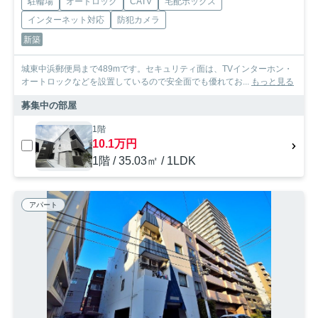
駐輪場
オートロック
CATV
宅配ボックス
インターネット対応
防犯カメラ
新築
城東中浜郵便局まで489mです。セキュリティ面は、TVインターホン・
オートロックなどを設置しているので安全面でも優れてお...
もっと見る
募集中の部屋
1階
10.1万円
1階 / 35.03㎡ / 1LDK
アパート