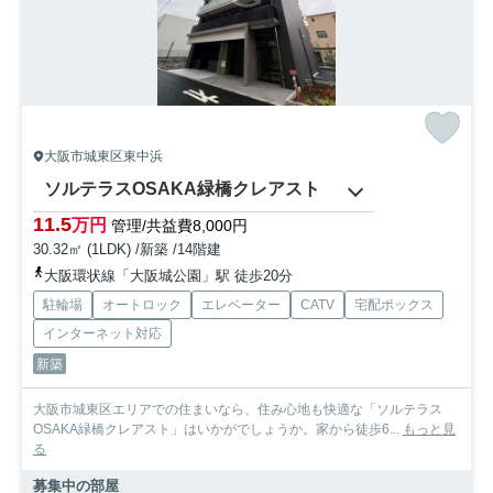
大阪市城東区東中浜
ソルテラスOSAKA緑橋クレアスト
11.5
万円
管理/共益費8,000円
30.32㎡ (1LDK) /新築 /14階建
大阪環状線「大阪城公園」駅 徒歩20分
駐輪場
オートロック
エレベーター
CATV
宅配ボックス
インターネット対応
新築
大阪市城東区エリアでの住まいなら、住み心地も快適な「ソルテラス
OSAKA緑橋クレアスト」はいかがでしょうか。家から徒歩6...
もっと見
る
募集中の部屋