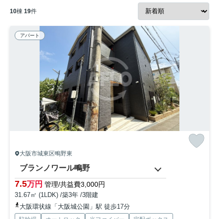
10
棟
19
件
アパート
大阪市城東区鴫野東
ブランノワール鴫野
7.5
万円
管理/共益費3,000円
31.67㎡ (1LDK) /築3年 /3階建
大阪環状線「大阪城公園」駅 徒歩17分