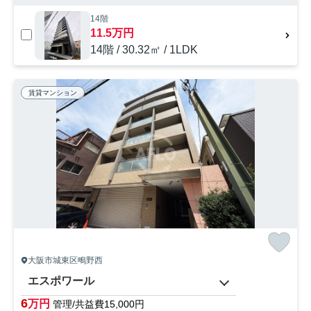
14階
11.5万円
14階 / 30.32㎡ / 1LDK
賃貸マンション
大阪市城東区鴫野西
エスポワール
6
万円
管理/共益費15,000円