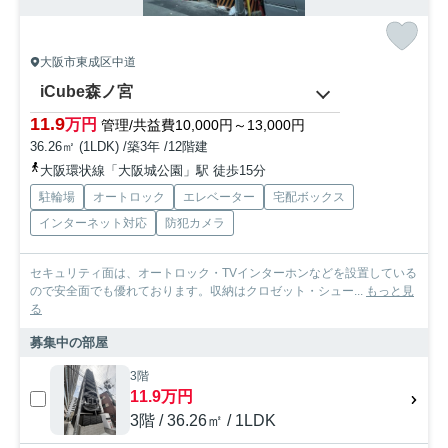
大阪市東成区中道
iCube森ノ宮
11.9
万円
管理/共益費10,000円～13,000円
36.26㎡ (1LDK) /築3年 /12階建
大阪環状線「大阪城公園」駅 徒歩15分
駐輪場
オートロック
エレベーター
宅配ボックス
インターネット対応
防犯カメラ
セキュリティ面は、オートロック・TVインターホンなどを設置している
ので安全面でも優れております。収納はクロゼット・シュー...
もっと見
る
募集中の部屋
3階
11.9万円
3階 / 36.26㎡ / 1LDK