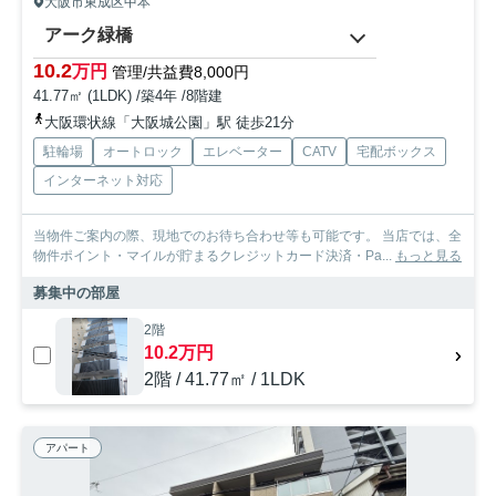
大阪市東成区中本
アーク緑橋
10.2
万円
管理/共益費8,000円
41.77㎡ (1LDK) /築4年 /8階建
大阪環状線「大阪城公園」駅 徒歩21分
駐輪場
オートロック
エレベーター
CATV
宅配ボックス
インターネット対応
当物件ご案内の際、現地でのお待ち合わせ等も可能です。 当店では、全
物件ポイント・マイルが貯まるクレジットカード決済・Pa...
もっと見る
募集中の部屋
2階
10.2万円
2階 / 41.77㎡ / 1LDK
アパート