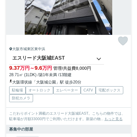
大阪市城東区東中浜
エスリード大阪城EAST
9.37
9.6
万円～
万円
管理/共益費8,000円
28.71㎡ (1LDK) /築1年未満 /13階建
大阪環状線「大阪城公園」駅 徒歩20分
駐輪場
オートロック
エレベーター
CATV
宅配ボックス
防犯カメラ
こだわりポイント満載のエスリード大阪城EAST。こちらの物件では、
駐車場が月額33000円でご利用いただけます。新築の物...
もっと見る
募集中の部屋