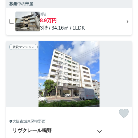
募集中の部屋
3階
8.9万円
3階 / 34.16㎡ / 1LDK
賃貸マンション
大阪市城東区鴫野西
リヴクレール鴫野