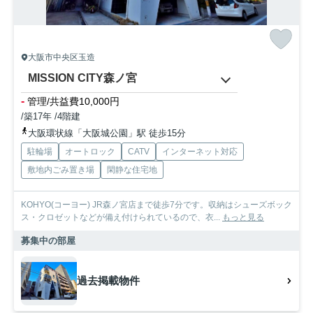
大阪市中央区玉造
MISSION CITY森ノ宮
-
管理/共益費10,000円
/築17年 /4階建
大阪環状線「大阪城公園」駅 徒歩15分
駐輪場
オートロック
CATV
インターネット対応
敷地内ごみ置き場
閑静な住宅地
KOHYO(コーヨー) JR森ノ宮店まで徒歩7分です。収納はシューズボック
ス・クロゼットなどが備え付けられているので、衣...
もっと見る
募集中の部屋
過去掲載物件