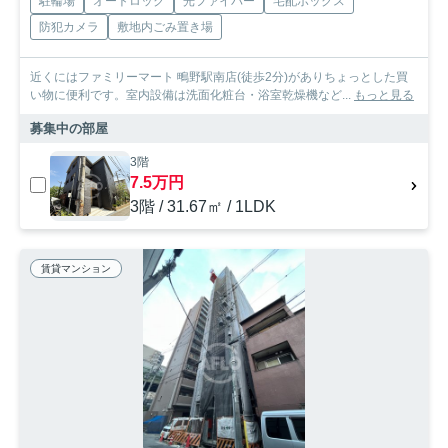
駐輪場
オートロック
光ファイバー
宅配ボックス
防犯カメラ
敷地内ごみ置き場
近くにはファミリーマート 鴫野駅南店(徒歩2分)がありちょっとした買
い物に便利です。室内設備は洗面化粧台・浴室乾燥機など...
もっと見る
募集中の部屋
3階
7.5万円
3階 / 31.67㎡ / 1LDK
賃貸マンション