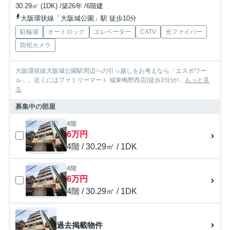
30.29㎡ (1DK) /築26年 /6階建
大阪環状線「大阪城公園」駅 徒歩10分
駐輪場
オートロック
エレベーター
CATV
光ファイバー
防犯カメラ
大阪環状線大阪城公園駅周辺への引っ越しをお考えなら「エスポワー
ル」。近くにはファミリーマート 城東鴫野西店(徒歩2分)が...
もっと見
る
募集中の部屋
4階
6万円
4階 / 30.29㎡ / 1DK
4階
6万円
4階 / 30.29㎡ / 1DK
過去掲載物件