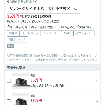
大阪市天王寺区上本町
ザ パークサイド上八 大江小学校区
35
万円
管理/共益費13,000円
82.57㎡～89.28㎡ (3LDK) /予定 /4階建
地下鉄谷町線「四天王寺前夕陽ヶ丘」駅 徒歩5分
大阪環状線「桃谷」駅 徒歩15分
駐輪場
オートロック
エレベーター
CATV
光ファイバー
宅配ボックス
新築
地下鉄谷町線四天王寺前夕陽ヶ丘駅周辺への引っ越しをお考えなら「ザ
パークサイド上八」。徒歩15分の距離に天王寺中学校があ...
もっと見る
募集中の部屋
4階
35万円
4階 / 84.13㎡ / 3LDK
4階
35万円