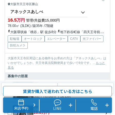
大阪市天王寺区勝山
アネックスあしべ
16.5
万円
管理/共益費15,000円
78.00㎡ (3LDK) /築35年 /7階建
大阪環状線「桃谷」駅 徒歩8分
地下鉄谷町線「四天王寺前夕陽ヶ丘」駅 徒歩14分
駐輪場
オートロック
エレベーター
CATV
光ファイバー
防犯カメラ
大阪市天王寺区周辺にある物件をお求めの方は「アネックスあしべ」は
いかがでしょうか。天王寺真法院郵便局まで歩いて6分です。...
もっと
見る
募集中の部屋
3階
検索条件を変更
まとめてお問い合わせ
16.5万円
賃貸か購入で迷われている方はこちら
3階 / 78.00㎡ / 3LDK
3階
来店予約
LINE
電話
16.5万円