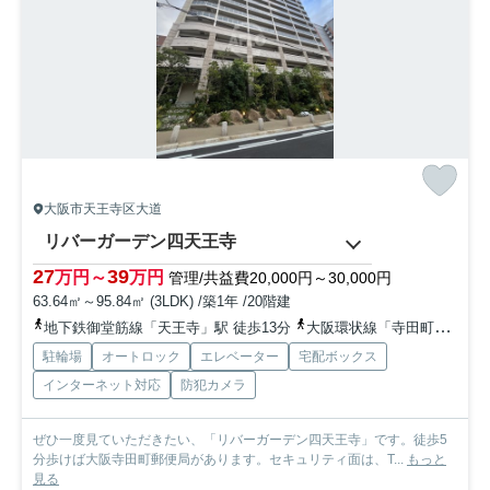
大阪市天王寺区大道
リバーガーデン四天王寺
27
39
万円～
万円
管理/共益費20,000円～30,000円
63.64㎡～95.84㎡ (3LDK) /築1年 /20階建
地下鉄御堂筋線「天王寺」駅 徒歩13分
大阪環状線「寺田町」駅 徒歩9分
駐輪場
オートロック
エレベーター
宅配ボックス
インターネット対応
防犯カメラ
ぜひ一度見ていただきたい、「リバーガーデン四天王寺」です。徒歩5
分歩けば大阪寺田町郵便局があります。セキュリティ面は、T...
もっと
見る