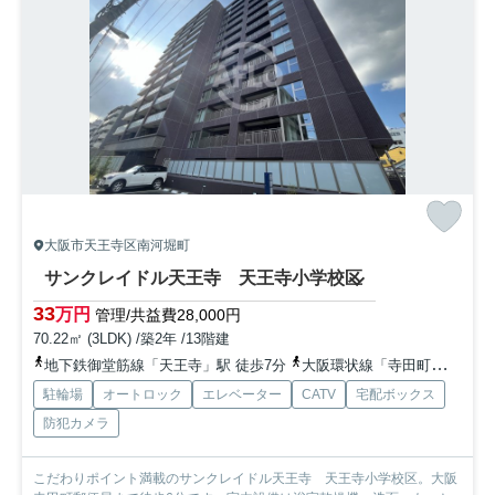
大阪市天王寺区南河堀町
サンクレイドル天王寺 天王寺小学校区
33
万円
管理/共益費28,000円
70.22㎡ (3LDK) /築2年 /13階建
地下鉄御堂筋線「天王寺」駅 徒歩7分
大阪環状線「寺田町」駅 徒歩5分
駐輪場
オートロック
エレベーター
CATV
宅配ボックス
防犯カメラ
こだわりポイント満載のサンクレイドル天王寺 天王寺小学校区。大阪