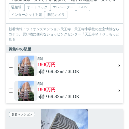
駐輪場
オートロック
エレベーター
CATV
インターネット対応
防犯カメラ
新着情報：ライオンズマンション天王寺 天王寺小学校の空室情報なら
コチラ。買い物に便利なショッピングセンター「天王寺ＭＩＯ...
もっと
見る
募集中の部屋
5階
19.8万円
5階 / 69.82㎡ / 3LDK
5階
19.8万円
5階 / 69.82㎡ / 3LDK
賃貸マンション