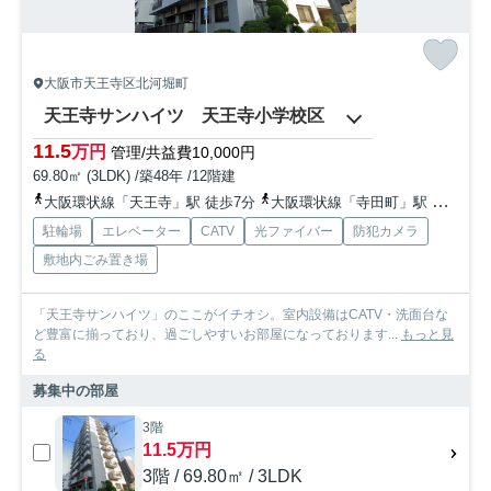
大阪市天王寺区北河堀町
天王寺サンハイツ 天王寺小学校区
11.5
万円
管理/共益費10,000円
69.80㎡ (3LDK) /築48年 /12階建
大阪環状線「天王寺」駅 徒歩7分
大阪環状線「寺田町」駅 徒歩9分
駐輪場
エレベーター
CATV
光ファイバー
防犯カメラ
敷地内ごみ置き場
「天王寺サンハイツ」のここがイチオシ。室内設備はCATV・洗面台な
ど豊富に揃っており、過ごしやすいお部屋になっております...
もっと見
る
募集中の部屋
3階
11.5万円
3階 / 69.80㎡ / 3LDK