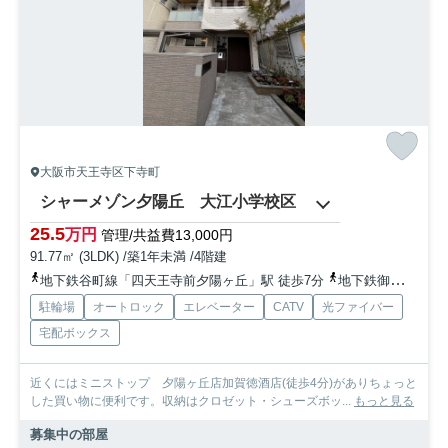
大阪市天王寺区下寺町
シャーメゾン夕陽丘 大江小学校区
25.5
万円
管理/共益費13,000円
91.77㎡ (3LDK) /築1年未満 /4階建
地下鉄谷町線「四天王寺前夕陽ヶ丘」駅 徒歩7分
地下鉄御堂筋線「天王寺」駅 徒歩17分
駐輪場
オートロック
エレベーター
CATV
光ファイバー
宅配ボックス
近くにはミニストップ 夕陽ヶ丘店加賀徳酒店(徒歩4分)がありちょっと
した買い物に便利です。収納はクロゼット・シューズボッ...
もっと見る
募集中の部屋