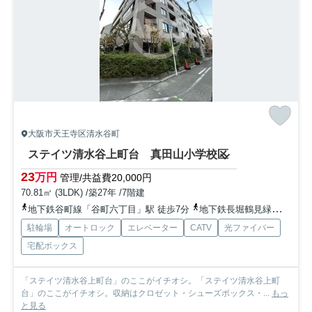
大阪市天王寺区清水谷町
ステイツ清水谷上町台 真田山小学校区
23
万円
管理/共益費20,000円
70.81㎡ (3LDK) /築27年 /7階建
地下鉄谷町線「谷町六丁目」駅 徒歩7分
地下鉄長堀鶴見緑地「松屋町」駅 徒歩13分
駐輪場
オートロック
エレベーター
CATV
光ファイバー
宅配ボックス
「ステイツ清水谷上町台」のここがイチオシ。「ステイツ清水谷上町
台」のここがイチオシ。収納はクロゼット・シューズボックス・...
もっ
と見る