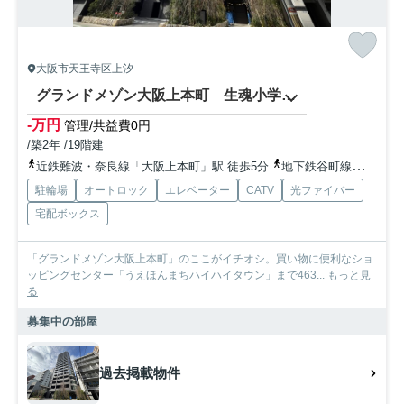
大阪市天王寺区上汐
グランドメゾン大阪上本町 生魂小学校区
-万円
管理/共益費0円
/築2年 /19階建
近鉄難波・奈良線「大阪上本町」駅 徒歩5分
地下鉄谷町線「谷町九丁目」駅 徒歩6分
駐輪場
オートロック
エレベーター
CATV
光ファイバー
宅配ボックス
「グランドメゾン大阪上本町」のここがイチオシ。買い物に便利なショ
ッピングセンター「うえほんまちハイハイタウン」まで463...
もっと見
る
募集中の部屋
過去掲載物件