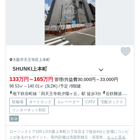
大阪市天王寺区上本町
SHUNKI上本町
133
165
万円～
万円
管理/共益費30,000円～33,000円
98.53㎡～140.01㎡ (3LDK) /予定 /8階建
地下鉄谷町線「四天王寺前夕陽ヶ丘」駅 徒歩3分
近鉄難波・奈良線「大阪上本町」駅 徒歩12分
駐輪場
オートロック
エレベーター
CATV
宅配ボックス
インターネット対応
新築
ローソンストア100 LS大阪上本町八丁目店まで徒歩4分と近場にコンビ
ニがあるのもポイント。室内設備は洗面所独立・浴室乾...
もっと見る