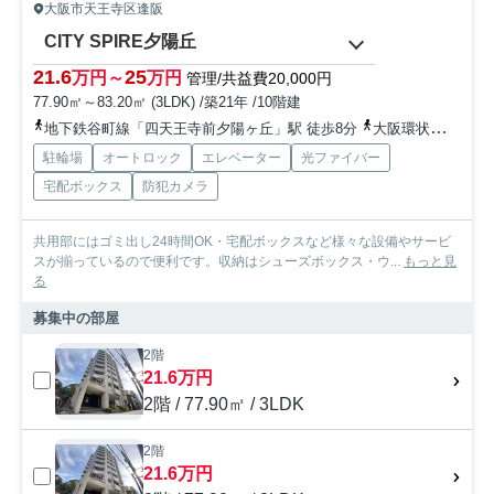
大阪市天王寺区逢阪
CITY SPIRE夕陽丘
21.6
25
万円～
万円
管理/共益費20,000円
77.90㎡～83.20㎡ (3LDK) /築21年 /10階建
地下鉄谷町線「四天王寺前夕陽ヶ丘」駅 徒歩8分
大阪環状線「天王寺」駅 徒歩12分
駐輪場
オートロック
エレベーター
光ファイバー
宅配ボックス
防犯カメラ
共用部にはゴミ出し24時間OK・宅配ボックスなど様々な設備やサービ
スが揃っているので便利です。収納はシューズボックス・ウ...
もっと見
る
募集中の部屋
2階
21.6万円
2階 / 77.90㎡ / 3LDK
2階
21.6万円