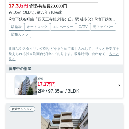
17.3
万円
管理/共益費23,000円
97.35㎡ (3LDK) /築35年 /10階建
地下鉄谷町線「四天王寺前夕陽ヶ丘」駅 徒歩3分
地下鉄御堂筋線「天王寺」駅 徒歩13分
駐輪場
オートロック
エレベーター
CATV
光ファイバー
防犯カメラ
化粧品やスタイリング剤などをまとめて出し入れして、サッと身支度を
整えられる独立洗面台が付いております。収集時間に合わせて...
もっと
見る
募集中の部屋
2階
17.3万円
2階 / 97.35㎡ / 3LDK
賃貸マンション