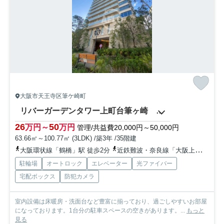
大阪市天王寺区筆ケ崎町
リバーガーデンタワー上町台筆ヶ崎 桃陽小学校
26
50
万円～
万円
管理/共益費20,000円～50,000円
63.66㎡～100.77㎡ (3LDK) /築3年 /35階建
大阪環状線「鶴橋」駅 徒歩2分
近鉄難波・奈良線「大阪上本町」駅 徒歩10分
駐輪場
オートロック
エレベーター
光ファイバー
宅配ボックス
防犯カメラ
室内設備は床暖房・洗面台など豊富に揃っており、過ごしやすいお部屋
になっております。1台分の駐車スペースの空きがあります。...
もっと
見る