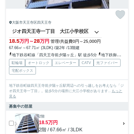
大阪市天王寺区四天王寺
ジオ四天王寺一丁目 大江小学校区
18.5
28
万円～
万円
管理/共益費0円～25,000円
67.66㎡～67.71㎡ (3LDK) /築2年 /13階建
地下鉄谷町線「四天王寺前夕陽ヶ丘」駅 徒歩5分
地下鉄御堂筋線「天王寺」駅 徒歩10分
駐輪場
オートロック
エレベーター
CATV
光ファイバー
宅配ボックス
地下鉄谷町線四天王寺前夕陽ヶ丘駅周辺への引っ越しをお考えなら「ジ
オ四天王寺一丁目」。徒歩5分の場所に大江小学校があります...
もっと
見る
募集中の部屋
2階
18.5万円
2階 / 67.66㎡ / 3LDK