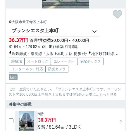
大阪市天王寺区上本町
ブランシエスタ上本町
36.3
万円
管理/共益費20,000円～40,000円
81.64㎡～128.82㎡ (3LDK) /新築 /11階建
近鉄難波・奈良線「大阪上本町」駅 徒歩7分
地下鉄谷町線「谷町九丁目」駅 徒歩9分
駐輪場
オートロック
エレベーター
宅配ボックス
インターネット対応
防犯カメラ
新築
ぜひ一度見ていただきたい、「ブランシエスタ上本町」です。ローソン
ストア100 LS大阪上本町八丁目店まで徒歩3分と近場に...
もっと見る
募集中の部屋
9階
36.3万円
9階 / 81.64㎡ / 3LDK