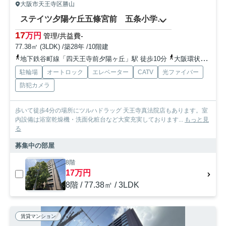
大阪市天王寺区勝山
ステイツ夕陽ケ丘五條宮前 五条小学校区
17
万円
管理/共益費-
77.38㎡ (3LDK) /築28年 /10階建
地下鉄谷町線「四天王寺前夕陽ヶ丘」駅 徒歩10分
大阪環状線「桃谷」駅 徒歩13分
駐輪場
オートロック
エレベーター
CATV
光ファイバー
防犯カメラ
歩いて徒歩4分の場所にツルハドラッグ 天王寺真法院店もあります。室
内設備は浴室乾燥機・洗面化粧台など大変充実しております...
もっと見
る
募集中の部屋
8階
17万円
8階 / 77.38㎡ / 3LDK
賃貸マンション