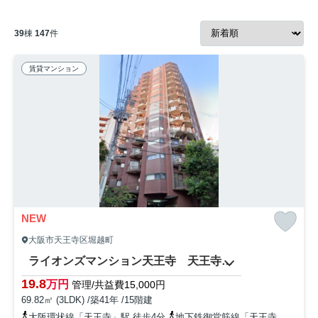
39
棟
147
件
賃貸マンション
NEW
大阪市天王寺区堀越町
ライオンズマンション天王寺 天王寺小学校
19.8
万円
管理/共益費15,000円
69.82㎡ (3LDK) /築41年 /15階建
大阪環状線「天王寺」駅 徒歩4分
地下鉄御堂筋線「天王寺」駅 徒歩5分