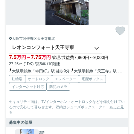
大阪市阿倍野区天王寺町北
レオンコンフォート天王寺東
7.5
7.75
万円～
万円
管理/共益費7,960円～9,000円
27.25㎡ (1DK) /築5年 /10階建
大阪環状線「寺田町」駅 徒歩9分
大阪環状線「天王寺」駅 徒歩15分
駐輪場
オートロック
エレベーター
宅配ボックス
インターネット対応
防犯カメラ
セキュリティ面は、TVインターホン・オートロックなどを備え付けてい
るので安心して暮らせます。収納はシューズボックス・クロ...
もっと見
る
募集中の部屋
3階