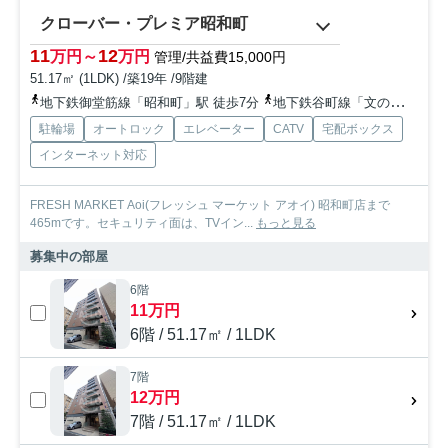
クローバー・プレミア昭和町
11
12
万円～
万円
管理/共益費15,000円
51.17㎡ (1LDK) /築19年 /9階建
地下鉄御堂筋線「昭和町」駅 徒歩7分
地下鉄谷町線「文の里」駅 徒歩12分
駐輪場
オートロック
エレベーター
CATV
宅配ボックス
インターネット対応
FRESH MARKET Aoi(フレッシュ マーケット アオイ) 昭和町店まで
465mです。セキュリティ面は、TVイン...
もっと見る
募集中の部屋
6階
11万円
6階 / 51.17㎡ / 1LDK
7階
12万円
7階 / 51.17㎡ / 1LDK