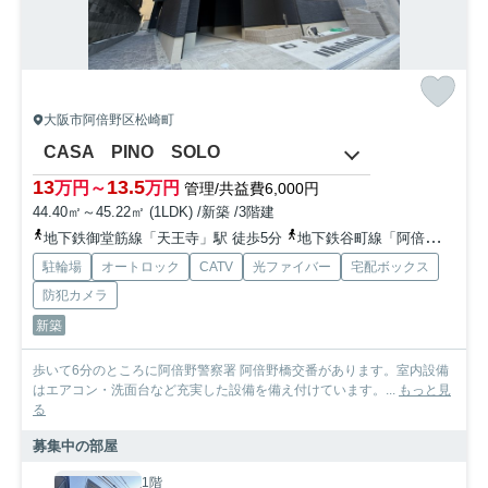
大阪市阿倍野区松崎町
CASA PINO SOLO
13
13.5
万円～
万円
管理/共益費6,000円
44.40㎡～45.22㎡ (1LDK) /新築 /3階建
地下鉄御堂筋線「天王寺」駅 徒歩5分
地下鉄谷町線「阿倍野」駅 徒歩6分
駐輪場
オートロック
CATV
光ファイバー
宅配ボックス
防犯カメラ
新築
歩いて6分のところに阿倍野警察署 阿倍野橋交番があります。室内設備
はエアコン・洗面台など充実した設備を備え付けています。...
もっと見
る
募集中の部屋
1階