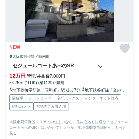
NEW
大阪市阿倍野区阪南町
セジュールコートあべのSR
12
万円
管理/共益費7,000円
53.75㎡ (1LDK) /築11年 /2階建
地下鉄御堂筋線「昭和町」駅 徒歩7分
地下鉄谷町線「文の里」駅 徒歩12分
駐輪場
オートロック
宅配ボックス
インターネット対応
防犯カメラ
敷地内ごみ置き場
大阪市阿倍野区エリアでの住まいなら、住み心地も快適な「セジュール
コートあべのSR」はいかがでしょうか。地下鉄御堂筋線昭和...
もっと
見る