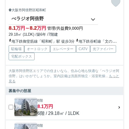
大阪市阿倍野区昭和町
べラジオ阿倍野
8.1
8.2
万円～
万円
管理/共益費9,000円
29.18㎡ (1LDK) /築6年 /7階建
地下鉄御堂筋線「昭和町」駅 徒歩3分
地下鉄谷町線「文の里」駅 徒歩9分
駐輪場
オートロック
エレベーター
CATV
光ファイバー
宅配ボックス
大阪市阿倍野区エリアでの住まいなら、住み心地も快適な「べラジオ阿
倍野」はいかがでしょうか。室内設備は洗面所独立・浴室乾燥...
もっと
見る
募集中の部屋
6階
8.1万円
6階 / 29.18㎡ / 1LDK
6階