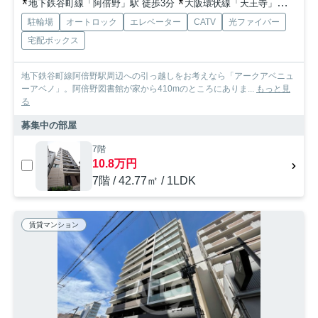
地下鉄谷町線「阿倍野」駅 徒歩3分
大阪環状線「天王寺」駅 徒歩12分
駐輪場
オートロック
エレベーター
CATV
光ファイバー
宅配ボックス
地下鉄谷町線阿倍野駅周辺への引っ越しをお考えなら「アークアベニュ
ーアベノ」。阿倍野図書館が家から410mのところにありま...
もっと見
る
募集中の部屋
7階
10.8万円
7階 / 42.77㎡ / 1LDK
賃貸マンション