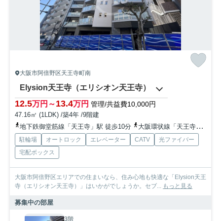
大阪市阿倍野区天王寺町南
Elysion天王寺（エリシオン天王寺）
12.5
13.4
万円～
万円
管理/共益費10,000円
47.16㎡ (1LDK) /築4年 /9階建
地下鉄御堂筋線「天王寺」駅 徒歩10分
大阪環状線「天王寺」駅 徒歩10分
駐輪場
オートロック
エレベーター
CATV
光ファイバー
宅配ボックス
大阪市阿倍野区エリアでの住まいなら、住み心地も快適な「Elysion天王
寺（エリシオン天王寺）」はいかがでしょうか。セブ...
もっと見る
募集中の部屋
3階