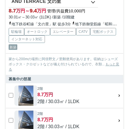
AND TERRACE 文の里
8.7
9.4
万円～
万円
管理/共益費10,000円
30.01㎡～30.03㎡ (1LDK) /新築 /10階建
地下鉄谷町線「文の里」駅 徒歩3分
地下鉄御堂筋線「昭和町」駅 徒歩5分
駐輪場
オートロック
エレベーター
CATV
宅配ボックス
インターネット対応
新築
家から200mの場所に阿倍野文ノ里郵便局があります。収納はシューズ
ボックス・クロゼットなどが備え付けられているので、衣類...
もっと見
る
募集中の部屋
2階
8.7万円
2階 / 30.03㎡ / 1LDK
2階
8.7万円
2階 / 30.03㎡ / 1LDK