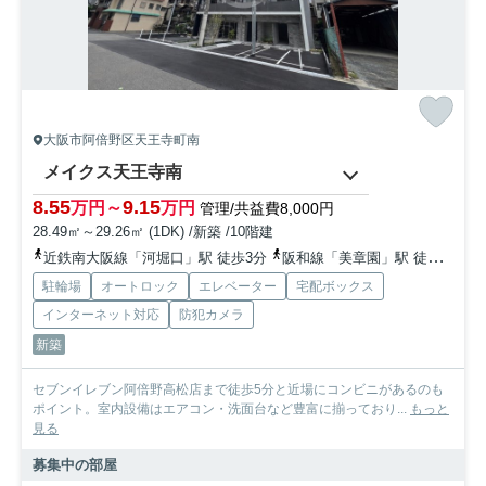
大阪市阿倍野区天王寺町南
メイクス天王寺南
8.55
9.15
万円～
万円
管理/共益費8,000円
28.49㎡～29.26㎡ (1DK) /新築 /10階建
近鉄南大阪線「河堀口」駅 徒歩3分
阪和線「美章園」駅 徒歩7分
駐輪場
オートロック
エレベーター
宅配ボックス
インターネット対応
防犯カメラ
新築
セブンイレブン阿倍野高松店まで徒歩5分と近場にコンビニがあるのも
ポイント。室内設備はエアコン・洗面台など豊富に揃っており...
もっと
見る
募集中の部屋