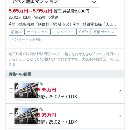
アベノ池田マンション
5.65
5.95
万円～
万円
管理/共益費8,000円
25.02㎡ (1DK) /築29年 /6階建
地下鉄谷町線「阿倍野」駅 徒歩3分
地下鉄御堂筋線「天王寺」駅 徒歩10分
駐輪場
オートロック
エレベーター
CATV
宅配ボックス
インターネット対応
地下鉄谷町線阿倍野駅周辺への引っ越しをお考えなら「アベノ池田マン
ション」。こだわりで選びたい方におすすめ。大阪市阿倍野区...
もっと
見る
募集中の部屋
2階
5.65万円
2階 / 25.02㎡ / 1DK
3階
5.95万円
3階 / 25.02㎡ / 1DK