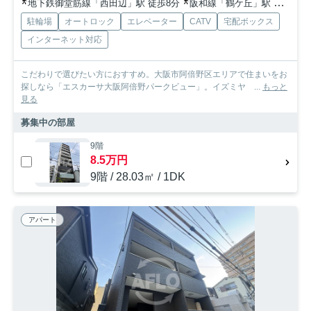
地下鉄御堂筋線「西田辺」駅 徒歩8分
阪和線「鶴ケ丘」駅 徒歩8分
駐輪場
オートロック
エレベーター
CATV
宅配ボックス
インターネット対応
こだわりで選びたい方におすすめ。大阪市阿倍野区エリアで住まいをお
探しなら「エスカーサ大阪阿倍野パークビュー」。イズミヤ ...
もっと
見る
募集中の部屋
9階
8.5万円
9階 / 28.03㎡ / 1DK
アパート