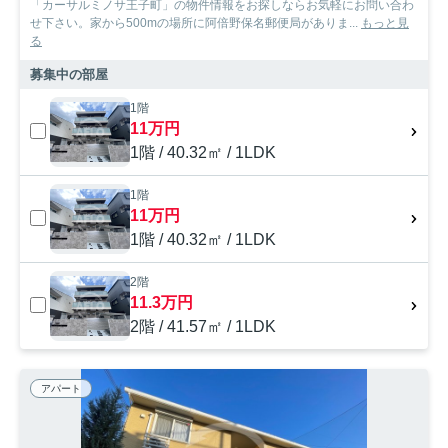
「カーサルミノサ王子町」の物件情報をお探しならお気軽にお問い合わ
せ下さい。家から500mの場所に阿倍野保名郵便局がありま...
もっと見
る
募集中の部屋
1階
11万円
1階 / 40.32㎡ / 1LDK
1階
11万円
1階 / 40.32㎡ / 1LDK
2階
11.3万円
2階 / 41.57㎡ / 1LDK
アパート