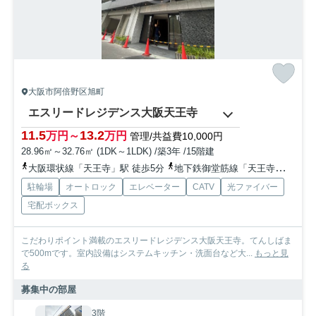
大阪市阿倍野区旭町
エスリードレジデンス大阪天王寺
11.5
13.2
万円～
万円
管理/共益費10,000円
28.96㎡～32.76㎡ (1DK～1LDK) /築3年 /15階建
大阪環状線「天王寺」駅 徒歩5分
地下鉄御堂筋線「天王寺」駅 徒歩5分
駐輪場
オートロック
エレベーター
CATV
光ファイバー
宅配ボックス
こだわりポイント満載のエスリードレジデンス大阪天王寺。てんしばま
で500mです。室内設備はシステムキッチン・洗面台など大...
もっと見
る
募集中の部屋
3階