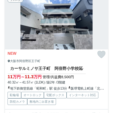
アパート
NEW
大阪市阿倍野区王子町
カーサルミノサ王子町 阿倍野小学校区
11
11.3
万円～
万円
管理/共益費8,500円
40.32㎡～41.57㎡ (1LDK) /築2年 /3階建
地下鉄御堂筋線「昭和町」駅 徒歩13分
阪堺電軌上町線「北畠」駅 徒歩10分
駐輪場
オートロック
宅配ボックス
インターネット対応
防犯カメラ
敷地内ごみ置き場