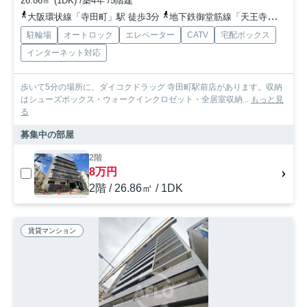
26.86㎡ (1DK) /築4年 /5階建
大阪環状線「寺田町」駅 徒歩3分
地下鉄御堂筋線「天王寺」駅 徒歩10分
駐輪場
オートロック
エレベーター
CATV
宅配ボックス
インターネット対応
歩いて5分の場所に、ダイコクドラッグ 寺田町駅前店があります。収納
はシューズボックス・ウォークインクロゼット・全居室収納...
もっと見
る
募集中の部屋
2階
8万円
2階 / 26.86㎡ / 1DK
賃貸マンション