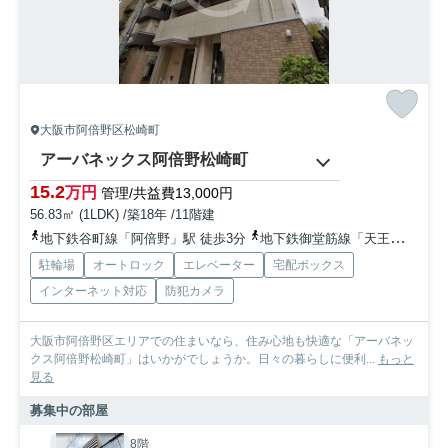
大阪市阿倍野区松崎町
アーバネックス阿倍野松崎町
15.2
万円
管理/共益費13,000円
56.83㎡ (1LDK) /築18年 /11階建
地下鉄谷町線「阿倍野」駅 徒歩3分
地下鉄御堂筋線「天王寺」駅 徒歩5分
駐輪場
オートロック
エレベーター
宅配ボックス
インターネット対応
防犯カメラ
大阪市阿倍野区エリアでの住まいなら、住み心地も快適な「アーバネッ
クス阿倍野松崎町」はいかがでしょうか。日々の暮らしに便利...
もっと
見る
募集中の部屋
8階