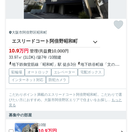
大阪市阿倍野区昭和町
エスリードコート阿倍野昭和町
10.9
万円
管理/共益費10,000円
33.97㎡ (1LDK) /築7年 /10階建
地下鉄御堂筋線「昭和町」駅 徒歩3分
地下鉄谷町線「文の里」駅 徒歩7分
駐輪場
オートロック
エレベーター
宅配ボックス
インターネット対応
防犯カメラ
こだわりポイント満載のエスリードコート阿倍野昭和町。こだわりで選
びたい方におすすめ。大阪市阿倍野区エリアで住まいをお探し...
もっと
見る
募集中の部屋
10階
10.9万円