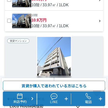
10階 / 33.97㎡ / 1LDK
10階
10.9万円
10階 / 33.97㎡ / 1LDK
賃貸マンション
検索条件を変更
まとめてお問い合わせ
賃貸か購入で迷われている方はこちら
大阪市阿倍野区天王寺町北
来店予約
LINE
電話
Loco House阿倍野