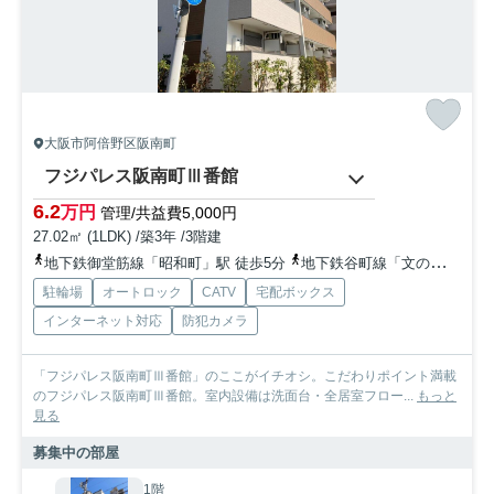
大阪市阿倍野区阪南町
フジパレス阪南町Ⅲ番館
6.2
万円
管理/共益費5,000円
27.02㎡ (1LDK) /築3年 /3階建
地下鉄御堂筋線「昭和町」駅 徒歩5分
地下鉄谷町線「文の里」駅 徒歩9分
駐輪場
オートロック
CATV
宅配ボックス
インターネット対応
防犯カメラ
「フジパレス阪南町Ⅲ番館」のここがイチオシ。こだわりポイント満載
のフジパレス阪南町Ⅲ番館。室内設備は洗面台・全居室フロー...
もっと
見る
募集中の部屋
1階