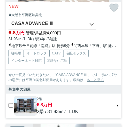
NEW
大阪市平野区加美北
CASA ADVANCE Ⅲ
6.8
万円
管理/共益費4,000円
31.93㎡ (1LDK) /築4年 /3階建
地下鉄千日前線「南巽」駅 徒歩9分
関西本線「平野」駅 徒歩16分
駐輪場
オートロック
CATV
宅配ボックス
インターネット対応
閑静な住宅地
ぜひ一度見ていただきたい、「CASA ADVANCE Ⅲ 」です。歩いて7分
の場所には平野加美北郵便局があります。収納は...
もっと見る
募集中の部屋
2階
6.8万円
2階 / 31.93㎡ / 1LDK