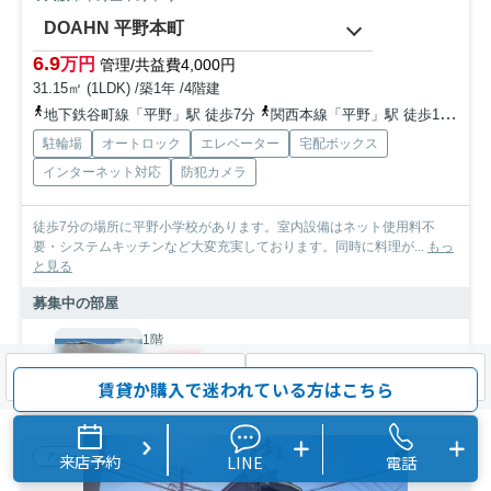
DOAHN 平野本町
6.9
万円
管理/共益費4,000円
31.15㎡ (1LDK) /築1年 /4階建
地下鉄谷町線「平野」駅 徒歩7分
関西本線「平野」駅 徒歩12分
地
駐輪場
オートロック
エレベーター
宅配ボックス
インターネット対応
防犯カメラ
徒歩7分の場所に平野小学校があります。室内設備はネット使用料不
要・システムキッチンなど大変充実しております。同時に料理が...
もっ
と見る
募集中の部屋
1階
6.9万円
検索条件を変更
まとめてお問い合わせ
賃貸か購入で迷われている方はこちら
1階 / 31.15㎡ / 1LDK
来店予約
LINE
電話
アパート