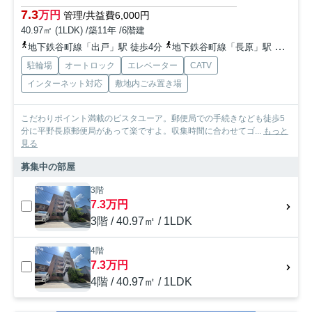
7.3
万円
管理/共益費6,000円
40.97㎡ (1LDK) /築11年 /6階建
地下鉄谷町線「出戸」駅 徒歩4分
地下鉄谷町線「長原」駅 徒歩16分
駐輪場
オートロック
エレベーター
CATV
インターネット対応
敷地内ごみ置き場
こだわりポイント満載のビスタユーア。郵便局での手続きなども徒歩5
分に平野長原郵便局があって楽ですよ。収集時間に合わせてゴ...
もっと
見る
募集中の部屋
3階
7.3万円
3階 / 40.97㎡ / 1LDK
4階
7.3万円
4階 / 40.97㎡ / 1LDK