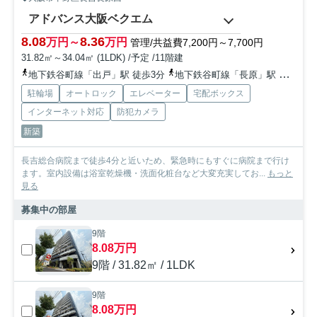
アドバンス大阪ベクエム
8.08
8.36
万円～
万円
管理/共益費7,200円～7,700円
31.82㎡～34.04㎡ (1LDK) /予定 /11階建
地下鉄谷町線「出戸」駅 徒歩3分
地下鉄谷町線「長原」駅 徒歩15分
駐輪場
オートロック
エレベーター
宅配ボックス
インターネット対応
防犯カメラ
新築
長吉総合病院まで徒歩4分と近いため、緊急時にもすぐに病院まで行け
ます。室内設備は浴室乾燥機・洗面化粧台など大変充実してお...
もっと
見る
募集中の部屋
9階
8.08万円
9階 / 31.82㎡ / 1LDK
9階
8.08万円