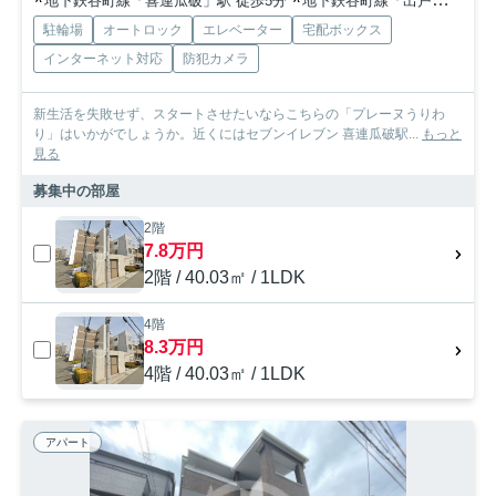
地下鉄谷町線「喜連瓜破」駅 徒歩5分
地下鉄谷町線「出戸」駅 徒歩13分
駐輪場
オートロック
エレベーター
宅配ボックス
インターネット対応
防犯カメラ
新生活を失敗せず、スタートさせたいならこちらの「プレーヌうりわ
り」はいかがでしょうか。近くにはセブンイレブン 喜連瓜破駅...
もっと
見る
募集中の部屋
2階
7.8万円
2階 / 40.03㎡ / 1LDK
4階
8.3万円
4階 / 40.03㎡ / 1LDK
アパート