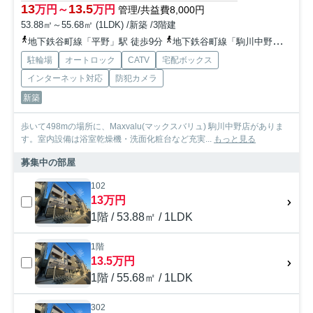
13
13.5
万円～
万円
管理/共益費8,000円
53.88㎡～55.68㎡ (1LDK) /新築 /3階建
地下鉄谷町線「平野」駅 徒歩9分
地下鉄谷町線「駒川中野」駅 徒歩10分
駐輪場
オートロック
CATV
宅配ボックス
インターネット対応
防犯カメラ
新築
歩いて498mの場所に、Maxvalu(マックスバリュ) 駒川中野店がありま
す。室内設備は浴室乾燥機・洗面化粧台など充実...
もっと見る
募集中の部屋
102
13万円
1階 / 53.88㎡ / 1LDK
1階
13.5万円
1階 / 55.68㎡ / 1LDK
302