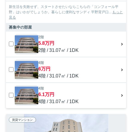
新生活を失敗せず、スタートさせたいならこちらの「コンフォール平
野」はいかがでしょうか。暮らしに便利なサンディ 平野背戸口...
もっと
見る
募集中の部屋
2階
5.8万円
2階 / 31.07㎡ / 1DK
4階
6万円
4階 / 31.07㎡ / 1DK
4階
6.1万円
4階 / 31.07㎡ / 1DK
賃貸マンション