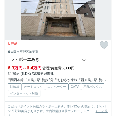
NEW
大阪市平野区加美東
ラ・ポーエあき
6.3
6.4
万円～
万円
管理/共益費5,000円
34.79㎡ (1LDK) /築20年 /6階建
関西本線「加美」駅 徒歩2分
おおさか東線「新加美」駅 徒歩4分
駐輪場
オートロック
エレベーター
CATV
宅配ボックス
インターネット対応
こだわりポイント満載のラ・ポーエあき。歩いて5分の場所に、ジャパ
ン 平野加美店があります。室内設備は全居室フローリング・...
もっと見
る