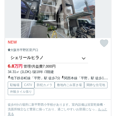
NEW
大阪市平野区背戸口
シェリールヒラノ
6.8
万円
管理/共益費7,000円
34.31㎡ (1LDK) /築18年 /3階建
地下鉄谷町線「平野」駅 徒歩7分
関西本線「平野」駅 徒歩17分
地
駐輪場
CATV
防犯カメラ
敷地内ごみ置き場
閑静な住宅地
外観タイル張り
徒歩4分の場所に新平野西小学校があります。室内設備は浴室乾燥機・
洗面所独立など豊富に揃っており、過ごしやすいお部屋になっ...
もっと
見る