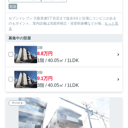
新築
セブンイレブン 大阪喜連5丁目店まで徒歩3分と近場にコンビニがある
のもポイント。室内設備は洗面所独立・浴室乾燥機などが揃...
もっと見
る
募集中の部屋
1階
8.8万円
1階 / 40.05㎡ / 1LDK
3階
9.1万円
3階 / 40.05㎡ / 1LDK
アパート