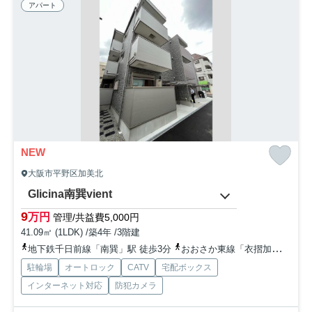
アパート
NEW
大阪市平野区加美北
Glicina南巽vient
9
万円
管理/共益費5,000円
41.09㎡ (1LDK) /築4年 /3階建
地下鉄千日前線「南巽」駅 徒歩3分
おおさか東線「衣摺加美北」駅 徒歩22分
駐輪場
オートロック
CATV
宅配ボックス
インターネット対応
防犯カメラ