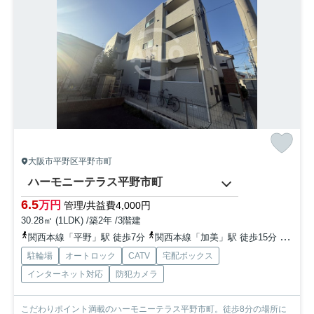
大阪市平野区平野市町
ハーモニーテラス平野市町
6.5
万円
管理/共益費4,000円
30.28㎡ (1LDK) /築2年 /3階建
関西本線「平野」駅 徒歩7分
関西本線「加美」駅 徒歩15分
おおさ
駐輪場
オートロック
CATV
宅配ボックス
インターネット対応
防犯カメラ
こだわりポイント満載のハーモニーテラス平野市町。徒歩8分の場所に