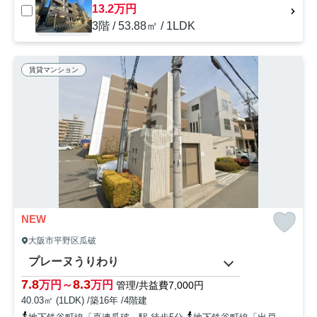
13.2万円
3階 / 53.88㎡ / 1LDK
賃貸マンション
NEW
大阪市平野区瓜破
プレーヌうりわり
7.8
8.3
万円～
万円
管理/共益費7,000円
40.03㎡ (1LDK) /築16年 /4階建