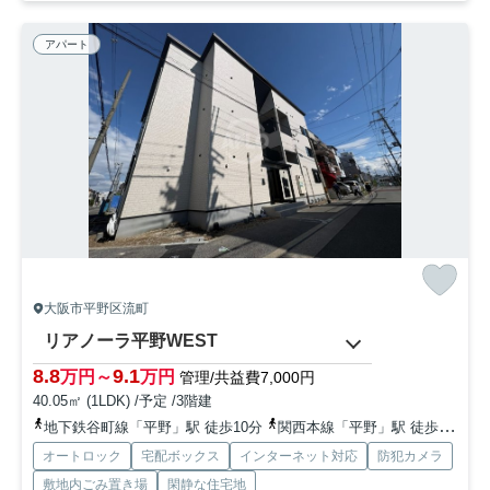
アパート
大阪市平野区流町
リアノーラ平野WEST
8.8
9.1
万円～
万円
管理/共益費7,000円
40.05㎡ (1LDK) /予定 /3階建
地下鉄谷町線「平野」駅 徒歩10分
関西本線「平野」駅 徒歩22分
オートロック
宅配ボックス
インターネット対応
防犯カメラ
敷地内ごみ置き場
閑静な住宅地