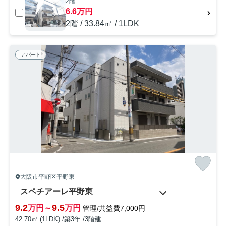
2階
6.6万円
2階 / 33.84㎡ / 1LDK
アパート
大阪市平野区平野東
スペチアーレ平野東
9.2
9.5
万円～
万円
管理/共益費7,000円
42.70㎡ (1LDK) /築3年 /3階建