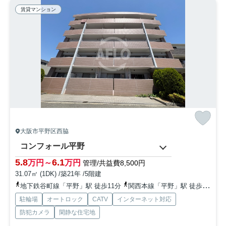
賃貸マンション
大阪市平野区西脇
コンフォール平野
5.8
6.1
万円～
万円
管理/共益費8,500円
31.07㎡ (1DK) /築21年 /5階建
地下鉄谷町線「平野」駅 徒歩11分
関西本線「平野」駅 徒歩15分
駐輪場
オートロック
CATV
インターネット対応
防犯カメラ
閑静な住宅地