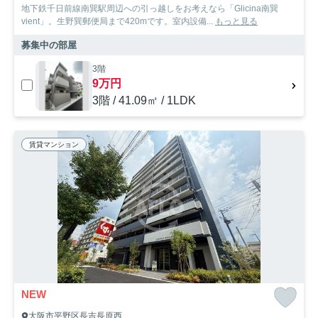
地下鉄千日前線南巽駅周辺への引っ越しをお考えなら「Glicina南巽
vient」。生野巽郵便局まで420mです。室内設備...
もっと見る
募集中の部屋
3階
9万円
3階 / 41.09㎡ / 1LDK
賃貸マンション
NEW
大阪市平野区長吉長原西