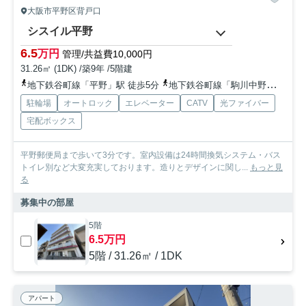
大阪市平野区背戸口
シスイル平野
6.5
万円
管理/共益費10,000円
31.26㎡ (1DK) /築9年 /5階建
地下鉄谷町線「平野」駅 徒歩5分
地下鉄谷町線「駒川中野」駅 徒歩12分
駐輪場
オートロック
エレベーター
CATV
光ファイバー
宅配ボックス
平野郵便局まで歩いて3分です。室内設備は24時間換気システム・バス
トイレ別など大変充実しております。造りとデザインに関し...
もっと見
る
募集中の部屋
5階
6.5万円
5階 / 31.26㎡ / 1DK
アパート