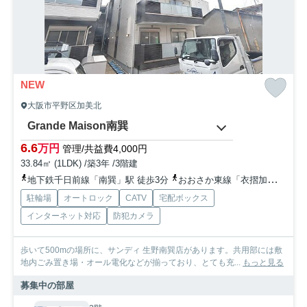
NEW
大阪市平野区加美北
Grande Maison南巽
6.6
万円
管理/共益費4,000円
33.84㎡ (1LDK) /築3年 /3階建
地下鉄千日前線「南巽」駅 徒歩3分
おおさか東線「衣摺加美北」駅 徒歩19分
駐輪場
オートロック
CATV
宅配ボックス
インターネット対応
防犯カメラ
歩いて500mの場所に、サンディ 生野南巽店があります。共用部には敷
地内ごみ置き場・オール電化などが揃っており、とても充...
もっと見る
募集中の部屋