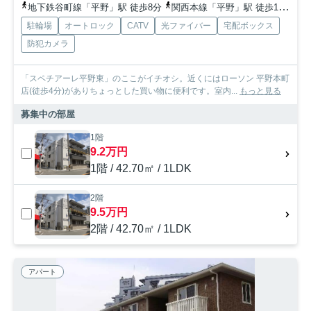
地下鉄谷町線「平野」駅 徒歩8分
関西本線「平野」駅 徒歩15分
関
駐輪場
オートロック
CATV
光ファイバー
宅配ボックス
防犯カメラ
「スペチアーレ平野東」のここがイチオシ。近くにはローソン 平野本町
店(徒歩4分)がありちょっとした買い物に便利です。室内...
もっと見る
募集中の部屋
1階
9.2万円
1階 / 42.70㎡ / 1LDK
2階
9.5万円
2階 / 42.70㎡ / 1LDK
アパート