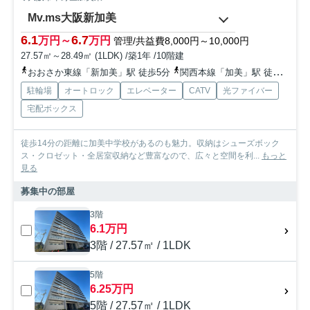
Mv.ms大阪新加美
6.1
6.7
万円～
万円
管理/共益費8,000円～10,000円
27.57㎡～28.49㎡ (1LDK) /築1年 /10階建
おおさか東線「新加美」駅 徒歩5分
関西本線「加美」駅 徒歩7分
駐輪場
オートロック
エレベーター
CATV
光ファイバー
宅配ボックス
徒歩14分の距離に加美中学校があるのも魅力。収納はシューズボック
ス・クロゼット・全居室収納など豊富なので、広々と空間を利...
もっと
見る
募集中の部屋
3階
6.1万円
3階 / 27.57㎡ / 1LDK
5階
6.25万円
5階 / 27.57㎡ / 1LDK