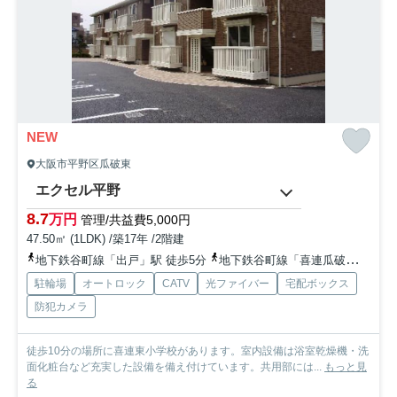
NEW
大阪市平野区瓜破東
エクセル平野
8.7
万円
管理/共益費5,000円
47.50㎡ (1LDK) /築17年 /2階建
地下鉄谷町線「出戸」駅 徒歩5分
地下鉄谷町線「喜連瓜破」駅 徒歩10分
駐輪場
オートロック
CATV
光ファイバー
宅配ボックス
防犯カメラ
徒歩10分の場所に喜連東小学校があります。室内設備は浴室乾燥機・洗
面化粧台など充実した設備を備え付けています。共用部には...
もっと見
る