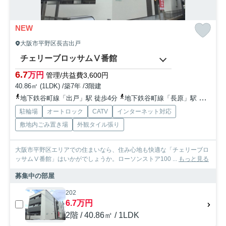
NEW
大阪市平野区長吉出戸
チェリーブロッサムⅤ番館
6.7
万円
管理/共益費3,600円
40.86㎡ (1LDK) /築7年 /3階建
地下鉄谷町線「出戸」駅 徒歩4分
地下鉄谷町線「長原」駅 徒歩14分
駐輪場
オートロック
CATV
インターネット対応
敷地内ごみ置き場
外観タイル張り
大阪市平野区エリアでの住まいなら、住み心地も快適な「チェリーブロ
ッサムⅤ番館」はいかがでしょうか。ローソンストア100 ...
もっと見る
募集中の部屋
202
6.7万円
2階 / 40.86㎡ / 1LDK