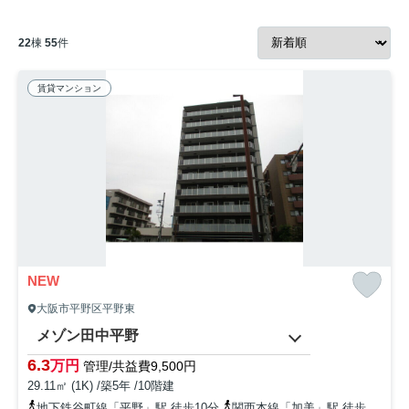
22
棟
55
件
賃貸マンション
NEW
大阪市平野区平野東
メゾン田中平野
6.3
万円
管理/共益費9,500円
29.11㎡ (1K) /築5年 /10階建
地下鉄谷町線「平野」駅 徒歩10分
関西本線「加美」駅 徒歩17分