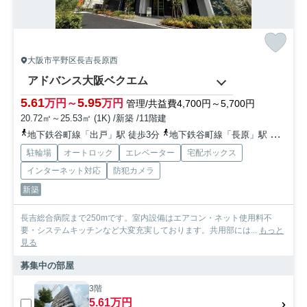
大阪市平野区長吉長原西
アドバンス大阪ベクエム
5.61
5.95
万円～
万円
管理/共益費4,700円～5,700円
20.72㎡～25.53㎡ (1K) /新築 /11階建
地下鉄谷町線「出戸」駅 徒歩3分
地下鉄谷町線「長原」駅 徒歩15分
駐輪場
オートロック
エレベーター
宅配ボックス
インターネット対応
防犯カメラ
新築
長吉総合病院まで250mです。室内設備はエアコン・ネット使用料不
要・システムキッチンなど大変充実しております。共用部には...
もっと
見る
募集中の部屋
3階
5.61万円