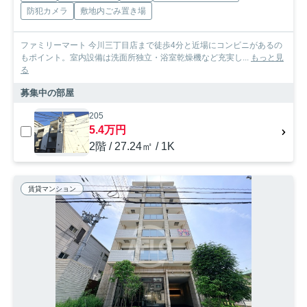
防犯カメラ
敷地内ごみ置き場
ファミリーマート 今川三丁目店まで徒歩4分と近場にコンビニがあるの
もポイント。室内設備は洗面所独立・浴室乾燥機など充実し...
もっと見
る
募集中の部屋
205
5.4万円
2階 / 27.24㎡ / 1K
賃貸マンション