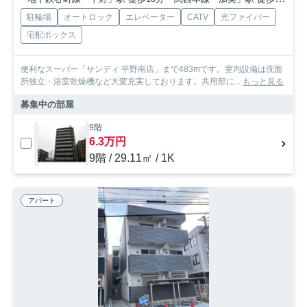
駐輪場
オートロック
エレベーター
CATV
光ファイバー
宅配ボックス
便利なスーパー「サンディ 平野南店」まで483mです。室内設備は洗面
所独立・浴室乾燥機など大変充実しております。共用部に...
もっと見る
募集中の部屋
9階
6.3万円
9階 / 29.11㎡ / 1K
アパート