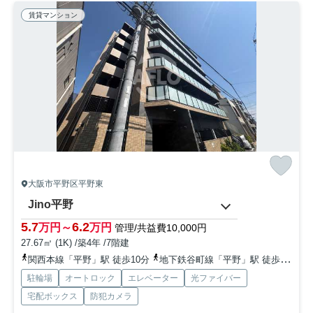
賃貸マンション
大阪市平野区平野東
Jino平野
5.7
6.2
万円～
万円
管理/共益費10,000円
27.67㎡ (1K) /築4年 /7階建
関西本線「平野」駅 徒歩10分
地下鉄谷町線「平野」駅 徒歩10分
駐輪場
オートロック
エレベーター
光ファイバー
宅配ボックス
防犯カメラ