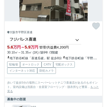
大阪市平野区喜連
フジパレス喜連
5.6
5.9
万円～
万円
管理/共益費4,200円
30.10㎡～31.35㎡ (1K) /築9年 /3階建
地下鉄谷町線「喜連瓜破」駅 徒歩8分
地下鉄谷町線「平野」駅 徒歩12分
駐輪場
オートロック
CATV
宅配ボックス
インターネット対応
防犯カメラ
歩いて徒歩5分の場所にスーパーレットナニワ喜連店があるのもポイン
ト。室内設備は洗面台・全居室フローリング・脱衣所など豊富...
もっと
見る
募集中の部屋