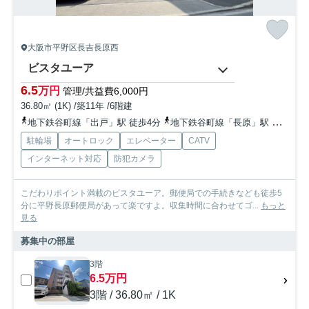
大阪市平野区長吉長原西
ビスタユーア
6.5
万円
管理/共益費6,000円
36.80㎡ (1K) /築11年 /6階建
地下鉄谷町線「出戸」駅 徒歩4分
地下鉄谷町線「長原」駅 徒歩16分
駐輪場
オートロック
エレベーター
CATV
インターネット対応
防犯カメラ
こだわりポイント満載のビスタユーア。郵便局での手続きなども徒歩5
分に平野長原郵便局があって楽ですよ。収集時間に合わせてゴ...
もっと
見る
募集中の部屋
3階
6.5万円
3階 / 36.80㎡ / 1K