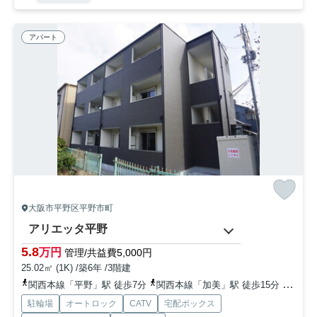
アパート
大阪市平野区平野市町
アリエッタ平野
5.8
万円
管理/共益費5,000円
25.02㎡ (1K) /築6年 /3階建
関西本線「平野」駅 徒歩7分
関西本線「加美」駅 徒歩15分
地下鉄
駐輪場
オートロック
CATV
宅配ボックス