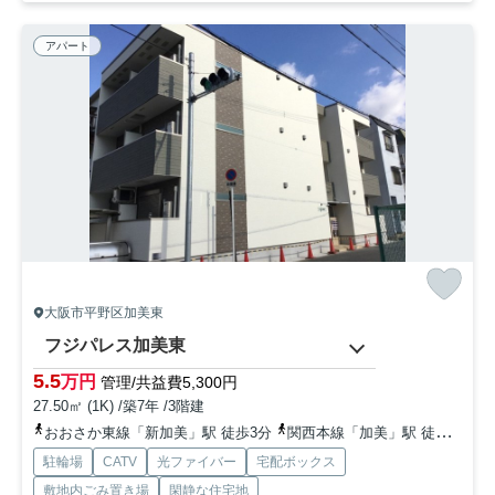
アパート
大阪市平野区加美東
フジパレス加美東
5.5
万円
管理/共益費5,300円
27.50㎡ (1K) /築7年 /3階建
おおさか東線「新加美」駅 徒歩3分
関西本線「加美」駅 徒歩5分
駐輪場
CATV
光ファイバー
宅配ボックス
敷地内ごみ置き場
閑静な住宅地