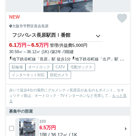
NEW
大阪市平野区長吉長原
フジパレス長原駅西Ⅰ番館
6.1
6.5
万円～
万円
管理/共益費5,000円
30.59㎡～36.12㎡ (1K) /築2年 /3階建
地下鉄谷町線「長原」駅 徒歩1分
地下鉄谷町線「出戸」駅 徒歩15分
駐輪場
オートロック
CATV
宅配ボックス
インターネット対応
防犯カメラ
歩いて徒歩4分の場所にグルメシティ長原店があるのもポイント。セキ
ュリティ面は、オートロック・TVインターホンなど充実して...
もっと見
る
募集中の部屋
103
6.5万円
1階 / 36.12㎡ / 1K