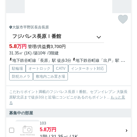
大阪市平野区長吉長原
フジパレス長原Ⅰ番館
5.8
万円
管理/共益費3,700円
31.35㎡ (1K) /築10年 /3階建
地下鉄谷町線「長原」駅 徒歩3分
地下鉄谷町線「出戸」駅 徒歩12分
駐輪場
オートロック
CATV
インターネット対応
防犯カメラ
敷地内ごみ置き場
こだわりポイント満載のフジパレス長原Ⅰ番館。セブンイレブン 大阪長
原駅北店まで徒歩3分と近場にコンビニがあるのもポイント...
もっと見
る
募集中の部屋
103
5.8万円
1階 / 31.35㎡ / 1K