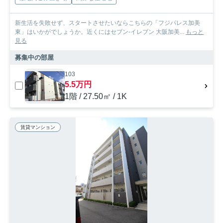
新生活を失敗せず、スタートさせたいならこちらの「フジパレス加美
東」はいかがでしょうか。近くにはセブン-イレブン 大阪加美...
もっと
見る
募集中の部屋
103
5.5万円
1階 / 27.50㎡ / 1K
賃貸マンション