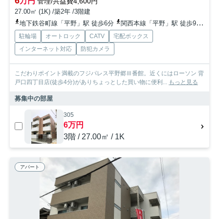
6
万円
管理/共益費4,600円
27.00㎡ (1K) /築2年 /3階建
地下鉄谷町線「平野」駅 徒歩6分
関西本線「平野」駅 徒歩9分
関
駐輪場
オートロック
CATV
宅配ボックス
インターネット対応
防犯カメラ
こだわりポイント満載のフジパレス平野郷Ⅲ番館。近くにはローソン 背
戸口四丁目店(徒歩4分)がありちょっとした買い物に便利...
もっと見る
募集中の部屋
305
6万円
3階 / 27.00㎡ / 1K
アパート