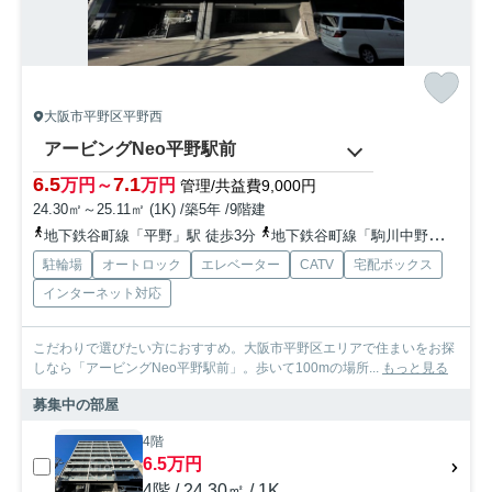
大阪市平野区平野西
アービングNeo平野駅前
6.5
7.1
万円～
万円
管理/共益費9,000円
24.30㎡～25.11㎡ (1K) /築5年 /9階建
地下鉄谷町線「平野」駅 徒歩3分
地下鉄谷町線「駒川中野」駅 徒歩17分
駐輪場
オートロック
エレベーター
CATV
宅配ボックス
インターネット対応
こだわりで選びたい方におすすめ。大阪市平野区エリアで住まいをお探
しなら「アービングNeo平野駅前」。歩いて100mの場所...
もっと見る
募集中の部屋
4階
6.5万円
4階 / 24.30㎡ / 1K