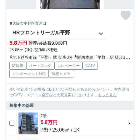
大阪市平野区背戸口
HRフロントリーガル平野
5.8
万円
管理/共益費9,000円
25.06㎡ (1K) /築9年 /8階建
地下鉄谷町線「平野」駅 徒歩3分
関西本線「平野」駅 徒歩15分
地
駐輪場
オートロック
エレベーター
CATV
インターネット対応
防犯カメラ
歩いて徒歩7分の場所にBis(ビス) 平野店があるのもポイント。室内設備
はCATV・エアコン全室など大変充実しております...
もっと見る
募集中の部屋
7階
5.8万円
7階 / 25.06㎡ / 1K