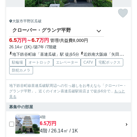
大阪市平野区瓜破
クローバー・グランデ平野
6.5
6.7
万円～
万円
管理/共益費8,000円
26.14㎡ (1K) /築7年 /7階建
地下鉄谷町線「喜連瓜破」駅 徒歩5分
近鉄南大阪線「矢田」駅 徒歩24分
駐輪場
オートロック
エレベーター
CATV
宅配ボックス
防犯カメラ
地下鉄谷町線喜連瓜破駅周辺への引っ越しをお考えなら「クローバー・
グランデ平野」。近くのイオン喜連瓜破駅前店まで徒歩6分で...
もっと
見る
募集中の部屋
4階
6.5万円
4階 / 26.14㎡ / 1K