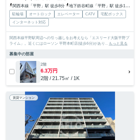
関西本線「平野」駅 徒歩8分
地下鉄谷町線「平野」駅 徒歩10分
関
駐輪場
オートロック
エレベーター
CATV
宅配ボックス
インターネット対応
関西本線平野駅周辺への引っ越しをお考えなら「エスリード大阪平野プ
ライム」。近くにはローソン 平野本町店(徒歩6分)があり...
もっと見る
募集中の部屋
2階
6.3万円
2階 / 21.75㎡ / 1K
賃貸マンション