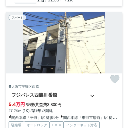
アパート
大阪市平野区西脇
フジパレス西脇Ⅲ番館
5.4
万円
管理/共益費3,800円
27.24㎡ (1K) /築7年 /3階建
関西本線「平野」駅 徒歩9分
関西本線「東部市場前」駅 徒歩15分
駐輪場
オートロック
CATV
インターネット対応