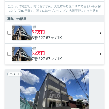
こだわりで選びたい方におすすめ。大阪市平野区エリアで住まいをお探
しなら「Jino平野」。近くにはセブンイレブン 大阪平野...
もっと見る
募集中の部屋
3階
5.7万円
3階 / 27.67㎡ / 1K
7階
6.2万円
7階 / 27.67㎡ / 1K
アパート