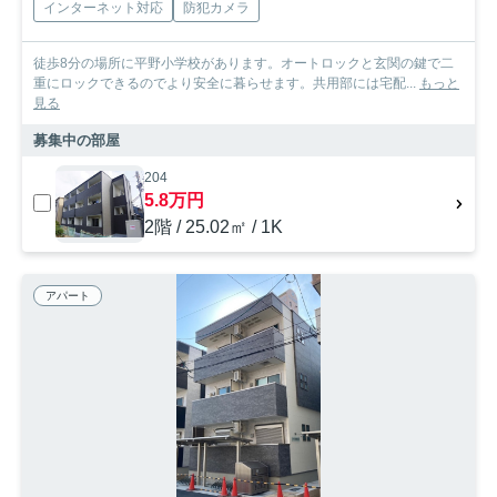
インターネット対応
防犯カメラ
徒歩8分の場所に平野小学校があります。オートロックと玄関の鍵で二
重にロックできるのでより安全に暮らせます。共用部には宅配...
もっと
見る
募集中の部屋
204
5.8万円
2階 / 25.02㎡ / 1K
アパート