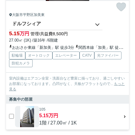
大阪市平野区加美東
ドルフシィア
5.15
万円
管理/共益費8,500円
27.00㎡ (1K) /築16年 /6階建
おおさか東線「新加美」駅 徒歩3分
関西本線「加美」駅 徒歩3分
駐輪場
オートロック
エレベーター
CATV
光ファイバー
防犯カメラ
室内設備はエアコン全室・洗面台など豊富に揃っており、過ごしやすい
お部屋になっております。凸凹がなく、天板がフラットなので...
もっと
見る
募集中の部屋
105
5.15万円
1階 / 27.00㎡ / 1K