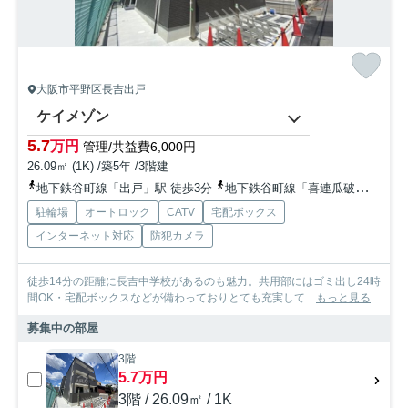
大阪市平野区長吉出戸
ケイメゾン
5.7
万円
管理/共益費6,000円
26.09㎡ (1K) /築5年 /3階建
地下鉄谷町線「出戸」駅 徒歩3分
地下鉄谷町線「喜連瓜破」駅 徒歩15分
駐輪場
オートロック
CATV
宅配ボックス
インターネット対応
防犯カメラ
徒歩14分の距離に長吉中学校があるのも魅力。共用部にはゴミ出し24時
間OK・宅配ボックスなどが備わっておりとても充実して...
もっと見る
募集中の部屋
3階
5.7万円
3階 / 26.09㎡ / 1K