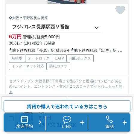
大阪市平野区長吉長原
フジパレス長原駅西Ⅴ番館
6
万円
管理/共益費5,000円
30.31㎡ (1K) /築2年 /3階建
地下鉄谷町線「長原」駅 徒歩6分
地下鉄谷町線「出戸」駅 徒歩11分
駐輪場
オートロック
CATV
宅配ボックス
インターネット対応
防犯カメラ
セブンイレブン 大阪長原3丁目店まで徒歩2分と近場にコンビニがある
のもポイント。エントランス・玄関と2つのロックで守られ...
もっと見
る
募集中の部屋
検索条件を変更
まとめてお問い合わせ
賃貸か購入で迷われている方はこちら
2階
6万円
2階 / 30.31㎡ / 1K
来店予約
LINE
電話