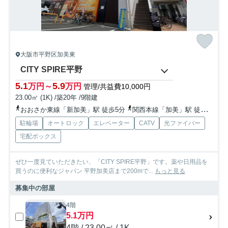
大阪市平野区加美東
CITY SPIRE平野
5.1
5.9
万円～
万円
管理/共益費10,000円
23.00㎡ (1K) /築20年 /9階建
おおさか東線「新加美」駅 徒歩5分
関西本線「加美」駅 徒歩5分
駐輪場
オートロック
エレベーター
CATV
光ファイバー
宅配ボックス
ぜひ一度見ていただきたい、「CITY SPIRE平野」です。薬や日用品を
買うのに便利なジャパン 平野加美店まで200mで...
もっと見る
募集中の部屋
4階
5.1万円
4階 / 23.00㎡ / 1K