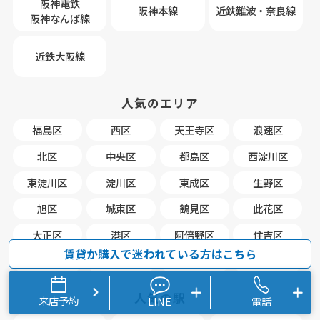
阪神電鉄
阪神本線
近鉄難波・奈良線
阪神なんば線
近鉄大阪線
人気のエリア
福島区
西区
天王寺区
浪速区
北区
中央区
都島区
西淀川区
東淀川区
淀川区
東成区
生野区
旭区
城東区
鶴見区
此花区
大正区
港区
阿倍野区
住吉区
賃貸か購入で迷われている方はこちら
東住吉区
西成区
住之江区
平野区
人気の駅
来店予約
LINE
電話