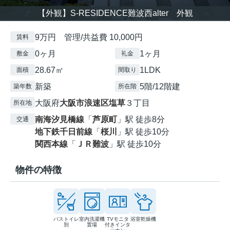
【外観】S-RESIDENCE難波西alter 外観
9万円 管理/共益費 10,000円
賃料
0ヶ月
1ヶ月
敷金
礼金
28.67㎡
1LDK
面積
間取り
新築
5階/12階建
築年数
所在階
大阪府
大阪市浪速区
塩草
３丁目
所在地
南海汐見橋線
「
芦原町
」駅 徒歩8分
交通
地下鉄千日前線
「
桜川
」駅 徒歩10分
関西本線
「
ＪＲ難波
」駅 徒歩10分
物件の特徴
バストイレ
室内洗濯機
TVモニタ
浴室乾燥機
別
置場
付きインタ