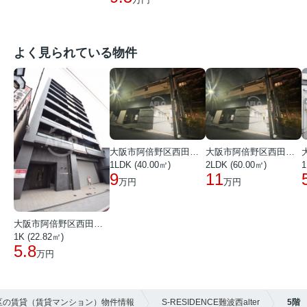
よく見られている物件
大阪市阿倍野区西田辺町１丁目
大阪市阿倍野区西田辺町１丁目
1LDK (40.00㎡)
2LDK (60.00㎡)
1
9
11
万円
万円
大阪市阿倍野区西田辺町１丁目
1K (22.82㎡)
5.8
万円
速区の賃貸（賃貸マンション）物件情報
S-RESIDENCE難波西alter
5階