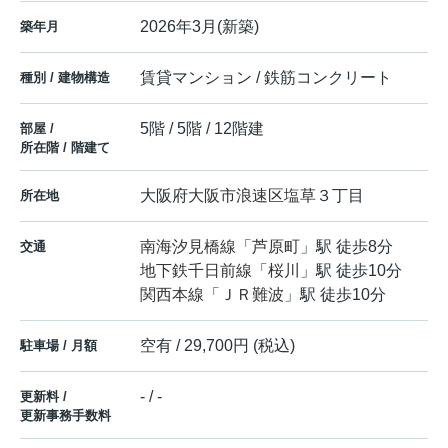
2026年3月(新築)
築年月
賃貸マンション / 鉄筋コンクリート
種別 / 建物構造
5階 / 5階 / 12階建
部屋 /
所在階 / 階建て
大阪府
大阪市浪速区
塩草
３丁目
所在地
南海汐見橋線
「
芦原町
」駅 徒歩8分
交通
地下鉄千日前線
「
桜川
」駅 徒歩10分
関西本線
「
ＪＲ難波
」駅 徒歩10分
空有 / 29,700円 (税込)
駐車場 / 月額
- / -
更新料 /
更新事務手数料