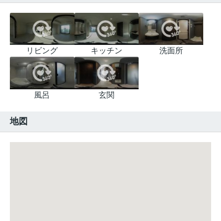
リビング
キッチン
洗面所
風呂
玄関
地図