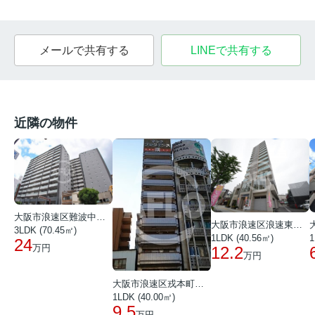
メールで共有する
LINEで共有する
近隣の物件
大阪市浪速区難波中３丁目
大阪市浪速区浪速東１丁目
3LDK (70.45㎡)
1
1LDK (40.56㎡)
24
万円
12.2
万円
大阪市浪速区戎本町１丁目
1LDK (40.00㎡)
9.5
万円