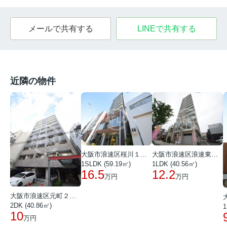
メールで共有する
LINEで共有する
近隣の物件
大阪市浪速区桜川１丁目
大阪市浪速区浪速東１丁目
1SLDK (59.19㎡)
1LDK (40.56㎡)
16.5
12.2
万円
万円
大阪市浪速区元町２丁目
2DK (40.86㎡)
1
10
万円