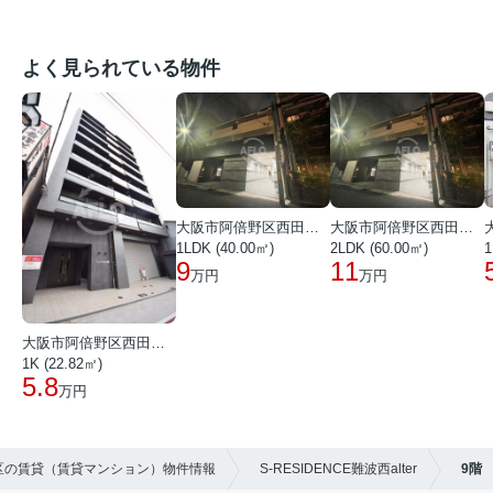
よく見られている物件
大阪市阿倍野区西田辺町１丁目
大阪市阿倍野区西田辺町１丁目
1LDK (40.00㎡)
2LDK (60.00㎡)
1
9
11
万円
万円
大阪市阿倍野区西田辺町１丁目
1K (22.82㎡)
5.8
万円
速区の賃貸（賃貸マンション）物件情報
S-RESIDENCE難波西alter
9階