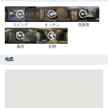
リビング
キッチン
洗面所
風呂
玄関
地図