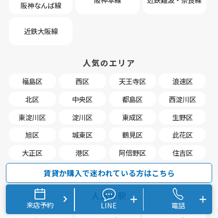
阪神なんば線
近鉄大阪線
人気のエリア
福島区
西区
天王寺区
浪速区
北区
中央区
都島区
西淀川区
東淀川区
淀川区
東成区
生野区
旭区
城東区
鶴見区
此花区
大正区
港区
阿倍野区
住吉区
東住吉区
西成区
住之江区
平野区
賃貸か購入で迷われている方はこちら
人気の駅
来店予約
LINE
電話