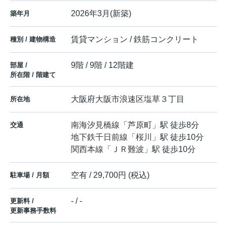
2026年3月(新築)
築年月
賃貸マンション / 鉄筋コンクリート
種別 / 建物構造
9階 / 9階 / 12階建
部屋 /
所在階 / 階建て
大阪府
大阪市浪速区
塩草
３丁目
所在地
南海汐見橋線
「
芦原町
」駅 徒歩8分
交通
地下鉄千日前線
「
桜川
」駅 徒歩10分
関西本線
「
ＪＲ難波
」駅 徒歩10分
空有 / 29,700円 (税込)
駐車場 / 月額
- / -
更新料 /
更新事務手数料