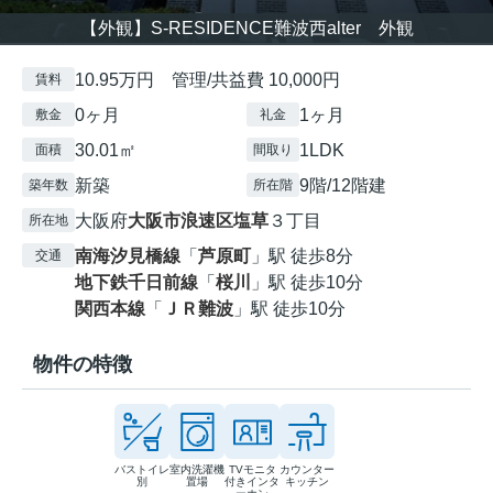
【外観】S-RESIDENCE難波西alter 外観
10.95万円 管理/共益費 10,000円
賃料
0ヶ月
1ヶ月
敷金
礼金
30.01㎡
1LDK
面積
間取り
新築
9階/12階建
築年数
所在階
大阪府
大阪市浪速区
塩草
３丁目
所在地
南海汐見橋線
「
芦原町
」駅 徒歩8分
交通
地下鉄千日前線
「
桜川
」駅 徒歩10分
関西本線
「
ＪＲ難波
」駅 徒歩10分
物件の特徴
バストイレ
室内洗濯機
TVモニタ
カウンター
別
置場
付きインタ
キッチン