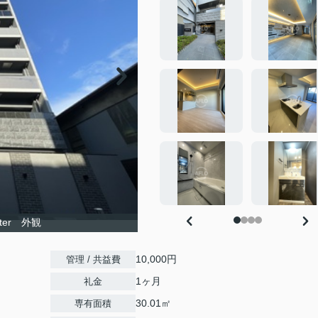
lter 外観
10,000円
管理 / 共益費
1ヶ月
礼金
30.01㎡
専有面積