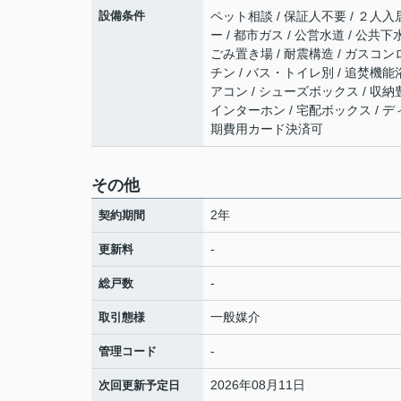
設備条件
ペット相談 / 保証人不要 / ２人入居
ー / 都市ガス / 公営水道 / 公共
ごみ置き場 / 耐震構造 / ガスコン
チン / バス・トイレ別 / 追焚機能浴
アコン / シューズボックス / 収納
インターホン / 宅配ボックス / ディ
期費用カード決済可
その他
2年
契約期間
-
更新料
-
総戸数
一般媒介
取引態様
-
管理コード
2026年08月11日
次回更新予定日