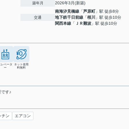
2026年3月(新築)
築年月
南海汐見橋線
「
芦原町
」駅 徒歩8分
地下鉄千日前線
「
桜川
」駅 徒歩10分
交通
関西本線
「
ＪＲ難波
」駅 徒歩10分
エレベータ
ネット使用
ー
料無料
です♪
ッチン
エアコン