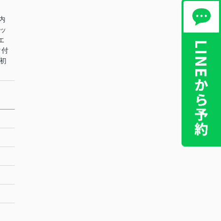
地内
キッ
エ
タ付
 初