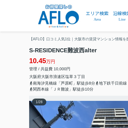
エリア検索
沿線検
Area
Line
【AFLO】口コミ人気1位｜大阪市の賃貸マンション情報を
S-RESIDENCE難波西alter
10.45
万円
管理 / 共益費 10,000円
大阪府
大阪市浪速区
塩草
３丁目
南海汐見橋線「芦原町」駅徒歩8分
地下鉄千日前線
関西本線「ＪＲ難波」駅徒歩10分
1
/
28