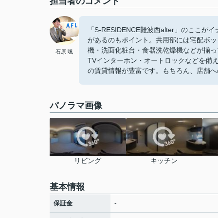
担当者のコメント
「S-RESIDENCE難波西alter」のこ
があるのもポイント。共用部には宅配ボッ
機・洗面化粧台・食器洗乾燥機などが揃っ
石原 颯
TVインターホン・オートロックなどを備
の賃貸情報が豊富です。もちろん、店舗へ
パノラマ画像
リビング
キッチン
基本情報
-
保証金