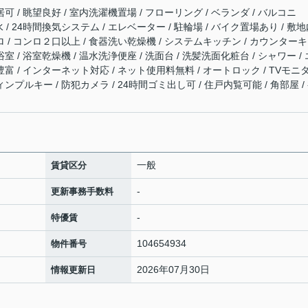
可 / 眺望良好 / 室内洗濯機置場 / フローリング / ベランダ / バルコニ
下水 / 24時間換気システム / エレベーター / 駐輪場 / バイク置場あり / 敷
ロ / コンロ２口以上 / 食器洗い乾燥機 / システムキッチン / カウンター
室 / 浴室乾燥機 / 温水洗浄便座 / 洗面台 / 洗髪洗面化粧台 / シャワー / 
豊富 / インターネット対応 / ネット使用料無料 / オートロック / TVモニ
ンプルキー / 防犯カメラ / 24時間ゴミ出し可 / 住戸内覧可能 / 角部屋 /
一般
賃貸区分
-
更新事務手数料
-
特優賃
104654934
物件番号
2026年07月30日
情報更新日