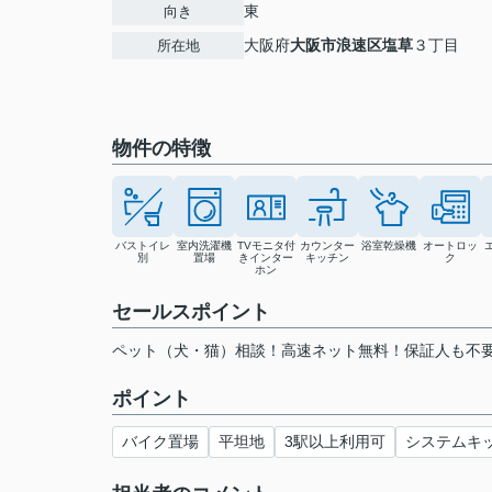
東
向き
大阪府
大阪市浪速区
塩草
３丁目
所在地
物件の特徴
バストイレ
室内洗濯機
TVモニタ付
カウンター
浴室乾燥機
オートロッ
別
置場
きインター
キッチン
ク
ホン
セールスポイント
ペット（犬・猫）相談！高速ネット無料！保証人も不要
ポイント
バイク置場
平坦地
3駅以上利用可
システムキ