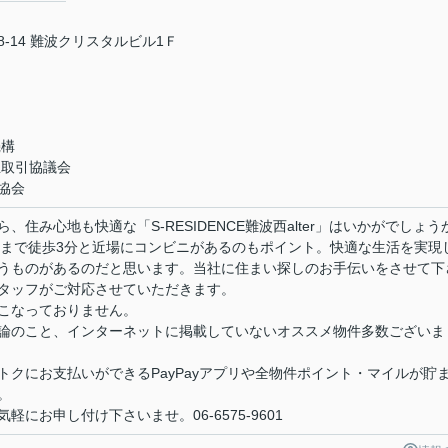
-14 難波クリスタルビル1Ｆ
機構
正取引協議会
協会
住み心地も快適な「S-RESIDENCE難波西alter」はいかがでしょう
荷店まで徒歩3分と近場にコンビニがあるのもポイント。快適な生活を実現
うものがあるのだと思います。当社に住まい探しのお手伝いをさせて下
タッフがご対応させていただきます。
こなっておりません。
論のこと、インターネットに掲載していないオススメ物件多数ございま
クにお支払いができるPayPayアプリや全物件ポイント・マイルが貯
。
にお申し付け下さいませ。06-6575-9601