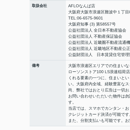
取扱会社
AFLOなんば店
大阪府大阪市浪速区難波中１丁目8
TEL:06-6575-9601
大阪府知事 (3) 第58557号
公益社団法人 全日本不動産協会
公益社団法人 不動産保証協会
公益社団法人 近畿圏不動産流通
公益社団法人 近畿地区不動産公
公益財団法人 日本賃貸住宅管理
備考
大阪市浪速区エリアでの住まいなら、
ローソンストア100 LS浪速稲
くれる要素の一つに、住まいとい
い。大阪府内全域、経験豊富なス
尚、弊社ではおとり広告は一切お
お問い合わせいただいた物件は勿
す。
当店では、スマホでカンタン・おト
クレジットカード決済が可能です
また、分割支払いも可能です。お気軽