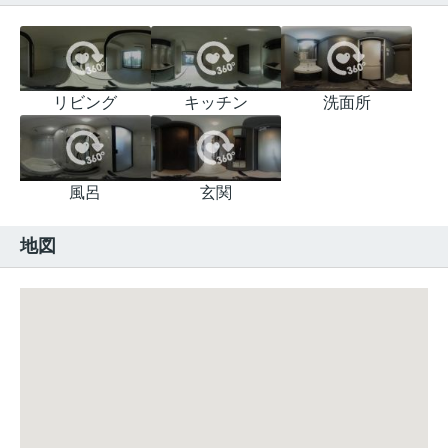
リビング
キッチン
洗面所
風呂
玄関
地図