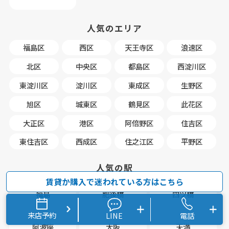
人気のエリア
福島区
西区
天王寺区
浪速区
北区
中央区
都島区
西淀川区
東淀川区
淀川区
東成区
生野区
旭区
城東区
鶴見区
此花区
大正区
港区
阿倍野区
住吉区
東住吉区
西成区
住之江区
平野区
人気の駅
賃貸か購入で迷われている方はこちら
福島
肥後橋
四ツ橋
来店予約
LINE
電話
阿波座
大阪
天満