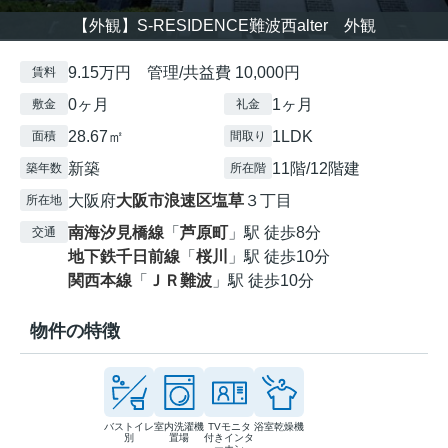
【外観】S-RESIDENCE難波西alter 外観
9.15万円 管理/共益費 10,000円
賃料
0ヶ月
1ヶ月
敷金
礼金
28.67㎡
1LDK
面積
間取り
新築
11階/12階建
築年数
所在階
大阪府
大阪市浪速区
塩草
３丁目
所在地
南海汐見橋線
「
芦原町
」駅 徒歩8分
交通
地下鉄千日前線
「
桜川
」駅 徒歩10分
関西本線
「
ＪＲ難波
」駅 徒歩10分
物件の特徴
バストイレ
室内洗濯機
TVモニタ
浴室乾燥機
別
置場
付きインタ