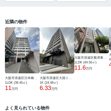
近隣の物件
大阪市浪速区敷津東２丁目
4
1LDK (44.56㎡)
11.6
万円
大阪市浪速区日本橋東１丁目
大阪市浪速区大国１丁目
1LDK (38.45㎡)
1K (24.48㎡)
11
6.33
万円
万円
よく見られている物件