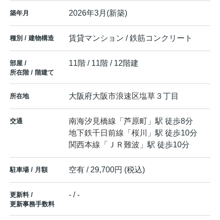
2026年3月(新築)
築年月
賃貸マンション / 鉄筋コンクリート
種別 / 建物構造
11階 / 11階 / 12階建
部屋 /
所在階 / 階建て
大阪府
大阪市浪速区
塩草
３丁目
所在地
南海汐見橋線
「
芦原町
」駅 徒歩8分
交通
地下鉄千日前線
「
桜川
」駅 徒歩10分
関西本線
「
ＪＲ難波
」駅 徒歩10分
空有 / 29,700円 (税込)
駐車場 / 月額
- / -
更新料 /
更新事務手数料