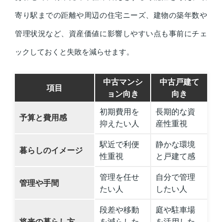
寄り駅までの距離や周辺の住宅ニーズ、建物の築年数や
管理状況など、資産価値に影響しやすい点も事前にチェ
ックしておくと失敗を減らせます。
中古マンシ
中古戸建て
項目
ョン向き
向き
初期費用を
長期的な資
予算と費用感
抑えたい人
産性重視
駅近で利便
静かな環境
暮らしのイメージ
性重視
と戸建て感
管理を任せ
自分で管理
管理や手間
たい人
したい人
段差や移動
庭や駐車場
将来の暮らし方
を減らした
を活用した