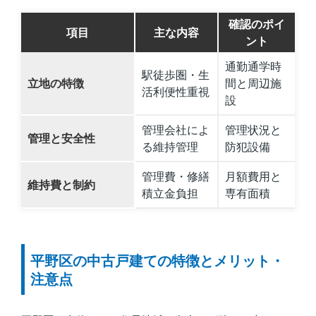
確認のポイ
項目
主な内容
ント
通勤通学時
駅徒歩圏・生
立地の特徴
間と周辺施
活利便性重視
設
管理会社によ
管理状況と
管理と安全性
る維持管理
防犯設備
管理費・修繕
月額費用と
維持費と制約
積立金負担
専有面積
平野区の中古戸建ての特徴とメリット・
注意点