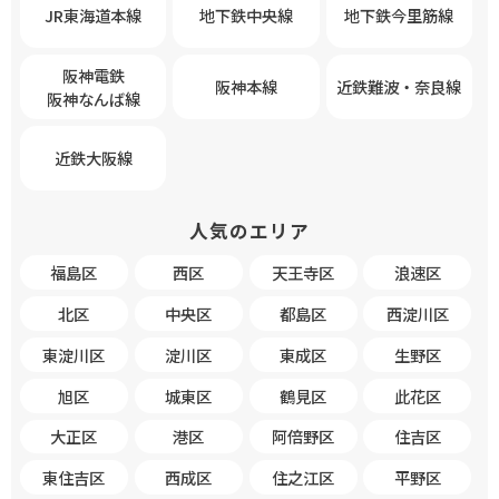
JR東海道本線
地下鉄中央線
地下鉄今里筋線
阪神電鉄
阪神本線
近鉄難波・奈良線
阪神なんば線
近鉄大阪線
人気のエリア
福島区
西区
天王寺区
浪速区
北区
中央区
都島区
西淀川区
東淀川区
淀川区
東成区
生野区
旭区
城東区
鶴見区
此花区
大正区
港区
阿倍野区
住吉区
東住吉区
西成区
住之江区
平野区