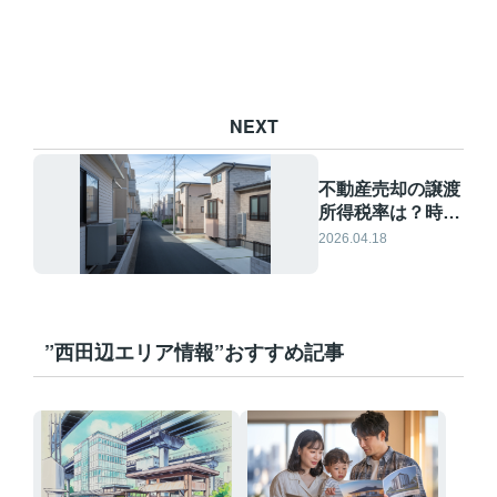
NEXT
不動産売却の譲渡
所得税率は？時期
で変わる税負担と
2026.04.18
手取り額の考え方
”西田辺エリア情報”おすすめ記事