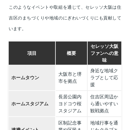
このようなイベントや取組を通じて、セレッソ大阪は住
吉区のまちづくりや地域のにぎわいづくりにも貢献して
います。
セレッソ大阪
項目
概要
ファンへの意
味
身近な地域ク
大阪市と堺
ホームタウン
ラブとして応
市を拠点
援
長居公園内
住吉区周辺か
ホームスタジアム
ヨドコウ桜
ら通いやすい
スタジアム
観戦拠点
区制記念事
地域行事を通
連携イベント
業や区民ま
じたクラブと