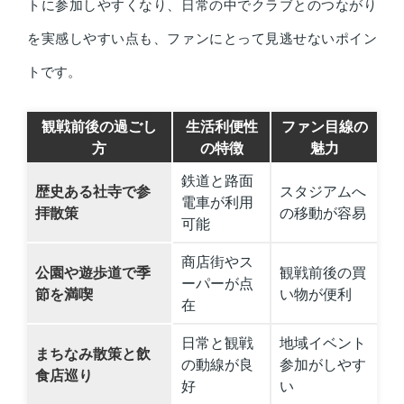
トに参加しやすくなり、日常の中でクラブとのつながり
を実感しやすい点も、ファンにとって見逃せないポイン
トです。
観戦前後の過ごし
生活利便性
ファン目線の
方
の特徴
魅力
鉄道と路面
歴史ある社寺で参
スタジアムへ
電車が利用
拝散策
の移動が容易
可能
商店街やス
公園や遊歩道で季
観戦前後の買
ーパーが点
節を満喫
い物が便利
在
日常と観戦
地域イベント
まちなみ散策と飲
の動線が良
参加がしやす
食店巡り
好
い