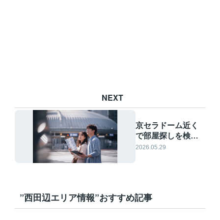
NEXT
京セラドーム近く
で部屋探しを検討
中？アクセスが良
2026.05.29
いエリア選びのコ
ツを解説
”西田辺エリア情報”おすすめ記事