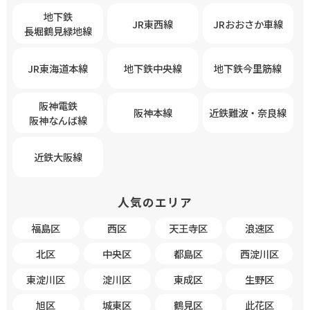
地下鉄
JR東西線
JRおおさか車線
長堀鶴見緑地線
JR東海道本線
地下鉄中央線
地下鉄今里筋線
阪神電鉄
阪神本線
近鉄難波・奈良線
阪神なんば線
近鉄大阪線
人気のエリア
福島区
西区
天王寺区
浪速区
北区
中央区
都島区
西淀川区
東淀川区
淀川区
東成区
生野区
旭区
城東区
鶴見区
此花区