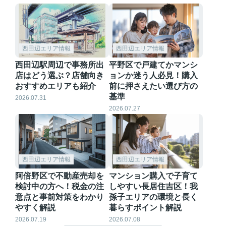
西田辺エリア情報
西田辺エリア情報
西田辺駅周辺で事務所出
平野区で戸建てかマンシ
店はどう選ぶ？店舗向き
ョンか迷う人必見！購入
おすすめエリアも紹介
前に押さえたい選び方の
基準
2026.07.31
2026.07.27
西田辺エリア情報
西田辺エリア情報
阿倍野区で不動産売却を
マンション購入で子育て
検討中の方へ！税金の注
しやすい長居住吉区！我
意点と事前対策をわかり
孫子エリアの環境と長く
やすく解説
暮らすポイント解説
2026.07.19
2026.07.08