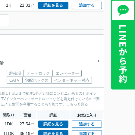
1K
21.31㎡
詳細を見る
追加する
5階
駐輪場
オートロック
エレベーター
CATV
宅配ボックス
インターネット対応
土町1丁目店まで徒歩1分と近場にコンビニがあるのもポイン
TVインターホン・オートロックなどを備え付けているので安
々と空間を利用することも可能です。...
もっと見る
間取り
面積
詳細
お気に入り
1DK
27.54㎡
詳細を見る
追加する
1LDK
35.19㎡
詳細を見る
追加する