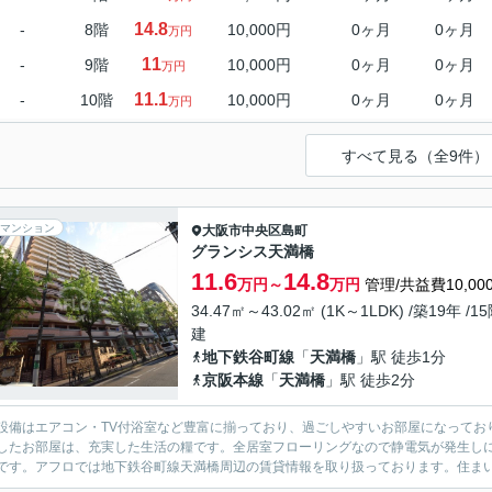
14.8
-
8階
10,000円
0ヶ月
0ヶ月
万円
11
-
9階
10,000円
0ヶ月
0ヶ月
万円
11.1
-
10階
10,000円
0ヶ月
0ヶ月
万円
すべて見る（全9件）
マンション
大阪市中央区
島町
グランシス天満橋
11.6
14.8
万円～
万円
管理/共益費10,00
34.47㎡～43.02㎡ (1K～1LDK) /築19年 /1
建
地下鉄谷町線
「
天満橋
」駅 徒歩1分
京阪本線
「
天満橋
」駅 徒歩2分
設備はエアコン・TV付浴室など豊富に揃っており、過ごしやすいお部屋になってお
したお部屋は、充実した生活の糧です。全居室フローリングなので静電気が発生し
です。アフロでは地下鉄谷町線天満橋周辺の賃貸情報を取り扱っております。住まい