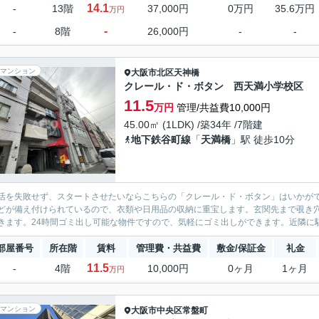
14.1
-
13階
37,000円
0万円
35.6万円
万円
-
-
8階
26,000円
-
-
マンション
大阪市北区
天神橋
クレール・ド・ボタン 西天満小学校区
11.5
万円
管理/共益費10,000円
45.00㎡ (1LDK) /築34年 /7階建
地下鉄谷町線
「
天満橋
」駅 徒歩10分
活を失敗せず、スタートさせたいならこちらの「クレール・ド・ボタン」はいかが
どが備え付けられているので、衣類や日用品の収納に重宝します。玄関先まで覗き
きます。24時間ゴミ出し可能な物件ですので、気軽にゴミ出しができます。近隣に駐
部屋番号
所在階
賃料
管理費・共益費
敷金/保証金
礼金
11.5
-
4階
10,000円
0ヶ月
1ヶ月
万円
マンション
大阪市中央区
常盤町