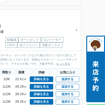
円
階建
駐輪場
オートロック
エレベーター
CATV
光ファイバー
宅配ボックス
ンターホン・オートロックなどを備え付けているので安心して
お部屋になっております。収納はクロゼット・シューズボック
いて、アクセスが良いです。大阪市中央...
もっと見る
間取り
面積
詳細
お気に入り
1DK
22.61㎡
詳細を見る
追加する
1LDK
28.29㎡
詳細を見る
追加する
1LDK
28.29㎡
詳細を見る
追加する
1LDK
29.25㎡
詳細を見る
追加する