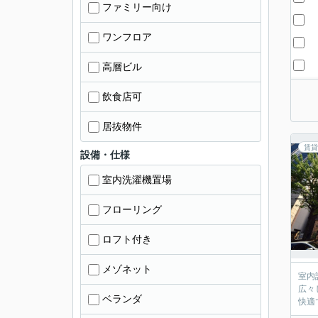
ファミリー向け
ワンフロア
高層ビル
飲食店可
居抜物件
賃貸
設備・仕様
室内洗濯機置場
フローリング
ロフト付き
メゾネット
室内
広々
ベランダ
快適