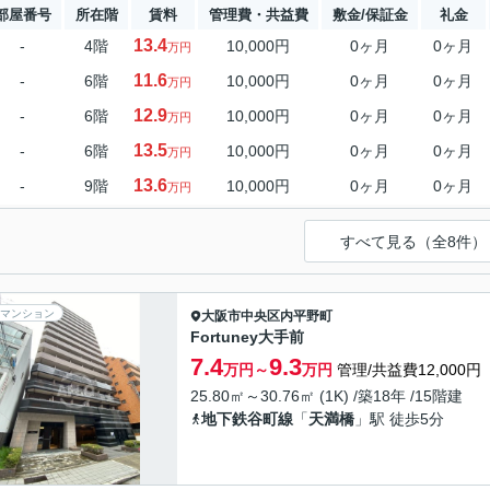
部屋番号
所在階
賃料
管理費・共益費
敷金/保証金
礼金
13.4
-
4階
10,000円
0ヶ月
0ヶ月
万円
11.6
-
6階
10,000円
0ヶ月
0ヶ月
万円
12.9
-
6階
10,000円
0ヶ月
0ヶ月
万円
13.5
-
6階
10,000円
0ヶ月
0ヶ月
万円
13.6
-
9階
10,000円
0ヶ月
0ヶ月
万円
すべて見る（全8件）
マンション
大阪市中央区
内平野町
Fortuney大手前
7.4
9.3
万円～
万円
管理/共益費12,000円
25.80㎡～30.76㎡ (1K) /築18年 /15階建
地下鉄谷町線
「
天満橋
」駅 徒歩5分