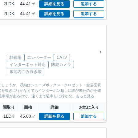
2LDK
44.41㎡
詳細を見る
追加する
2LDK
44.41㎡
詳細を見る
追加する
駐輪場
エレベーター
CATV
インターネット対応
防犯カメラ
敷地内ごみ置き場
でしょうか。収納はシューズボックス・クロゼット・全居室収
穴を覗きに行かなくてもインターホン越しに誰が来たのかを確
車場があるので、遠くまで駐車しに行かな...
もっと見る
間取り
面積
詳細
お気に入り
1LDK
45.00㎡
詳細を見る
追加する