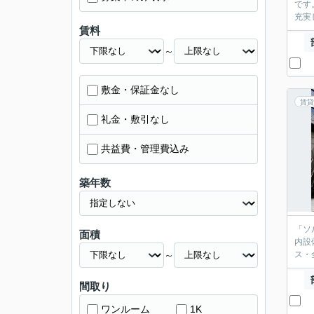
です
充実
賃料
～
敷金・保証金なし
賃貸
礼金・敷引なし
共益費・管理費込み
築年数
「ソ
面積
内設
～
ス・
間取り
ワンルーム
1K