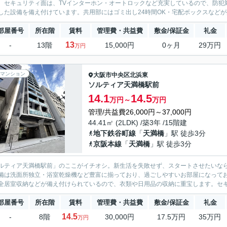
。セキュリティ面は、TVインターホン・オートロックなど充実しているので、防犯
した設備を備え付けています。共用部にはゴミ出し24時間OK・宅配ボックスなどが揃
部屋番号
所在階
賃料
管理費・共益費
敷金/保証金
礼金
13
-
13階
15,000円
0ヶ月
29万円
万円
マンション
大阪市中央区
北浜東
ソルティア天満橋駅前
14.1
14.5
万円～
万円
管理/共益費26,000円～37,000円
44.41㎡ (2LDK) /築3年 /15階建
地下鉄谷町線
「
天満橋
」駅 徒歩3分
京阪本線
「
天満橋
」駅 徒歩3分
ルティア天満橋駅前」のここがイチオシ。新生活を失敗せず、スタートさせたいな
備は洗面所独立・浴室乾燥機など豊富に揃っており、過ごしやすいお部屋になって
全居室収納などが備え付けられているので、衣類や日用品の収納に重宝します。セキュ
部屋番号
所在階
賃料
管理費・共益費
敷金/保証金
礼金
14.5
-
8階
30,000円
17.5万円
35万円
万円