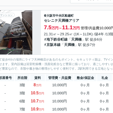
マンション
大阪市中央区
船越町
セレニテ天満橋アリア
7.5
11.1
万円～
万円
管理/共益費10,000
21.31㎡～29.25㎡ (1K～1LDK) /築4年 /13
地下鉄谷町線
「
天満橋
」駅 徒歩6分
京阪本線
「
天満橋
」駅 徒歩7分
て徒歩4分の場所にライフ天神橋店があるのもポイント。セキュリティ面は、TVイ
せます。室内設備は浴室乾燥機・洗面化粧台など豊富に揃っており、過ごしやすい
ど豊富なので、衣類や履き物の整理がしやすく便利です。2駅利用できる立地となって
部屋番号
所在階
賃料
管理費・共益費
敷金/保証金
礼金
8
-
3階
10,000円
0ヶ月
0ヶ月
万円
10.5
-
3階
10,000円
0ヶ月
0ヶ月
万円
10.7
-
6階
10,000円
0ヶ月
0ヶ月
万円
10.9
-
7階
10,000円
0ヶ月
0ヶ月
万円