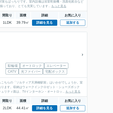
対策もばっちりです。室内設備は浴室乾燥機・洗面化粧台など
っており、とても充実しています...
もっと見る
間取り
面積
詳細
お気に入り
1LDK
39.79㎡
詳細を見る
追加する
駐輪場
オートロック
エレベーター
CATV
光ファイバー
宅配ボックス
らこちらの「ソルティア天満橋駅前」はいかがでしょうか。室
おります。収納はウォークインクロゼット・シューズボック
リティ面は、TVインターホン・オートロッ...
もっと見る
間取り
面積
詳細
お気に入り
2LDK
44.41㎡
詳細を見る
追加する