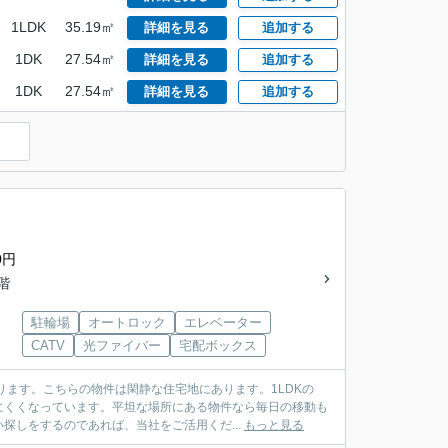
1LDK
35.19㎡
詳細を見る
追加する
1DK
27.54㎡
詳細を見る
追加する
1DK
27.54㎡
詳細を見る
追加する
0円
5階
駐輪場
オートロック
エレベーター
CATV
光ファイバー
宅配ボックス
ります。こちらの物件は閑静な住宅地にあります。1LDKの
にくくなっています。平坦な場所にある物件なら毎日の移動も
探しをするのであれば、当社をご活用くだ...
もっと見る