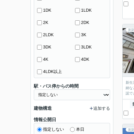
1DK
1LDK
2K
2DK
賃貸
2LDK
3K
3DK
3LDK
4K
4DK
4LDK以上
新生
駅・バス停からの時間
納な
認で
建物構造
追加する
情報公開日
指定しない
本日
賃貸