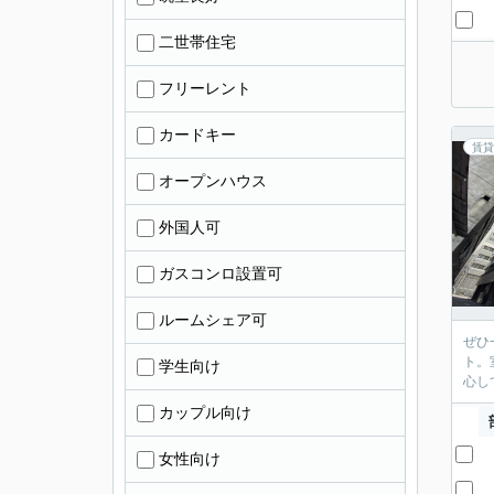
二世帯住宅
フリーレント
カードキー
賃貸
オープンハウス
外国人可
ガスコンロ設置可
ルームシェア可
ぜひ
ト。
学生向け
心し
カップル向け
女性向け