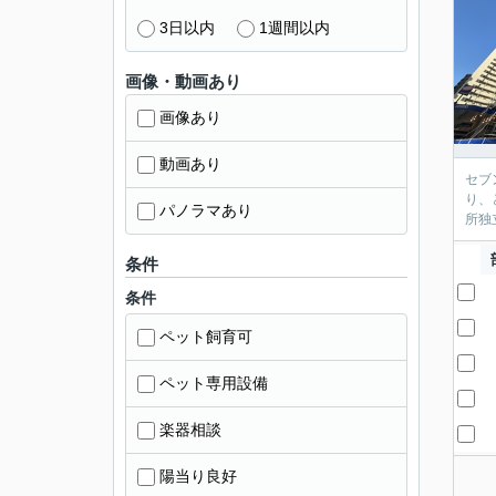
3日以内
1週間以内
画像・動画あり
画像あり
動画あり
セブ
り、
パノラマあり
所独
条件
条件
ペット飼育可
ペット専用設備
楽器相談
陽当り良好