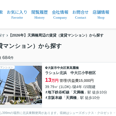
索
お気に入り
閲覧履歴
会社情報
お問合せ
店舗情報
Favorite
History
Company
Contact
Shop
【2026年】天満橋周辺の賃貸（賃貸マンション）から探す
探す
賃貸マンション）から探す
684
棟
件
マンション
大阪市中央区
東高麗橋
ラシュレ北浜 中大江小学校区
13
万円
管理/共益費15,000円
39.79㎡ (1LDK) /築4年 /15階建
地下鉄谷町線
「
天満橋
」駅 徒歩10分
京阪本線
「
天満橋
」駅 徒歩10分
ら399mの場所に北浜東郵便局があります。収納はシューズボックス・クロゼット