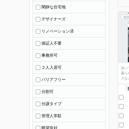
閑静な住宅地
賃貸
デザイナーズ
リノベーション済
保証人不要
事務所可
２人入居可
歩い
暮ら
スな
バリアフリー
分割可
分譲タイプ
管理人常駐
眺望良好