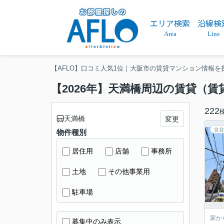
エリア検索
沿線検
Area
Line
【AFLO】口コミ人気1位｜大阪市の賃貸マンション情報を
【2026年】天満橋周辺の賃貸（
222
天満橋
変更
賃貸
物件種別
居住用
店舗
事務所
土地
その他事業用
駐車場
家か
募集中のみ表示