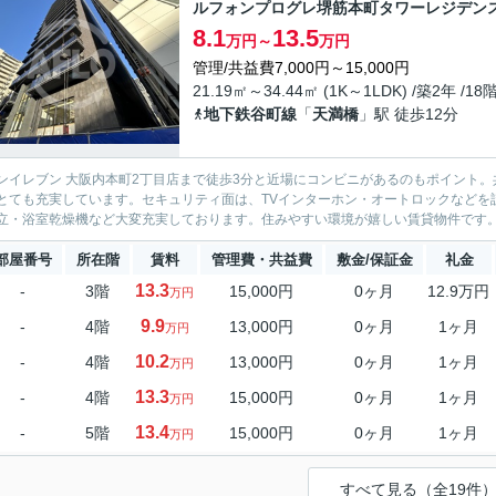
ルフォンプログレ堺筋本町タワーレジデン
8.1
13.5
万円～
万円
管理/共益費7,000円～15,000円
21.19㎡～34.44㎡ (1K～1LDK) /築2年 /18
地下鉄谷町線
「
天満橋
」駅 徒歩12分
ンイレブン 大阪内本町2丁目店まで徒歩3分と近場にコンビニがあるのもポイント。
とても充実しています。セキュリティ面は、TVインターホン・オートロックなどを
立・浴室乾燥機など大変充実しております。住みやすい環境が嬉しい賃貸物件です。レイ
部屋番号
所在階
賃料
管理費・共益費
敷金/保証金
礼金
13.3
-
3階
15,000円
0ヶ月
12.9万円
万円
9.9
-
4階
13,000円
0ヶ月
1ヶ月
万円
10.2
-
4階
13,000円
0ヶ月
1ヶ月
万円
13.3
-
4階
15,000円
0ヶ月
1ヶ月
万円
13.4
-
5階
15,000円
0ヶ月
1ヶ月
万円
すべて見る（全19件