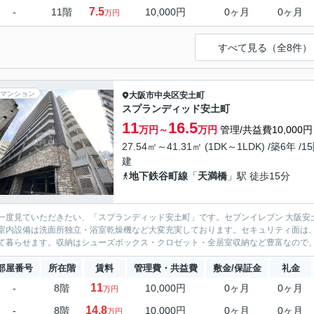
7.5
-
11階
10,000円
0ヶ月
0ヶ月
万円
すべて見る（全8件）
マンション
大阪市中央区
安土町
スプランディッド安土町
11
16.5
万円～
万円
管理/共益費10,000円
27.54㎡～41.31㎡ (1DK～1LDK) /築6年 /1
建
地下鉄谷町線
「
天満橋
」駅 徒歩15分
一度見ていただきたい、「スプランディッド安土町」です。セブンイレブン 大阪安
室内設備は洗面所独立・浴室乾燥機など大変充実しております。セキュリティ面は、
て暮らせます。収納はシューズボックス・クロゼット・全居室収納など豊富なので、広
部屋番号
所在階
賃料
管理費・共益費
敷金/保証金
礼金
11
-
8階
10,000円
0ヶ月
0ヶ月
万円
14.8
-
8階
10,000円
0ヶ月
0ヶ月
万円