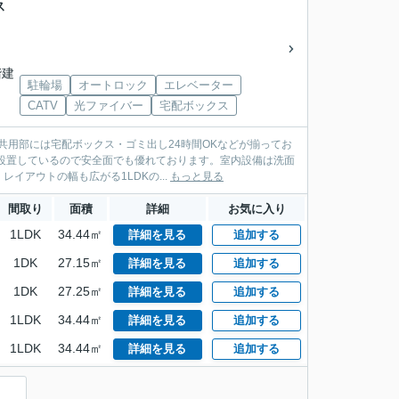
ス
階建
駐輪場
オートロック
エレベーター
CATV
光ファイバー
宅配ボックス
共用部には宅配ボックス・ゴミ出し24時間OKなどが揃ってお
設置しているので安全面でも優れております。室内設備は洗面
アウトの幅も広がる1LDKの...
もっと見る
間取り
面積
詳細
お気に入り
1LDK
34.44㎡
詳細を見る
追加する
1DK
27.15㎡
詳細を見る
追加する
1DK
27.25㎡
詳細を見る
追加する
1LDK
34.44㎡
詳細を見る
追加する
1LDK
34.44㎡
詳細を見る
追加する
）