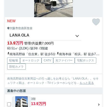
NEW
大阪市住吉区住吉
LANA OLA
13.9
万円
管理/共益費7,000円
60.51㎡ (2LDK) /築3年 /3階建
南海高野線「住吉東」駅 徒歩5分
南海本線「粉浜」駅 徒歩7分
阪
駐輪場
オートロック
CATV
光ファイバー
宅配ボックス
防犯カメラ
南海高野線住吉東周辺への引っ越しをお考えなら「LANA OLA」。セキ
ュリティ面は、オートロック・TVインターホンなどを...
もっと見る
募集中の部屋
3階
13.9万円