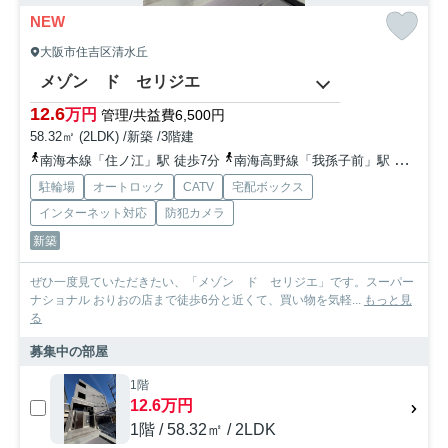
NEW
大阪市住吉区清水丘
メゾン ド セリジエ
12.6
万円
管理/共益費6,500円
58.32㎡ (2LDK) /新築 /3階建
南海本線「住ノ江」駅 徒歩7分
南海高野線「我孫子前」駅 徒歩10分
駐輪場
オートロック
CATV
宅配ボックス
インターネット対応
防犯カメラ
新築
ぜひ一度見ていただきたい、「メゾン ド セリジエ」です。スーパー
ナショナル おりおの店まで徒歩6分と近くて、買い物を気軽...
もっと見
る
募集中の部屋
1階
12.6万円
1階 / 58.32㎡ / 2LDK