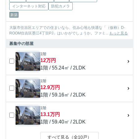
インターネット対応
防犯カメラ
新築
大阪市住吉区エリアでの住まいなら、住み心地も快適な「（仮称）D-
ROOM住吉区墨江4丁目PJ」はいかがでしょうか。ファミ...
もっと見る
募集中の部屋
1階
12万円
1階 / 55.24㎡ / 2LDK
1階
12.9万円
1階 / 59.16㎡ / 2LDK
1階
13.1万円
1階 / 59.40㎡ / 2LDK
すべて見る（全10戸）