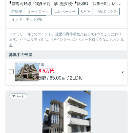
南海高野線「我孫子前」駅 徒歩1分
阪和線「我孫子町」駅 徒歩12分
駐輪場
オートロック
エレベーター
CATV
宅配ボックス
インターネット対応
ファミリー向けのポイント、遠里小野小学校が徒歩8分のところにあり
ます。セキュリティ面は、TVインターホン・オートロックな...
もっと見
る
募集中の部屋
5階
8.5万円
5階 / 65.00㎡ / 2LDK
アパート