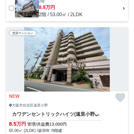
2階
8.9万円
2階 / 53.00㎡ / 2LDK
賃貸マンション
NEW
大阪市住吉区遠里小野
カワデンセントリックハイツ(遠里小野小学校区)
8.5
万円
管理/共益費13,000円
65.00㎡ (2LDK) /築30年 /9階建