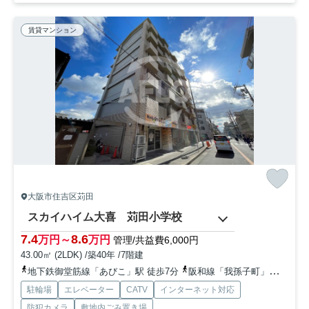
賃貸マンション
大阪市住吉区苅田
スカイハイム大喜 苅田小学校
7.4
8.6
万円～
万円
管理/共益費6,000円
43.00㎡ (2LDK) /築40年 /7階建
地下鉄御堂筋線「あびこ」駅 徒歩7分
阪和線「我孫子町」駅 徒歩10分
駐輪場
エレベーター
CATV
インターネット対応
防犯カメラ
敷地内ごみ置き場