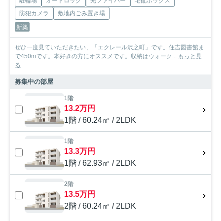
駐輪場
オートロック
光ファイバー
宅配ボックス
防犯カメラ
敷地内ごみ置き場
新築
ぜひ一度見ていただきたい、「エクレール沢之町」です。住吉図書館ま
で450mです。本好きの方にオススメです。収納はウォーク...
もっと見
る
募集中の部屋
1階
13.2万円
1階 / 60.24㎡ / 2LDK
1階
13.3万円
1階 / 62.93㎡ / 2LDK
2階
13.5万円
2階 / 60.24㎡ / 2LDK