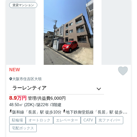
賃貸マンション
NEW
大阪市住吉区大領
ラーレンティア
8.9
万円
管理/共益費6,000円
48.50㎡ (2DK) /築22年 /3階建
阪和線「長居」駅 徒歩10分
地下鉄御堂筋線「長居」駅 徒歩10分
駐輪場
オートロック
エレベーター
CATV
光ファイバー
宅配ボックス