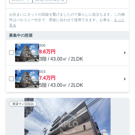
お住まいにネットの回線を繋げましたので暮らしに役立ちます。この物
件はバルコニー付きで、用途に合わせて使用できます。お車を...
もっと
見る
募集中の部屋
306
8.6万円
3階 / 43.00㎡ / 2LDK
503
7.4万円
5階 / 43.00㎡ / 2LDK
賃貸マンション