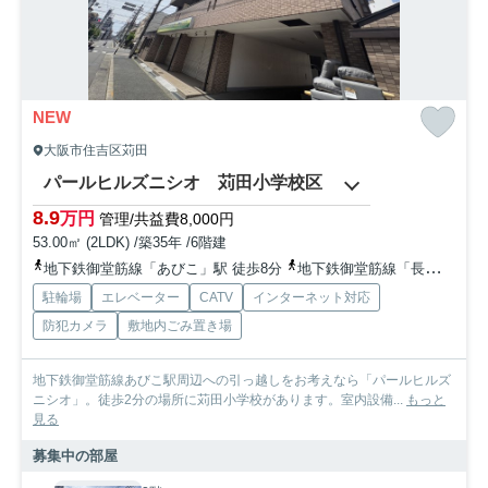
NEW
大阪市住吉区苅田
パールヒルズニシオ 苅田小学校区
8.9
万円
管理/共益費8,000円
53.00㎡ (2LDK) /築35年 /6階建
地下鉄御堂筋線「あびこ」駅 徒歩8分
地下鉄御堂筋線「長居」駅 徒歩12分
駐輪場
エレベーター
CATV
インターネット対応
防犯カメラ
敷地内ごみ置き場
地下鉄御堂筋線あびこ駅周辺への引っ越しをお考えなら「パールヒルズ
ニシオ」。徒歩2分の場所に苅田小学校があります。室内設備...
もっと
見る
募集中の部屋