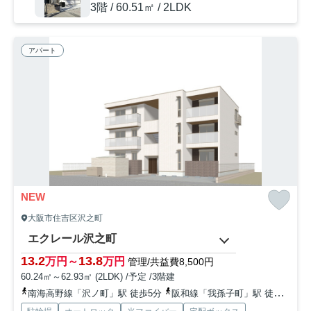
3階 / 60.51㎡ / 2LDK
アパート
NEW
大阪市住吉区沢之町
エクレール沢之町
13.2
13.8
万円～
万円
管理/共益費8,500円
60.24㎡～62.93㎡ (2LDK) /予定 /3階建
南海高野線「沢ノ町」駅 徒歩5分
阪和線「我孫子町」駅 徒歩10分