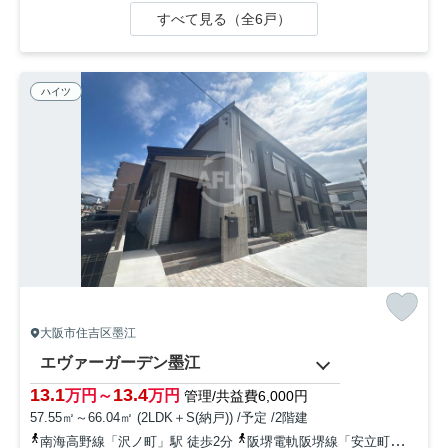
すべて見る（全6戸）
ハイツ
大阪市住吉区墨江
エヴァーガーデン墨江
13.1
13.4
万円～
万円
管理/共益費6,000円
57.55㎡～66.04㎡ (2LDK＋S(納戸)) /予定 /2階建
南海高野線「沢ノ町」駅 徒歩2分
阪堺電軌阪堺線「安立町」駅 徒歩8分