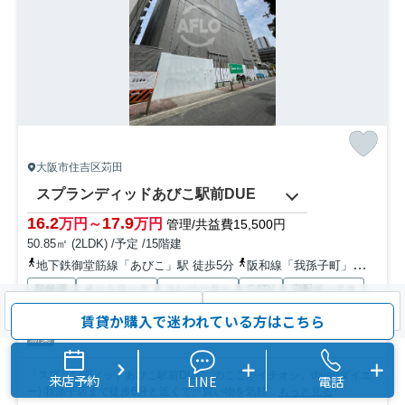
大阪市住吉区苅田
スプランディッドあびこ駅前DUE
16.2
17.9
万円～
万円
管理/共益費15,500円
50.85㎡ (2LDK) /予定 /15階建
地下鉄御堂筋線「あびこ」駅 徒歩5分
阪和線「我孫子町」駅 徒歩15分
駐輪場
オートロック
エレベーター
CATV
宅配ボックス
検索条件を変更
まとめてお問い合わせ
インターネット対応
賃貸か購入で迷われている方はこちら
新築
「スプランディッドあびこ駅前DUE」のここがイチオシ。daiei(ダイエ
来店予約
LINE
電話
ー) 我孫子店まで徒歩6分と近くて、買い物を気軽...
もっと見る