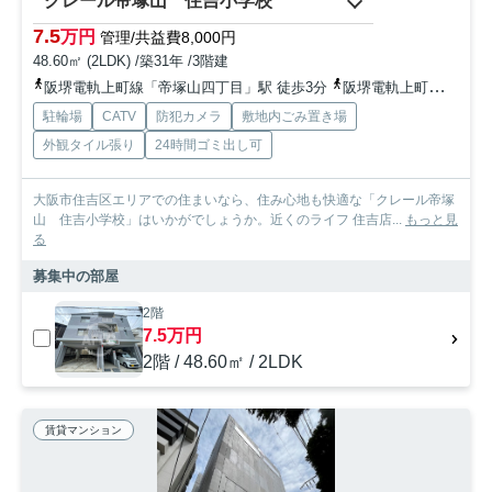
クレール帝塚山 住吉小学校
7.5
万円
管理/共益費8,000円
48.60㎡ (2LDK) /築31年 /3階建
阪堺電軌上町線「帝塚山四丁目」駅 徒歩3分
阪堺電軌上町線「帝塚山三丁目」駅 徒歩5分
駐輪場
CATV
防犯カメラ
敷地内ごみ置き場
外観タイル張り
24時間ゴミ出し可
大阪市住吉区エリアでの住まいなら、住み心地も快適な「クレール帝塚
山 住吉小学校」はいかがでしょうか。近くのライフ 住吉店...
もっと見
る
募集中の部屋
2階
7.5万円
2階 / 48.60㎡ / 2LDK
賃貸マンション