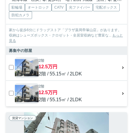
駐輪場
オートロック
CATV
光ファイバー
宅配ボックス
防犯カメラ
家から徒歩6分にドラッグストア「プラザ薬局帝塚山店」があります。
収納はシューズボックス・クロゼット・全居室収納など豊富な...
もっと
見る
募集中の部屋
2階
12.5万円
2階 / 55.15㎡ / 2LDK
2階
12.5万円
2階 / 55.15㎡ / 2LDK
賃貸マンション