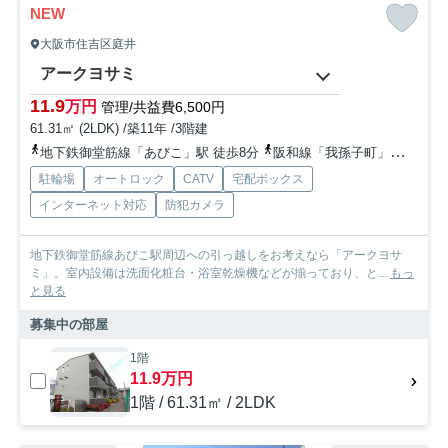
NEW
大阪市住吉区庭井
アークヨサミ
11.9
万円
管理/共益費6,500円
61.31㎡ (2LDK) /築11年 /3階建
地下鉄御堂筋線「あびこ」駅 徒歩8分
阪和線「我孫子町」駅 徒歩20分
駐輪場
オートロック
CATV
宅配ボックス
インターネット対応
防犯カメラ
地下鉄御堂筋線あびこ駅周辺への引っ越しをお考えなら「アークヨサ
ミ」。室内設備は洗面化粧台・浴室乾燥機などが揃っており、と...
もっ
と見る
募集中の部屋
1階
11.9万円
1階 / 61.31㎡ / 2LDK