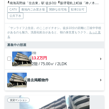
南海高野線「住吉東」駅 徒歩3分
阪堺電軌上町線「神ノ木」駅 徒歩8分
CATV
敷地内ごみ置き場
閑静な住宅地
駐車2台可
公共下水
「サンライフ上住吉」のここがイチオシ。徒歩10分の距離に三稜中学校
があるのも魅力。洗面化粧台があると、朝の身支度もラクラ...
もっと見
る
募集中の部屋
2階
13.2万円
2階 / 75.00㎡ / 2LDK
過去掲載物件
賃貸マンション