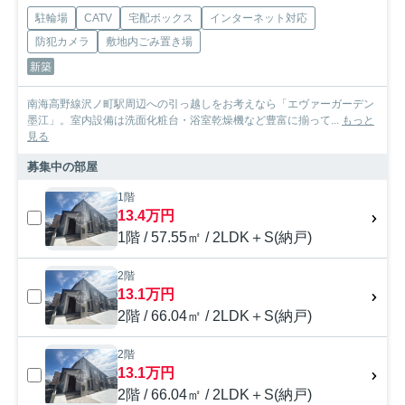
駐輪場
CATV
宅配ボックス
インターネット対応
防犯カメラ
敷地内ごみ置き場
新築
南海高野線沢ノ町駅周辺への引っ越しをお考えなら「エヴァーガーデン
墨江」。室内設備は洗面化粧台・浴室乾燥機など豊富に揃って...
もっと
見る
募集中の部屋
1階
13.4万円
1階 / 57.55㎡ / 2LDK＋S(納戸)
2階
13.1万円
2階 / 66.04㎡ / 2LDK＋S(納戸)
2階
13.1万円
2階 / 66.04㎡ / 2LDK＋S(納戸)