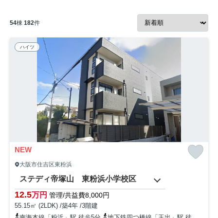
54
棟
182
件
ハイツ
NEW
大阪市住吉区東粉浜
ステディ帝塚山 東粉浜小学校区
12.5
万円
管理/共益費8,000円
55.15㎡ (2LDK) /築4年 /3階建
南海本線「粉浜」駅 徒歩5分
地下鉄四つ橋線「玉出」駅 徒歩10分