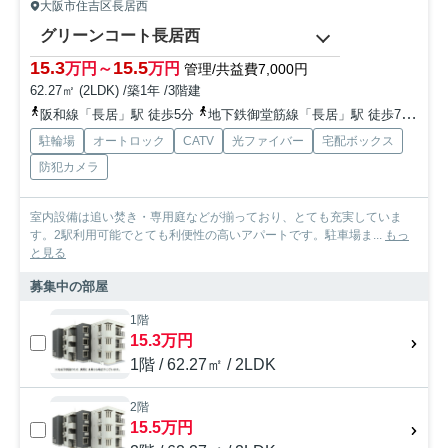
大阪市住吉区長居西
グリーンコート長居西
15.3
15.5
万円～
万円
管理/共益費7,000円
62.27㎡ (2LDK) /築1年 /3階建
阪和線「長居」駅 徒歩5分
地下鉄御堂筋線「長居」駅 徒歩7分
南
駐輪場
オートロック
CATV
光ファイバー
宅配ボックス
防犯カメラ
室内設備は追い焚き・専用庭などが揃っており、とても充実していま
す。2駅利用可能でとても利便性の高いアパートです。駐車場ま...
もっ
と見る
募集中の部屋
1階
15.3万円
1階 / 62.27㎡ / 2LDK
2階
15.5万円