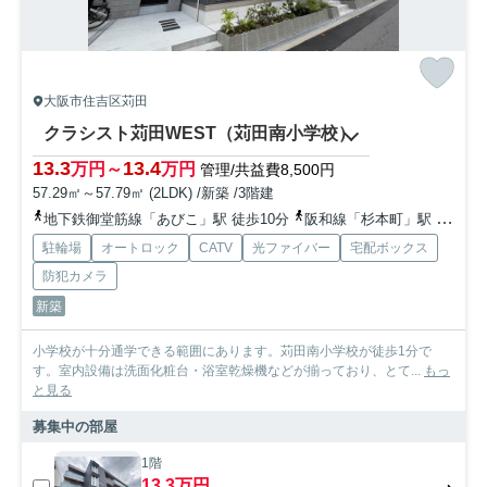
大阪市住吉区苅田
クラシスト苅田WEST（苅田南小学校）
13.3
13.4
万円～
万円
管理/共益費8,500円
57.29㎡～57.79㎡ (2LDK) /新築 /3階建
地下鉄御堂筋線「あびこ」駅 徒歩10分
阪和線「杉本町」駅 徒歩13分
駐輪場
オートロック
CATV
光ファイバー
宅配ボックス
防犯カメラ
新築
小学校が十分通学できる範囲にあります。苅田南小学校が徒歩1分で
す。室内設備は洗面化粧台・浴室乾燥機などが揃っており、とて...
もっ
と見る
募集中の部屋
1階
13.3万円