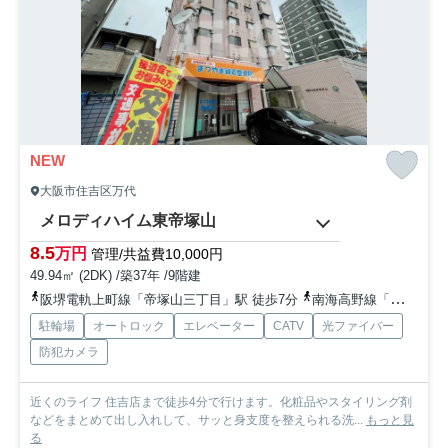
NEW
大阪市住吉区万代
メロディハイム東帝塚山
8.5
万円
管理/共益費10,000円
49.94㎡ (2DK) /築37年 /9階建
阪堺電軌上町線「帝塚山三丁目」駅 徒歩7分
南海高野線「帝塚山」駅 徒歩11分
駐輪場
オートロック
エレベーター
CATV
光ファイバー
防犯カメラ
近くのライフ 住吉店まで徒歩4分で行けます。化粧品やスタイリング剤
などをまとめて出し入れして、サッと身支度を整えられる洗...
もっと見
る