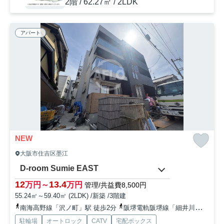
2階 / 62.27㎡ / 2LDK
アパート
NEW
大阪市住吉区墨江
D-room Sumie EAST
12
13.4
万円～
万円
管理/共益費8,500円
55.24㎡～59.40㎡ (2LDK) /新築 /3階建
南海高野線「沢ノ町」駅 徒歩2分
阪堺電軌阪堺線「細井川」駅 徒歩10分
駐輪場
オートロック
CATV
宅配ボックス