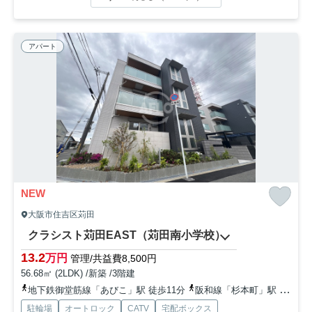
アパート
NEW
大阪市住吉区苅田
クラシスト苅田EAST（苅田南小学校）
13.2
万円
管理/共益費8,500円
56.68㎡ (2LDK) /新築 /3階建
地下鉄御堂筋線「あびこ」駅 徒歩11分
阪和線「杉本町」駅 徒歩15分
駐輪場
オートロック
CATV
宅配ボックス