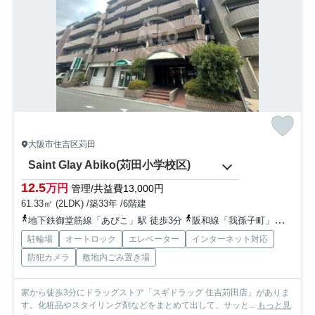
大阪市住吉区苅田
Saint Glay Abiko(苅田小学校区)
12.5
万円
管理/共益費13,000円
61.33㎡ (2LDK) /築33年 /6階建
地下鉄御堂筋線「あびこ」駅 徒歩3分
阪和線「我孫子町」駅 徒歩10分
駐輪場
オートロック
エレベーター
インターネット対応
防犯カメラ
敷地内ごみ置き場
家から徒歩3分にドラッグストア「スギドラッグ 住吉苅田店」がありま
す。化粧品やスタイリング剤などをまとめて出して、サッと...
もっと見