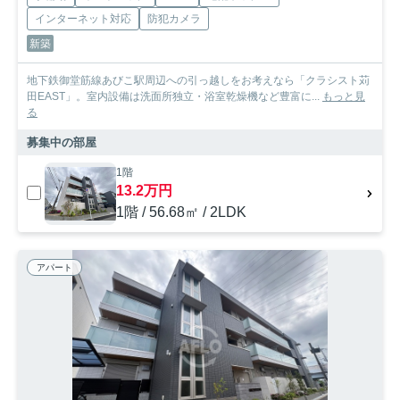
インターネット対応
防犯カメラ
新築
地下鉄御堂筋線あびこ駅周辺への引っ越しをお考えなら「クラシスト苅
田EAST」。室内設備は洗面所独立・浴室乾燥機など豊富に...
もっと見
る
募集中の部屋
1階
13.2万円
1階 / 56.68㎡ / 2LDK
アパート