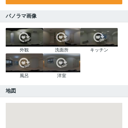
パノラマ画像
外観
洗面所
キッチン
風呂
洋室
地図