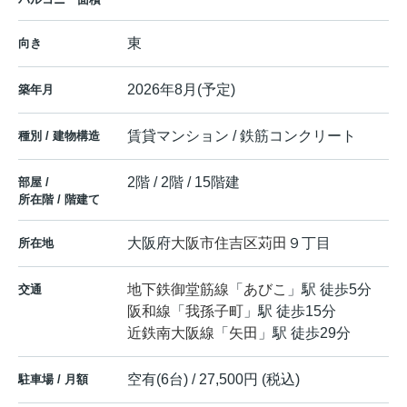
東
向き
2026年8月(予定)
築年月
賃貸マンション / 鉄筋コンクリート
種別 / 建物構造
2階 / 2階 / 15階建
部屋 /
所在階 / 階建て
大阪府
大阪市住吉区
苅田
９丁目
所在地
地下鉄御堂筋線
「
あびこ
」駅 徒歩5分
交通
阪和線
「
我孫子町
」駅 徒歩15分
近鉄南大阪線
「
矢田
」駅 徒歩29分
空有(6台) / 27,500円 (税込)
駐車場 / 月額