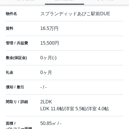
スプランディッドあびこ駅前DUE
物件名
16.5万円
賃料
15,500円
管理 / 共益費
0ヶ月(-)
敷金(保証金)
0ヶ月
礼金
- / -
償却 / 敷引
2LDK
間取り / 詳細
LDK 11.6帖
/
洋室 5.5帖
/
洋室 4.0帖
50.85㎡ / -
面積 /
バルコニー面積