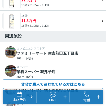
11.3万円
15階 / 31.05㎡ / 1LDK
15階
11.3万円
15階 / 31.05㎡ / 1LDK
周辺施設
コンビニエンスストア
ファミリーマート 住吉苅田五丁目店
262ｍ（4分）
スーパー
業務スーパー 我孫子店
356ｍ（5分）
賃貸か購入で迷われている方はこちら
コンビニエンスストア
セブンイレブン 地下鉄あびこ駅西店
406ｍ（6分）
来店予約
LINE
電話
スーパー