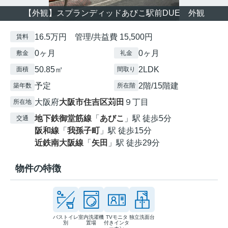
【外観】スプランディッドあびこ駅前DUE 外観
16.5万円 管理/共益費 15,500円
賃料
0ヶ月
0ヶ月
敷金
礼金
50.85㎡
2LDK
面積
間取り
予定
2階/15階建
築年数
所在階
大阪府
大阪市住吉区
苅田
９丁目
所在地
地下鉄御堂筋線
「
あびこ
」駅 徒歩5分
交通
阪和線
「
我孫子町
」駅 徒歩15分
近鉄南大阪線
「
矢田
」駅 徒歩29分
物件の特徴
バストイレ
室内洗濯機
TVモニタ
独立洗面台
別
置場
付きインタ