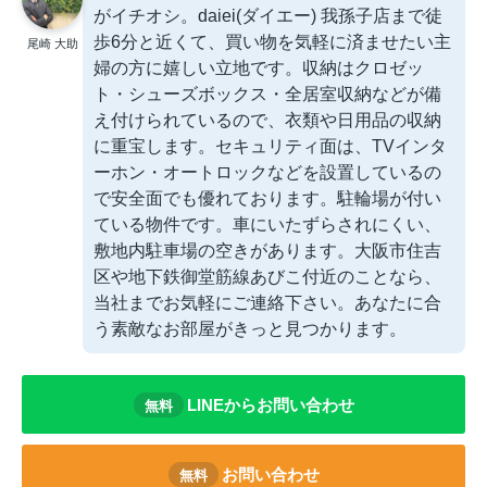
がイチオシ。daiei(ダイエー) 我孫子店まで徒
歩6分と近くて、買い物を気軽に済ませたい主
尾崎 大助
婦の方に嬉しい立地です。収納はクロゼッ
ト・シューズボックス・全居室収納などが備
え付けられているので、衣類や日用品の収納
に重宝します。セキュリティ面は、TVインタ
ーホン・オートロックなどを設置しているの
で安全面でも優れております。駐輪場が付い
ている物件です。車にいたずらされにくい、
敷地内駐車場の空きがあります。大阪市住吉
区や地下鉄御堂筋線あびこ付近のことなら、
当社までお気軽にご連絡下さい。あなたに合
う素敵なお部屋がきっと見つかります。
LINEからお問い合わせ
無料
お問い合わせ
無料