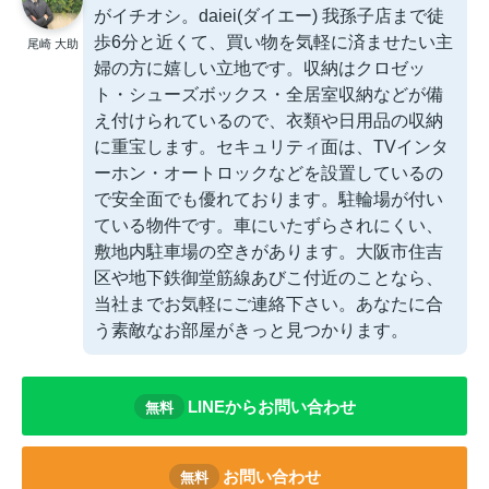
がイチオシ。daiei(ダイエー) 我孫子店まで徒
歩6分と近くて、買い物を気軽に済ませたい主
尾崎 大助
婦の方に嬉しい立地です。収納はクロゼッ
ト・シューズボックス・全居室収納などが備
え付けられているので、衣類や日用品の収納
に重宝します。セキュリティ面は、TVインタ
ーホン・オートロックなどを設置しているの
で安全面でも優れております。駐輪場が付い
ている物件です。車にいたずらされにくい、
敷地内駐車場の空きがあります。大阪市住吉
区や地下鉄御堂筋線あびこ付近のことなら、
当社までお気軽にご連絡下さい。あなたに合
う素敵なお部屋がきっと見つかります。
LINEからお問い合わせ
無料
お問い合わせ
無料