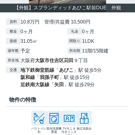
【外観】スプランディッドあびこ駅前DUE 外観
10.8万円 管理/共益費 10,500円
賃料
0ヶ月
0ヶ月
敷金
礼金
31.05㎡
1LDK
面積
間取り
予定
11階/15階建
築年数
所在階
大阪府
大阪市住吉区
苅田
９丁目
所在地
地下鉄御堂筋線
「
あびこ
」駅 徒歩5分
交通
阪和線
「
我孫子町
」駅 徒歩15分
近鉄南大阪線
「
矢田
」駅 徒歩29分
物件の特徴
バストイレ
室内洗濯機
TVモニタ
独立洗面台
別
置場
付きインタ