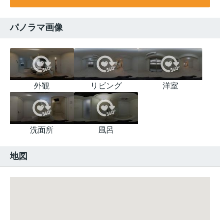
パノラマ画像
外観
リビング
洋室
洗面所
風呂
地図