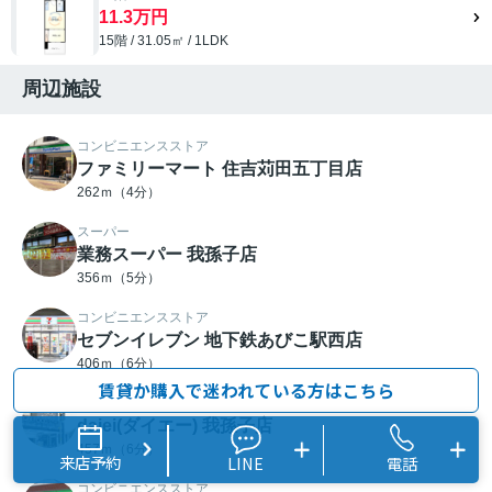
11.3万円
15階 / 31.05㎡ / 1LDK
周辺施設
コンビニエンスストア
ファミリーマート 住吉苅田五丁目店
262ｍ（4分）
スーパー
業務スーパー 我孫子店
356ｍ（5分）
コンビニエンスストア
セブンイレブン 地下鉄あびこ駅西店
406ｍ（6分）
賃貸か購入で迷われている方はこちら
スーパー
daiei(ダイエー) 我孫子店
457ｍ（6分）
来店予約
LINE
電話
コンビニエンスストア