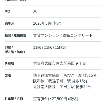
東
向き
2026年8月(予定)
築年月
賃貸マンション / 鉄筋コンクリート
種別 / 建物構造
11階 / 11階 / 15階建
部屋 /
所在階 / 階建て
大阪府
大阪市住吉区
苅田
９丁目
所在地
地下鉄御堂筋線
「
あびこ
」駅 徒歩5分
交通
阪和線
「
我孫子町
」駅 徒歩15分
近鉄南大阪線
「
矢田
」駅 徒歩29分
空有(6台) / 27,500円 (税込)
駐車場 / 月額