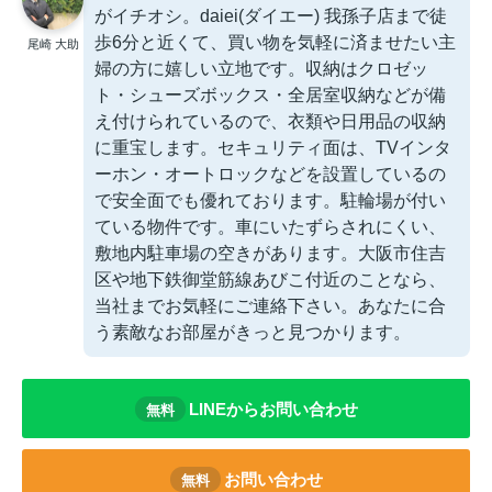
がイチオシ。daiei(ダイエー) 我孫子店まで徒
歩6分と近くて、買い物を気軽に済ませたい主
尾崎 大助
婦の方に嬉しい立地です。収納はクロゼッ
ト・シューズボックス・全居室収納などが備
え付けられているので、衣類や日用品の収納
に重宝します。セキュリティ面は、TVインタ
ーホン・オートロックなどを設置しているの
で安全面でも優れております。駐輪場が付い
ている物件です。車にいたずらされにくい、
敷地内駐車場の空きがあります。大阪市住吉
区や地下鉄御堂筋線あびこ付近のことなら、
当社までお気軽にご連絡下さい。あなたに合
う素敵なお部屋がきっと見つかります。
LINEからお問い合わせ
無料
お問い合わせ
無料