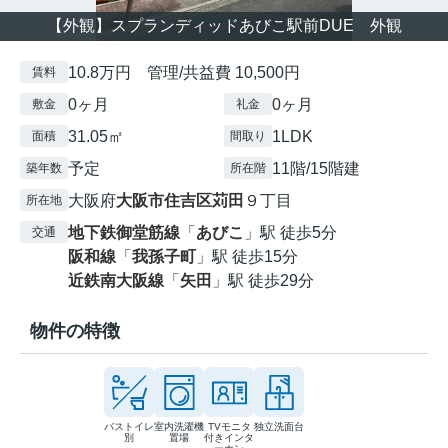
【外観】スプランディッドあびこ駅前DUE 外観
10.8万円 管理/共益費 10,500円
賃料
0ヶ月
0ヶ月
敷金
礼金
31.05㎡
1LDK
面積
間取り
予定
11階/15階建
築年数
所在階
大阪府
大阪市住吉区
苅田
９丁目
所在地
地下鉄御堂筋線
「
あびこ
」駅 徒歩5分
交通
阪和線
「
我孫子町
」駅 徒歩15分
近鉄南大阪線
「
矢田
」駅 徒歩29分
物件の特徴
バストイレ
室内洗濯機
TVモニタ
独立洗面台
別
置場
付きインタ