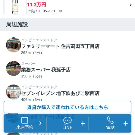
11.3万円
15階 / 31.05㎡ / 1LDK
周辺施設
コンビニエンスストア
ファミリーマート 住吉苅田五丁目店
262ｍ（4分）
スーパー
業務スーパー 我孫子店
356ｍ（5分）
コンビニエンスストア
セブンイレブン 地下鉄あびこ駅西店
406ｍ（6分）
賃貸か購入で迷われている方はこちら
スーパー
daiei(ダイエー) 我孫子店
457ｍ（6分）
来店予約
LINE
電話
コンビニエンスストア