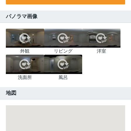
パノラマ画像
外観
リビング
洋室
洗面所
風呂
地図