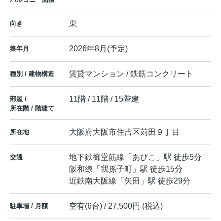
東
向き
2026年8月(予定)
築年月
賃貸マンション / 鉄筋コンクリート
種別 / 建物構造
11階 / 11階 / 15階建
部屋 /
所在階 / 階建て
大阪府
大阪市住吉区
苅田
９丁目
所在地
地下鉄御堂筋線
「
あびこ
」駅 徒歩5分
交通
阪和線
「
我孫子町
」駅 徒歩15分
近鉄南大阪線
「
矢田
」駅 徒歩29分
空有(6台) / 27,500円 (税込)
駐車場 / 月額