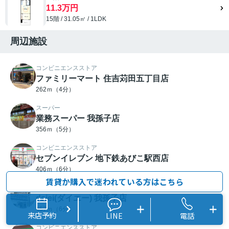
11.3万円
15階 / 31.05㎡ / 1LDK
周辺施設
コンビニエンスストア
ファミリーマート 住吉苅田五丁目店
262ｍ（4分）
スーパー
業務スーパー 我孫子店
356ｍ（5分）
コンビニエンスストア
セブンイレブン 地下鉄あびこ駅西店
406ｍ（6分）
賃貸か購入で迷われている方はこちら
スーパー
daiei(ダイエー) 我孫子店
457ｍ（6分）
来店予約
LINE
電話
コンビニエンスストア