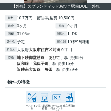
【外観】スプランディッドあびこ駅前DUE 外観
10.7万円 管理/共益費 10,500円
賃料
0ヶ月
0ヶ月
敷金
礼金
31.05㎡
1LDK
面積
間取り
予定
10階/15階建
築年数
所在階
大阪府
大阪市住吉区
苅田
９丁目
所在地
地下鉄御堂筋線
「
あびこ
」駅 徒歩5分
交通
阪和線
「
我孫子町
」駅 徒歩15分
近鉄南大阪線
「
矢田
」駅 徒歩29分
物件の特徴
バストイレ
室内洗濯機
TVモニタ
独立洗面台
別
置場
付きインタ