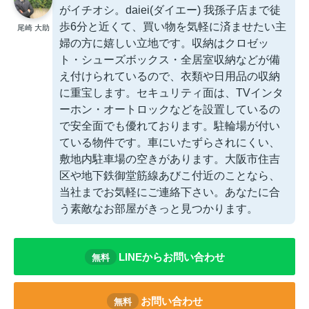
がイチオシ。daiei(ダイエー) 我孫子店まで徒
歩6分と近くて、買い物を気軽に済ませたい主
尾崎 大助
婦の方に嬉しい立地です。収納はクロゼッ
ト・シューズボックス・全居室収納などが備
え付けられているので、衣類や日用品の収納
に重宝します。セキュリティ面は、TVインタ
ーホン・オートロックなどを設置しているの
で安全面でも優れております。駐輪場が付い
ている物件です。車にいたずらされにくい、
敷地内駐車場の空きがあります。大阪市住吉
区や地下鉄御堂筋線あびこ付近のことなら、
当社までお気軽にご連絡下さい。あなたに合
う素敵なお部屋がきっと見つかります。
LINEからお問い合わせ
無料
お問い合わせ
無料