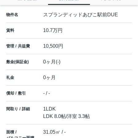
スプランディッドあびこ駅前DUE
物件名
10.7万円
賃料
10,500円
管理 / 共益費
0ヶ月(-)
敷金(保証金)
0ヶ月
礼金
- / -
償却 / 敷引
1LDK
間取り / 詳細
LDK 8.0帖
/
洋室 3.3帖
31.05㎡ / -
面積 /
バルコニー面積