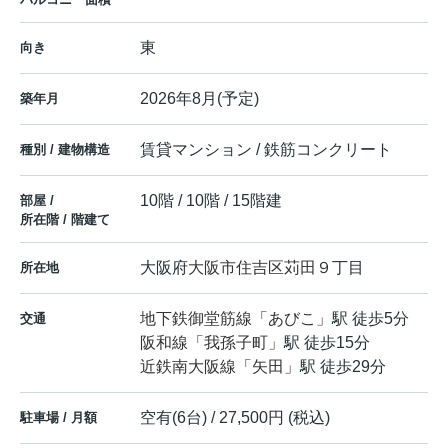
東
向き
2026年8月(予定)
築年月
賃貸マンション / 鉄筋コンクリート
種別 / 建物構造
10階 / 10階 / 15階建
部屋 /
所在階 / 階建て
大阪府
大阪市住吉区
苅田
９丁目
所在地
地下鉄御堂筋線
「
あびこ
」駅 徒歩5分
交通
阪和線
「
我孫子町
」駅 徒歩15分
近鉄南大阪線
「
矢田
」駅 徒歩29分
空有(6台) / 27,500円 (税込)
駐車場 / 月額