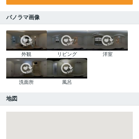
パノラマ画像
外観
リビング
洋室
洗面所
風呂
地図