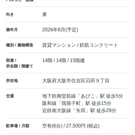
東
向き
2026年8月(予定)
築年月
賃貸マンション / 鉄筋コンクリート
種別 / 建物構造
14階 / 14階 / 15階建
部屋 /
所在階 / 階建て
大阪府
大阪市住吉区
苅田
９丁目
所在地
地下鉄御堂筋線
「
あびこ
」駅 徒歩5分
交通
阪和線
「
我孫子町
」駅 徒歩15分
近鉄南大阪線
「
矢田
」駅 徒歩29分
空有(6台) / 27,500円 (税込)
駐車場 / 月額