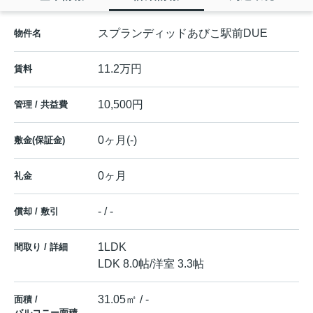
スプランディッドあびこ駅前DUE
物件名
11.2万円
賃料
10,500円
管理 / 共益費
0ヶ月(-)
敷金(保証金)
0ヶ月
礼金
- / -
償却 / 敷引
1LDK
間取り / 詳細
LDK 8.0帖
/
洋室 3.3帖
31.05㎡ / -
面積 /
バルコニー面積