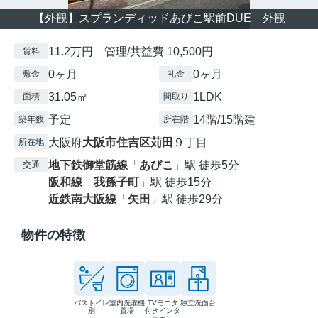
【外観】スプランディッドあびこ駅前DUE 外観
11.2万円 管理/共益費 10,500円
賃料
0ヶ月
0ヶ月
敷金
礼金
31.05㎡
1LDK
面積
間取り
予定
14階/15階建
築年数
所在階
大阪府
大阪市住吉区
苅田
９丁目
所在地
地下鉄御堂筋線
「
あびこ
」駅 徒歩5分
交通
阪和線
「
我孫子町
」駅 徒歩15分
近鉄南大阪線
「
矢田
」駅 徒歩29分
物件の特徴
バストイレ
室内洗濯機
TVモニタ
独立洗面台
別
置場
付きインタ