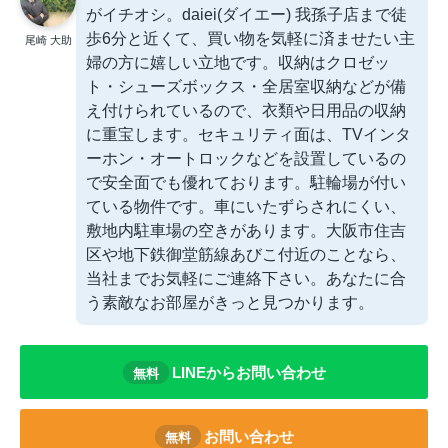
がイチオシ。daiei(ダイエー) 我孫子店まで徒
歩6分と近くて、買い物を気軽に済ませたい主
尾崎 大助
婦の方に嬉しい立地です。収納はクロゼッ
ト・シューズボックス・全居室収納などが備
え付けられているので、衣類や日用品の収納
に重宝します。セキュリティ面は、TVインタ
ーホン・オートロックなどを設置しているの
で安全面でも優れております。駐輪場が付い
ている物件です。車にいたずらされにくい、
敷地内駐車場の空きがあります。大阪市住吉
区や地下鉄御堂筋線あびこ付近のことなら、
当社までお気軽にご連絡下さい。あなたに合
う素敵なお部屋がきっと見つかります。
LINEからお問い合わせ
無料
お問い合わせ
無料