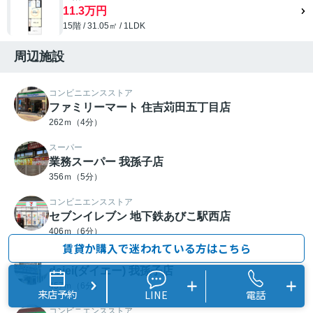
11.3万円
15階 / 31.05㎡ / 1LDK
周辺施設
コンビニエンスストア
ファミリーマート 住吉苅田五丁目店
262ｍ（4分）
スーパー
業務スーパー 我孫子店
356ｍ（5分）
コンビニエンスストア
セブンイレブン 地下鉄あびこ駅西店
406ｍ（6分）
賃貸か購入で迷われている方はこちら
スーパー
daiei(ダイエー) 我孫子店
457ｍ（6分）
来店予約
LINE
電話
コンビニエンスストア