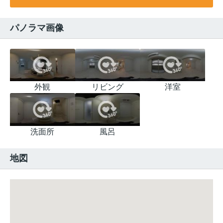
パノラマ画像
外観
リビング
洋室
洗面所
風呂
地図