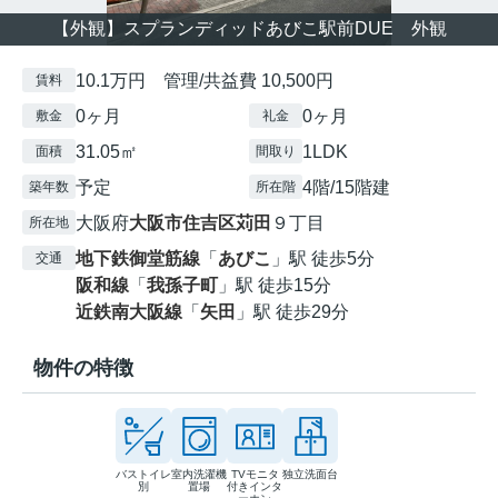
【外観】スプランディッドあびこ駅前DUE 外観
10.1万円 管理/共益費 10,500円
賃料
0ヶ月
0ヶ月
敷金
礼金
31.05㎡
1LDK
面積
間取り
予定
4階/15階建
築年数
所在階
大阪府
大阪市住吉区
苅田
９丁目
所在地
地下鉄御堂筋線
「
あびこ
」駅 徒歩5分
交通
阪和線
「
我孫子町
」駅 徒歩15分
近鉄南大阪線
「
矢田
」駅 徒歩29分
物件の特徴
バストイレ
室内洗濯機
TVモニタ
独立洗面台
別
置場
付きインタ