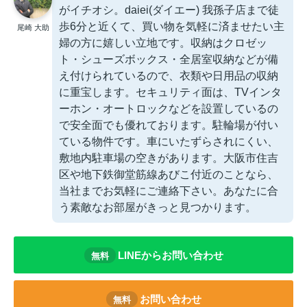
がイチオシ。daiei(ダイエー) 我孫子店まで徒
歩6分と近くて、買い物を気軽に済ませたい主
尾崎 大助
婦の方に嬉しい立地です。収納はクロゼッ
ト・シューズボックス・全居室収納などが備
え付けられているので、衣類や日用品の収納
に重宝します。セキュリティ面は、TVインタ
ーホン・オートロックなどを設置しているの
で安全面でも優れております。駐輪場が付い
ている物件です。車にいたずらされにくい、
敷地内駐車場の空きがあります。大阪市住吉
区や地下鉄御堂筋線あびこ付近のことなら、
当社までお気軽にご連絡下さい。あなたに合
う素敵なお部屋がきっと見つかります。
LINEからお問い合わせ
無料
お問い合わせ
無料