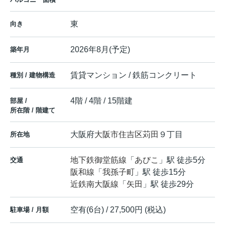
東
向き
2026年8月(予定)
築年月
賃貸マンション / 鉄筋コンクリート
種別 / 建物構造
4階 / 4階 / 15階建
部屋 /
所在階 / 階建て
大阪府
大阪市住吉区
苅田
９丁目
所在地
地下鉄御堂筋線
「
あびこ
」駅 徒歩5分
交通
阪和線
「
我孫子町
」駅 徒歩15分
近鉄南大阪線
「
矢田
」駅 徒歩29分
空有(6台) / 27,500円 (税込)
駐車場 / 月額