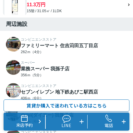
11.3万円
15階 / 31.05㎡ / 1LDK
周辺施設
コンビニエンスストア
ファミリーマート 住吉苅田五丁目店
262ｍ（4分）
スーパー
業務スーパー 我孫子店
356ｍ（5分）
コンビニエンスストア
セブンイレブン 地下鉄あびこ駅西店
406ｍ（6分）
賃貸か購入で迷われている方はこちら
スーパー
daiei(ダイエー) 我孫子店
457ｍ（6分）
来店予約
LINE
電話
コンビニエンスストア