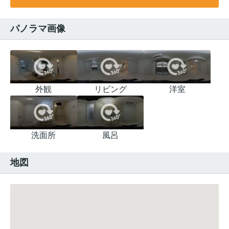
パノラマ画像
外観
リビング
洋室
洗面所
風呂
地図