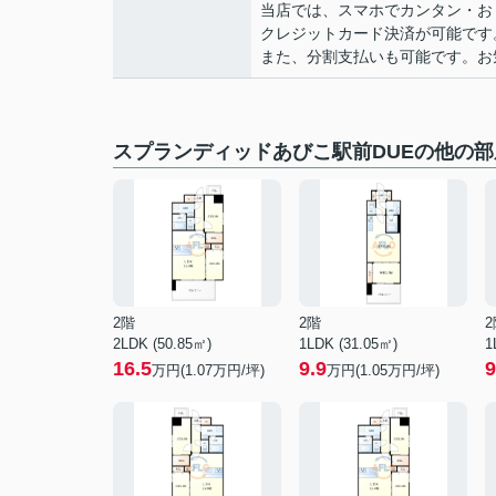
当店では、スマホでカンタン・おト
クレジットカード決済が可能です
また、分割支払いも可能です。お気軽
スプランディッドあびこ駅前DUEの他の部
2階
2階
2
2LDK (50.85㎡)
1LDK (31.05㎡)
1
16.5
9.9
9
万円(
1.07
万円/坪)
万円(
1.05
万円/坪)