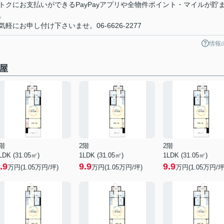
クにお支払いができるPayPayアプリや全物件ポイント・マイルが貯
。
にお申し付け下さいませ。06-6626-2277
情報
屋
階
2階
2階
LDK (31.05㎡)
1LDK (31.05㎡)
1LDK (31.05㎡)
.9
9.9
9.9
万円(
1.05
万円/坪)
万円(
1.05
万円/坪)
万円(
1.05
万円/坪