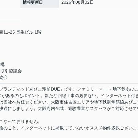
2026年08月02日
情報更新日
1-25 長生ビル 1階
機構
正取引協議会
協会
プランディッドあびこ駅前DUE」です。ファミリーマート 地下鉄あび
ニがあるのもポイント。新たな回線工事の必要ない、インターネット付
は当社へお任せください。大阪市住吉区エリアや地下鉄御堂筋線あびこ
快適にしましょう。大阪府内全域、経験豊富なスタッフがご対応させて
こなっておりません。
論のこと、インターネットに掲載していないオススメ物件多数ございま