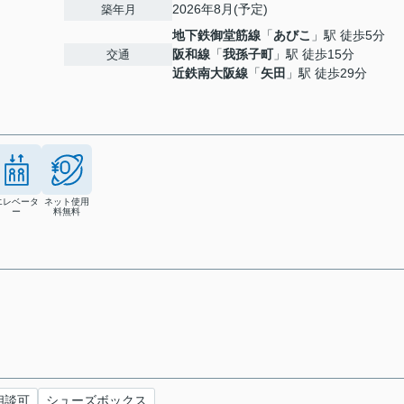
2026年8月(予定)
築年月
地下鉄御堂筋線
「
あびこ
」駅 徒歩5分
阪和線
「
我孫子町
」駅 徒歩15分
交通
近鉄南大阪線
「
矢田
」駅 徒歩29分
エレベータ
ネット使用
ー
料無料
相談可
シューズボックス