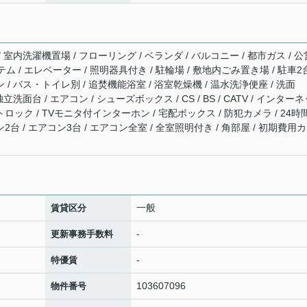
/ 室内洗濯機置場 / フローリング / ベランダ / バルコニー / 都市ガス / 公
テム / エレベーター / 照明器具付き / 駐輪場 / 敷地内ごみ置き場 / 駐車2
 / バス・トイレ別 / 追焚機能浴室 / 浴室乾燥機 / 温水洗浄便座 / 洗面
立洗面台 / エアコン / シューズボックス / CS / BS / CATV / インター
トロック / TVモニタ付インターホン / 宅配ボックス / 防犯カメラ / 24時
2台 / エアコン3台 / エアコン全室 / 全室照明付き / 角部屋 / 初期費用
一般
賃貸区分
-
更新事務手数料
-
特優賃
103607096
物件番号