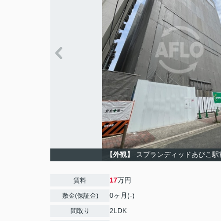
【外観】
スプランディッドあびこ駅
17
万円
賃料
0ヶ月(-)
敷金(保証金)
2LDK
間取り