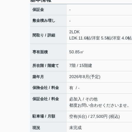
-
保証金
敷金積み増し
-
2LDK
間取り / 詳細
LDK 11.6帖
/
洋室 5.5帖
/
洋室 4.0帖
50.85㎡
専有面積
7階 / 15階建
所在階 / 階建て
2026年8月(予定)
築年月
保険会社 / 料金
有 / -
保証会社 / 料金
必加入 / その他
都度お問い合わせくださいませ。
駐車場 / 月額
空有(6台) / 27,500円 (税込)
未完成
現況