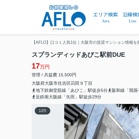
エリア検索
沿線検
Area
Line
【AFLO】口コミ人気1位｜大阪市の賃貸マンション情報を
スプランディッドあびこ駅前DUE
17
万円
管理 / 共益費 15,500円
大阪府
大阪市住吉区
苅田
９丁目
地下鉄御堂筋線「あびこ」駅徒歩5分
阪和線「我孫
近鉄南大阪線「矢田」駅徒歩29分
1
/
25