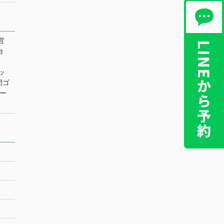
営
台
ネッ
間ゴ
カー