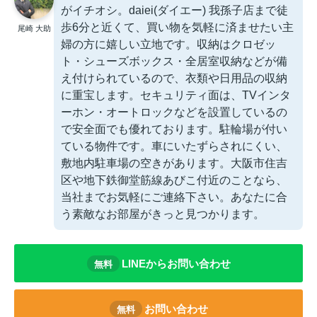
がイチオシ。daiei(ダイエー) 我孫子店まで徒
歩6分と近くて、買い物を気軽に済ませたい主
尾崎 大助
婦の方に嬉しい立地です。収納はクロゼッ
ト・シューズボックス・全居室収納などが備
え付けられているので、衣類や日用品の収納
に重宝します。セキュリティ面は、TVインタ
ーホン・オートロックなどを設置しているの
で安全面でも優れております。駐輪場が付い
ている物件です。車にいたずらされにくい、
敷地内駐車場の空きがあります。大阪市住吉
区や地下鉄御堂筋線あびこ付近のことなら、
当社までお気軽にご連絡下さい。あなたに合
う素敵なお部屋がきっと見つかります。
LINEからお問い合わせ
無料
お問い合わせ
無料