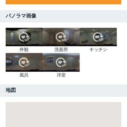
パノラマ画像
外観
洗面所
キッチン
風呂
洋室
地図