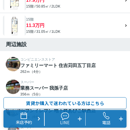
17.9万円
15階 / 50.85㎡ / 2LDK
15階
11.3万円
15階 / 31.05㎡ / 1LDK
周辺施設
コンビニエンスストア
ファミリーマート 住吉苅田五丁目店
262ｍ（4分）
スーパー
業務スーパー 我孫子店
356ｍ（5分）
賃貸か購入で迷われている方はこちら
コンビニエンスストア
セブンイレブン 地下鉄あびこ駅西店
406ｍ（6分）
来店予約
LINE
電話
スーパー