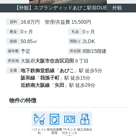
【外観】スプランディッドあびこ駅前DUE 外観
16.8万円 管理/共益費 15,500円
賃料
0ヶ月
0ヶ月
敷金
礼金
50.85㎡
2LDK
面積
間取り
予定
8階/15階建
築年数
所在階
大阪府
大阪市住吉区
苅田
９丁目
所在地
地下鉄御堂筋線
「
あびこ
」駅 徒歩5分
交通
阪和線
「
我孫子町
」駅 徒歩15分
近鉄南大阪線
「
矢田
」駅 徒歩29分
物件の特徴
バストイレ
室内洗濯機
TVモニタ
独立洗面台
別
置場
付きインタ