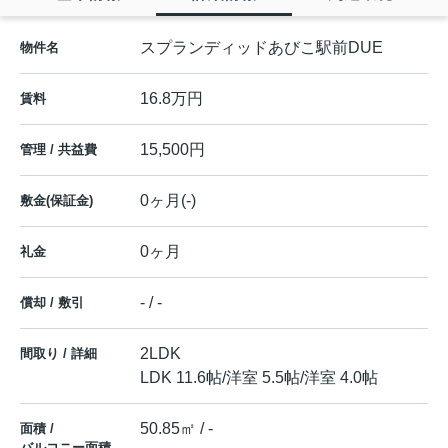
スプランディッドあびこ駅前DUE
物件名
16.8万円
賃料
15,500円
管理 / 共益費
0ヶ月(-)
敷金(保証金)
0ヶ月
礼金
- / -
償却 / 敷引
2LDK
間取り / 詳細
LDK 11.6帖
/
洋室 5.5帖
/
洋室 4.0帖
50.85㎡ / -
面積 /
バルコニー面積