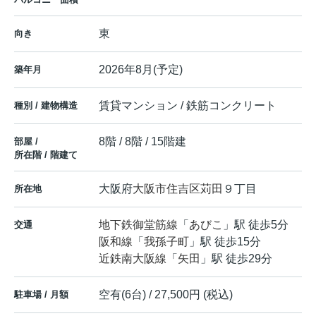
東
向き
2026年8月(予定)
築年月
賃貸マンション / 鉄筋コンクリート
種別 / 建物構造
8階 / 8階 / 15階建
部屋 /
所在階 / 階建て
大阪府
大阪市住吉区
苅田
９丁目
所在地
地下鉄御堂筋線
「
あびこ
」駅 徒歩5分
交通
阪和線
「
我孫子町
」駅 徒歩15分
近鉄南大阪線
「
矢田
」駅 徒歩29分
空有(6台) / 27,500円 (税込)
駐車場 / 月額