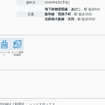
2026年8月(予定)
築年月
地下鉄御堂筋線
「
あびこ
」駅 徒歩5分
阪和線
「
我孫子町
」駅 徒歩15分
交通
近鉄南大阪線
「
矢田
」駅 徒歩29分
エレベータ
ネット使用
ー
料無料
3沿線以上利用可
シューズボックス