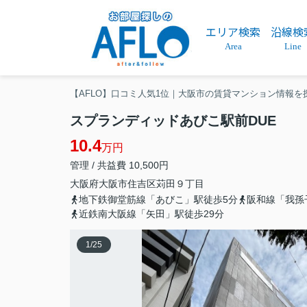
エリア検索
沿線検
Area
Line
【AFLO】口コミ人気1位｜大阪市の賃貸マンション情報を
スプランディッドあびこ駅前DUE
10.4
万円
管理 / 共益費 10,500円
大阪府
大阪市住吉区
苅田
９丁目
地下鉄御堂筋線「あびこ」駅徒歩5分
阪和線「我孫
近鉄南大阪線「矢田」駅徒歩29分
1
/
25