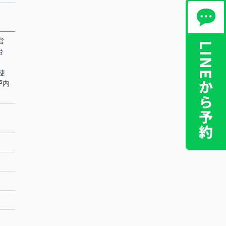
営
台
ト使
戸内