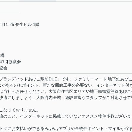
1-25 長生ビル 1階
機構
正取引協議会
協会
プランディッドあびこ駅前DUE」です。ファミリーマート 地下鉄あび
ニがあるのもポイント。新たな回線工事の必要ない、インターネット付
は当社へお任せください。大阪市住吉区エリアや地下鉄御堂筋線あびこ
快適にしましょう。大阪府内全域、経験豊富なスタッフがご対応させて
こなっておりません。
論のこと、インターネットに掲載していないオススメ物件多数ございま
クにお支払いができるPayPayアプリや全物件ポイント・マイルが貯