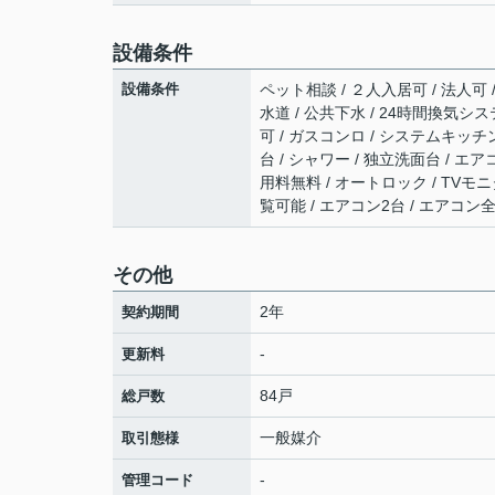
設備条件
設備条件
ペット相談 / ２人入居可 / 法人可 
水道 / 公共下水 / 24時間換気シス
可 / ガスコンロ / システムキッチン
台 / シャワー / 独立洗面台 / エアコ
用料無料 / オートロック / TVモ
覧可能 / エアコン2台 / エアコン
その他
2年
契約期間
-
更新料
84戸
総戸数
一般媒介
取引態様
-
管理コード