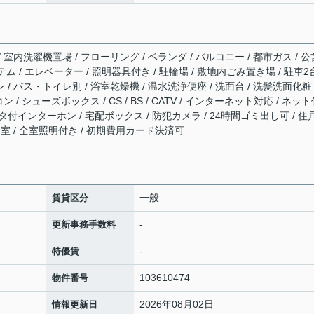
/ 室内洗濯機置場 / フローリング / ベランダ / バルコニー / 都市ガス / 公
テム / エレベーター / 照明器具付き / 駐輪場 / 敷地内ごみ置き場 / 駐車2
 / バス・トイレ別 / 浴室乾燥機 / 温水洗浄便座 / 洗面台 / 洗髪洗面化粧
ン / シューズボックス / CS / BS / CATV / インターネット対応 / ネッ
ニタ付インターホン / 宅配ボックス / 防犯カメラ / 24時間ゴミ出し可 / 住
全室 / 全室照明付き / 初期費用カード決済可
一般
賃貸区分
-
更新事務手数料
-
特優賃
103610474
物件番号
2026年08月02日
情報更新日