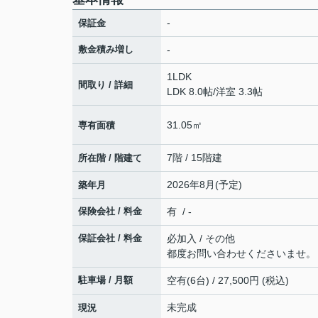
-
保証金
敷金積み増し
-
1LDK
間取り / 詳細
LDK 8.0帖
/
洋室 3.3帖
31.05㎡
専有面積
7階 / 15階建
所在階 / 階建て
2026年8月(予定)
築年月
保険会社 / 料金
有 / -
保証会社 / 料金
必加入 / その他
都度お問い合わせくださいませ。
駐車場 / 月額
空有(6台) / 27,500円 (税込)
未完成
現況