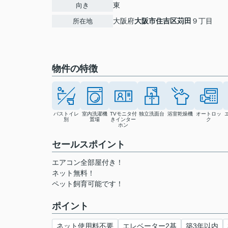
東
向き
大阪府
大阪市住吉区
苅田
９丁目
所在地
物件の特徴
バストイレ
室内洗濯機
TVモニタ付
独立洗面台
浴室乾燥機
オートロッ
別
置場
きインター
ク
ホン
セールスポイント
エアコン全部屋付き！
ネット無料！
ペット飼育可能です！
ポイント
ネット使用料不要
エレベーター2基
築3年以内