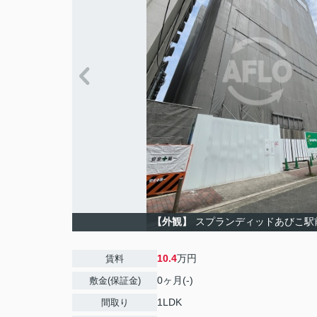
【外観】
スプランディッドあびこ駅
10.4
万円
賃料
0ヶ月(-)
敷金(保証金)
1LDK
間取り