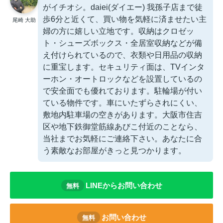
がイチオシ。daiei(ダイエー) 我孫子店まで徒
歩6分と近くて、買い物を気軽に済ませたい主
尾崎 大助
婦の方に嬉しい立地です。収納はクロゼッ
ト・シューズボックス・全居室収納などが備
え付けられているので、衣類や日用品の収納
に重宝します。セキュリティ面は、TVインタ
ーホン・オートロックなどを設置しているの
で安全面でも優れております。駐輪場が付い
ている物件です。車にいたずらされにくい、
敷地内駐車場の空きがあります。大阪市住吉
区や地下鉄御堂筋線あびこ付近のことなら、
当社までお気軽にご連絡下さい。あなたに合
う素敵なお部屋がきっと見つかります。
LINEからお問い合わせ
無料
お問い合わせ
無料