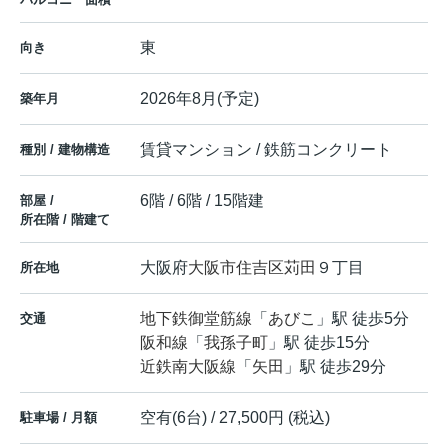
東
向き
2026年8月(予定)
築年月
賃貸マンション / 鉄筋コンクリート
種別 / 建物構造
6階 / 6階 / 15階建
部屋 /
所在階 / 階建て
大阪府
大阪市住吉区
苅田
９丁目
所在地
地下鉄御堂筋線
「
あびこ
」駅 徒歩5分
交通
阪和線
「
我孫子町
」駅 徒歩15分
近鉄南大阪線
「
矢田
」駅 徒歩29分
空有(6台) / 27,500円 (税込)
駐車場 / 月額