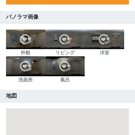
パノラマ画像
外観
リビング
洋室
洗面所
風呂
地図