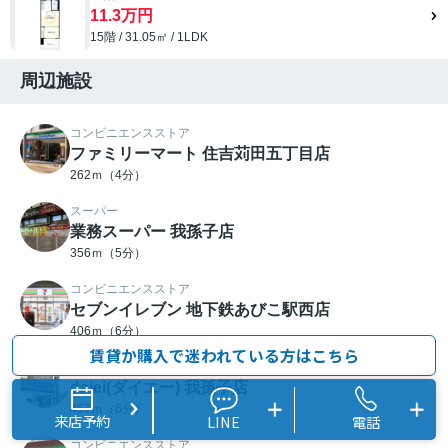
11.3万円
15階 / 31.05㎡ / 1LDK
周辺施設
コンビニエンスストア
ファミリーマート 住吉苅田五丁目店
262ｍ（4分）
スーパー
業務スーパー 我孫子店
356ｍ（5分）
コンビニエンスストア
セブンイレブン 地下鉄あびこ駅西店
406ｍ（6分）
賃貸か購入で迷われている方はこちら
スーパー
daiei(ダイエー) 我孫子店
457ｍ（6分）
来店予約
LINE
電話
コンビニエンスストア