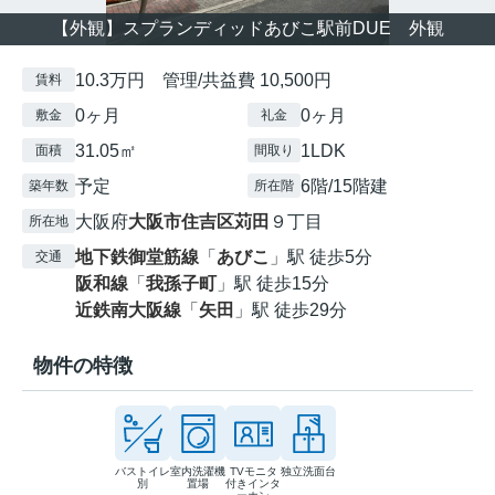
【外観】スプランディッドあびこ駅前DUE 外観
10.3万円 管理/共益費 10,500円
賃料
0ヶ月
0ヶ月
敷金
礼金
31.05㎡
1LDK
面積
間取り
予定
6階/15階建
築年数
所在階
大阪府
大阪市住吉区
苅田
９丁目
所在地
地下鉄御堂筋線
「
あびこ
」駅 徒歩5分
交通
阪和線
「
我孫子町
」駅 徒歩15分
近鉄南大阪線
「
矢田
」駅 徒歩29分
物件の特徴
バストイレ
室内洗濯機
TVモニタ
独立洗面台
別
置場
付きインタ