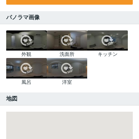
パノラマ画像
外観
洗面所
キッチン
風呂
洋室
地図