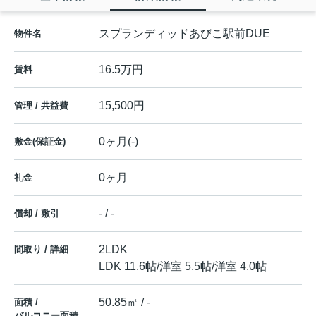
スプランディッドあびこ駅前DUE
物件名
16.5万円
賃料
15,500円
管理 / 共益費
0ヶ月(-)
敷金(保証金)
0ヶ月
礼金
- / -
償却 / 敷引
2LDK
間取り / 詳細
LDK 11.6帖
/
洋室 5.5帖
/
洋室 4.0帖
50.85㎡ / -
面積 /
バルコニー面積