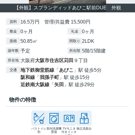
【外観】スプランディッドあびこ駅前DUE 外観
16.5万円 管理/共益費 15,500円
賃料
0ヶ月
0ヶ月
敷金
礼金
50.85㎡
2LDK
面積
間取り
予定
5階/15階建
築年数
所在階
大阪府
大阪市住吉区
苅田
９丁目
所在地
地下鉄御堂筋線
「
あびこ
」駅 徒歩5分
交通
阪和線
「
我孫子町
」駅 徒歩15分
近鉄南大阪線
「
矢田
」駅 徒歩29分
物件の特徴
バストイレ
室内洗濯機
TVモニタ
独立洗面台
別
置場
付きインタ