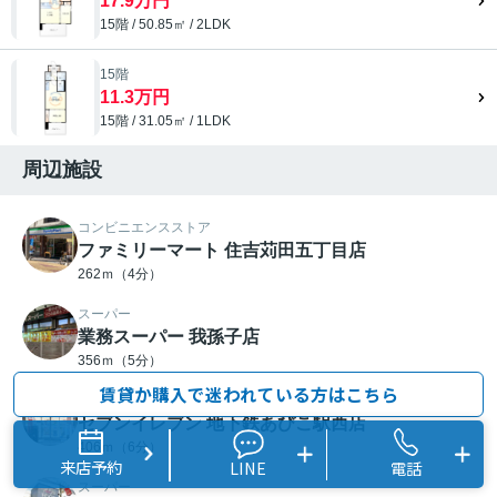
17.9万円
15階 / 50.85㎡ / 2LDK
15階
11.3万円
15階 / 31.05㎡ / 1LDK
周辺施設
コンビニエンスストア
ファミリーマート 住吉苅田五丁目店
262ｍ（4分）
スーパー
業務スーパー 我孫子店
356ｍ（5分）
賃貸か購入で迷われている方はこちら
コンビニエンスストア
セブンイレブン 地下鉄あびこ駅西店
406ｍ（6分）
来店予約
LINE
電話
スーパー