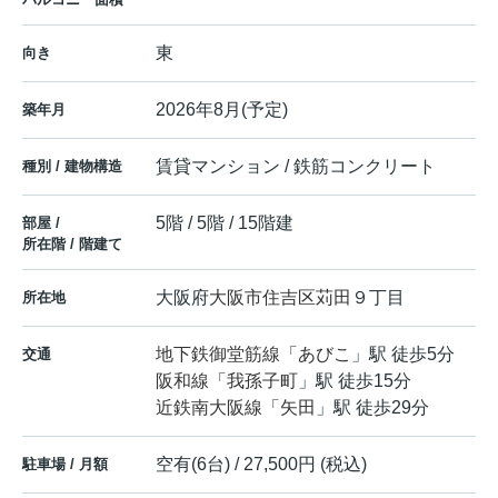
東
向き
2026年8月(予定)
築年月
賃貸マンション / 鉄筋コンクリート
種別 / 建物構造
5階 / 5階 / 15階建
部屋 /
所在階 / 階建て
大阪府
大阪市住吉区
苅田
９丁目
所在地
地下鉄御堂筋線
「
あびこ
」駅 徒歩5分
交通
阪和線
「
我孫子町
」駅 徒歩15分
近鉄南大阪線
「
矢田
」駅 徒歩29分
空有(6台) / 27,500円 (税込)
駐車場 / 月額