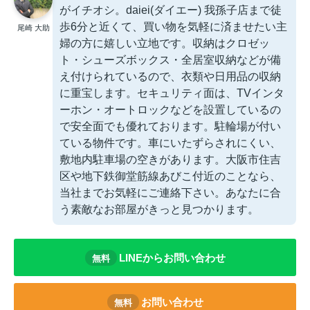
がイチオシ。daiei(ダイエー) 我孫子店まで徒
歩6分と近くて、買い物を気軽に済ませたい主
尾崎 大助
婦の方に嬉しい立地です。収納はクロゼッ
ト・シューズボックス・全居室収納などが備
え付けられているので、衣類や日用品の収納
に重宝します。セキュリティ面は、TVインタ
ーホン・オートロックなどを設置しているの
で安全面でも優れております。駐輪場が付い
ている物件です。車にいたずらされにくい、
敷地内駐車場の空きがあります。大阪市住吉
区や地下鉄御堂筋線あびこ付近のことなら、
当社までお気軽にご連絡下さい。あなたに合
う素敵なお部屋がきっと見つかります。
LINEからお問い合わせ
無料
お問い合わせ
無料