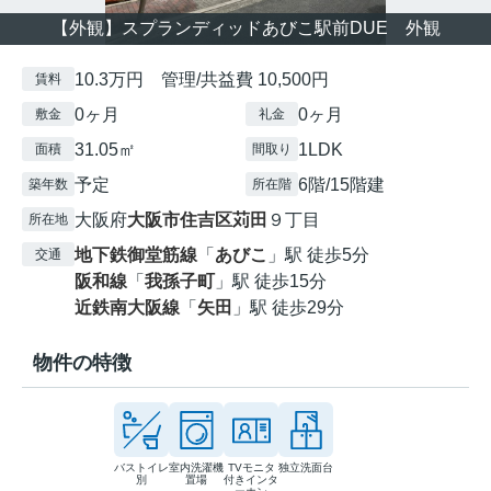
【外観】スプランディッドあびこ駅前DUE 外観
10.3万円 管理/共益費 10,500円
賃料
0ヶ月
0ヶ月
敷金
礼金
31.05㎡
1LDK
面積
間取り
予定
6階/15階建
築年数
所在階
大阪府
大阪市住吉区
苅田
９丁目
所在地
地下鉄御堂筋線
「
あびこ
」駅 徒歩5分
交通
阪和線
「
我孫子町
」駅 徒歩15分
近鉄南大阪線
「
矢田
」駅 徒歩29分
物件の特徴
バストイレ
室内洗濯機
TVモニタ
独立洗面台
別
置場
付きインタ