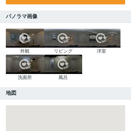
パノラマ画像
外観
リビング
洋室
洗面所
風呂
地図