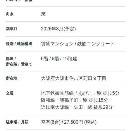
東
向き
2026年8月(予定)
築年月
賃貸マンション / 鉄筋コンクリート
種別 / 建物構造
6階 / 6階 / 15階建
部屋 /
所在階 / 階建て
大阪府
大阪市住吉区
苅田
９丁目
所在地
地下鉄御堂筋線
「
あびこ
」駅 徒歩5分
交通
阪和線
「
我孫子町
」駅 徒歩15分
近鉄南大阪線
「
矢田
」駅 徒歩29分
空有(6台) / 27,500円 (税込)
駐車場 / 月額