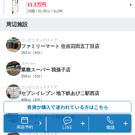
11.3万円
15階 / 31.05㎡ / 1LDK
周辺施設
コンビニエンスストア
ファミリーマート 住吉苅田五丁目店
262ｍ（4分）
スーパー
業務スーパー 我孫子店
356ｍ（5分）
コンビニエンスストア
セブンイレブン 地下鉄あびこ駅西店
406ｍ（6分）
賃貸か購入で迷われている方はこちら
スーパー
daiei(ダイエー) 我孫子店
457ｍ（6分）
来店予約
LINE
電話
コンビニエンスストア