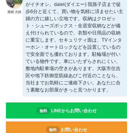
がイチオシ。daiei(ダイエー) 我孫子店まで徒
歩6分と近くて、買い物を気軽に済ませたい主
尾崎 大助
婦の方に嬉しい立地です。収納はクロゼッ
ト・シューズボックス・全居室収納などが備
え付けられているので、衣類や日用品の収納
に重宝します。セキュリティ面は、TVインタ
ーホン・オートロックなどを設置しているの
で安全面でも優れております。駐輪場が付い
ている物件です。車にいたずらされにくい、
敷地内駐車場の空きがあります。大阪市住吉
区や地下鉄御堂筋線あびこ付近のことなら、
当社までお気軽にご連絡下さい。あなたに合
う素敵なお部屋がきっと見つかります。
LINEからお問い合わせ
無料
お問い合わせ
無料