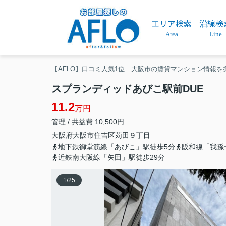
エリア検索
沿線検
Area
Line
【AFLO】口コミ人気1位｜大阪市の賃貸マンション情報を
スプランディッドあびこ駅前DUE
11.2
万円
管理 / 共益費 10,500円
大阪府
大阪市住吉区
苅田
９丁目
地下鉄御堂筋線「あびこ」駅徒歩5分
阪和線「我孫
近鉄南大阪線「矢田」駅徒歩29分
1
/
25