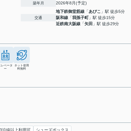
2026年8月(予定)
築年月
地下鉄御堂筋線
「
あびこ
」駅 徒歩5分
阪和線
「
我孫子町
」駅 徒歩15分
交通
近鉄南大阪線
「
矢田
」駅 徒歩29分
エレベータ
ネット使用
ー
料無料
3沿線以上利用可
シューズボックス