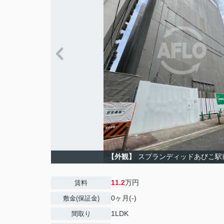
【外観】
スプランディッドあびこ駅
11.2
万円
賃料
0ヶ月(-)
敷金(保証金)
1LDK
間取り