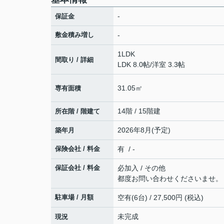
-
保証金
敷金積み増し
-
1LDK
間取り / 詳細
LDK 8.0帖
/
洋室 3.3帖
31.05㎡
専有面積
14階 / 15階建
所在階 / 階建て
2026年8月(予定)
築年月
保険会社 / 料金
有 / -
保証会社 / 料金
必加入 / その他
都度お問い合わせくださいませ。
駐車場 / 月額
空有(6台) / 27,500円 (税込)
未完成
現況