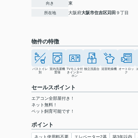
東
向き
大阪府
大阪市住吉区
苅田
９丁目
所在地
物件の特徴
バストイレ
室内洗濯機
TVモニタ付
独立洗面台
浴室乾燥機
オートロッ
別
置場
きインター
ク
ホン
セールスポイント
エアコン全部屋付き！
ネット無料！
ペット飼育可能です！
ポイント
ネット使用料不要
エレベーター2基
築3年以内