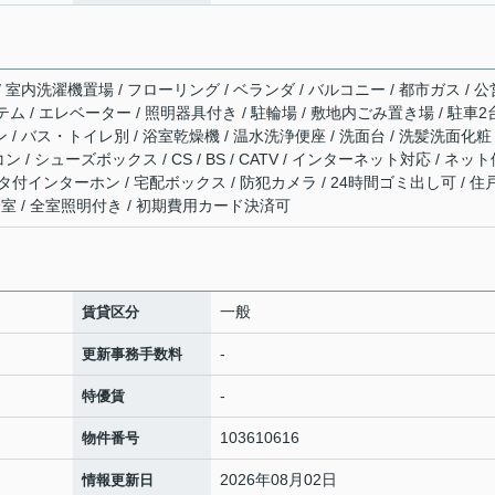
/ 室内洗濯機置場 / フローリング / ベランダ / バルコニー / 都市ガス / 公
テム / エレベーター / 照明器具付き / 駐輪場 / 敷地内ごみ置き場 / 駐車2
 / バス・トイレ別 / 浴室乾燥機 / 温水洗浄便座 / 洗面台 / 洗髪洗面化粧
ン / シューズボックス / CS / BS / CATV / インターネット対応 / ネッ
ニタ付インターホン / 宅配ボックス / 防犯カメラ / 24時間ゴミ出し可 / 住
全室 / 全室照明付き / 初期費用カード決済可
一般
賃貸区分
-
更新事務手数料
-
特優賃
103610616
物件番号
2026年08月02日
情報更新日