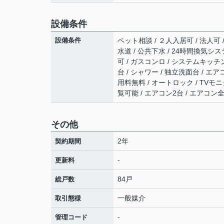
設備条件
設備条件
ペット相談 / ２人入居可 / 法人可 
水道 / 公共下水 / 24時間換気シス
可 / ガスコンロ / システムキッチン
台 / シャワー / 独立洗面台 / エアコ
用料無料 / オートロック / TVモ
覧可能 / エアコン2台 / エアコン
その他
2年
契約期間
-
更新料
84戸
総戸数
一般媒介
取引態様
-
管理コード