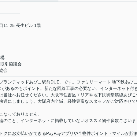
1-25 長生ビル 1階
機構
正取引協議会
協会
プランディッドあびこ駅前DUE」です。ファミリーマート 地下鉄あび
ニがあるのもポイント。新たな回線工事の必要ない、インターネット付
は当社へお任せください。大阪市住吉区エリアや地下鉄御堂筋線あびこ
快適にしましょう。大阪府内全域、経験豊富なスタッフがご対応させて
こなっておりません。
論のこと、インターネットに掲載していないオススメ物件多数ございま
クにお支払いができるPayPayアプリや全物件ポイント・マイルが貯