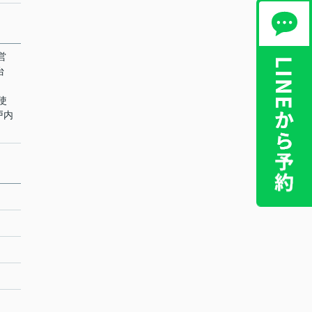
営
台
ト使
戸内